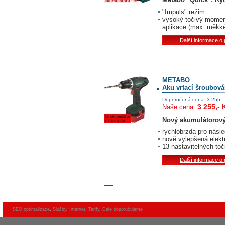
"Impuls" režim
vysoký točivý moment
aplikace (max. měkk
Další informace o
METABO
Aku vrtací šroubovák
Doporučená cena: 3 255,-
3 255,- 
Naše cena:
Nový akumulátorový
rychlobrzda pro násl
nově vylepšená elekt
13 nastavitelných to
Další informace o
SEO optimalizace
,
Služby
,
Internet
,
Tarify
,
Dále doporučujeme