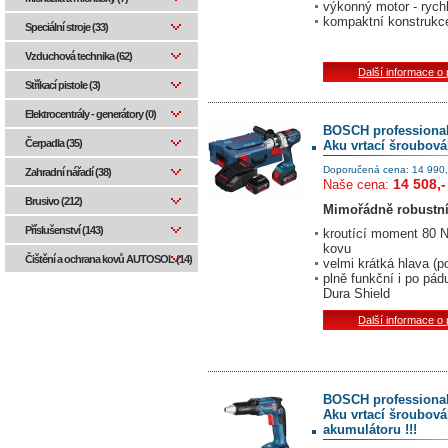
výkonný motor - rych
kompaktní konstrukce
Speciální stroje (33)
Vzduchová technika (62)
Další informace o
Stříkací pistole (3)
Elektrocentrály - generátory (0)
BOSCH professiona
Čerpadla (35)
Aku vrtací šroubová
Doporučená cena: 14 990,
Zahradní nářadí (38)
14 508,-
Naše cena:
Brusivo (212)
Mimořádně robustn
Příslušenství (143)
kroutící moment 80 N
kovu
Čištění a ochrana kovů AUTOSOL (14)
velmi krátká hlava (
plně funkční i po pá
Dura Shield
Další informace o
BOSCH professiona
Aku vrtací šroubová
akumulátoru !!!