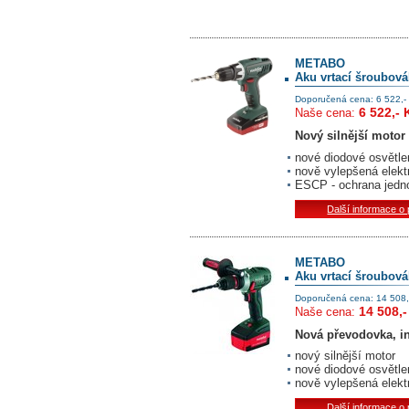
METABO
Aku vrtací šroubovák
Doporučená cena: 6 522,-
6 522,- 
Naše cena:
Nový silnější motor
nové diodové osvětle
nově vylepšená elekt
ESCP - ochrana jedno
Další informace o
METABO
Aku vrtací šroubová
Doporučená cena: 14 508,
14 508,-
Naše cena:
Nová převodovka, i
nový silnější motor
nové diodové osvětle
nově vylepšená elekt
Další informace o