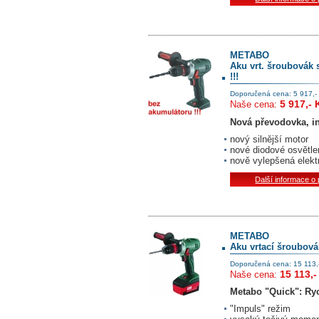
METABO
Aku vrt. šroubovák 
!!!
Doporučená cena: 5 917,-
5 917,- 
Naše cena:
Nová převodovka, i
nový silnější motor
nové diodové osvětle
nově vylepšená elekt
Další informace o
METABO
Aku vrtací šroubová
Doporučená cena: 15 113,
15 113,-
Naše cena:
Metabo "Quick": Ry
"Impuls" režim