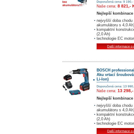
Doporučená cena: 9 190,-
8 821,- 
Naše cena:
Nejlepší kombinace
nejvyšší doba chodu p
akumulátoru s 4,0 Ah
kompaktní konstrukce
(2,0 Ah)
technologie EC motor
Další informace o
BOSCH professiona
Aku vrtací šroubová
Li-Ion)
Doporučená cena: 13 990,
13 298,-
Naše cena:
Nejlepší kombinace
nejvyšší doba chodu p
akumulátoru s 4,0 Ah
kompaktní konstrukce
(2,0 Ah)
technologie EC motor
Další informace o