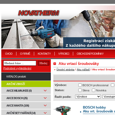
ÚVOD
O FIRMĚ
KONTAKTY
VÝROBCI
OBCHODNÍ PODMÍNKY
Aku vrtací šroubováky
Podrobné vyhledávání
Úvodní stránka
/
Aku nářadí
/ Aku vrtací šroub
KATALOG produkt
AKČNÍ ZBOŽÍ
Výrobce:
BOSCH professional
Status:
Sleva
Novinka
AKCE MILWAUKEE (0)
Řadit podle:
AKCE BOSCH (25)
AKCE MAKITA (106)
BOSCH hobby
Aku vrt. šroubovák 
AKČNÍ SETY NÁŘADÍ (14)