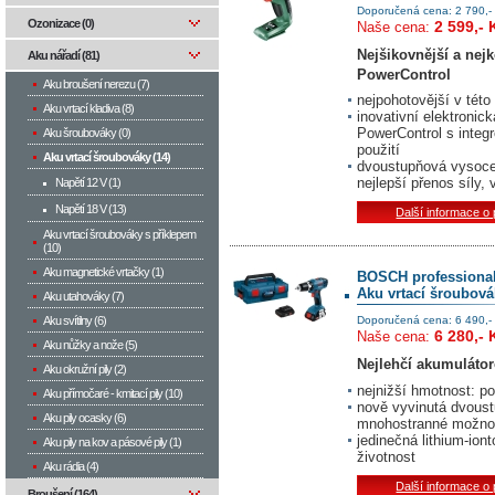
Doporučená cena: 2 790,-
Ozonizace (0)
2 599,- 
Naše cena:
Nejšikovnější a nejk
Aku nářadí (81)
PowerControl
Aku broušení nerezu (7)
nejpohotovější v této 
Aku vrtací kladiva (8)
inovativní elektroni
PowerControl s integ
Aku šroubováky (0)
použití
Aku vrtací šroubováky (14)
dvoustupňová vysoce 
nejlepší přenos síly,
Napětí 12 V (1)
Napětí 18 V (13)
Další informace o
Aku vrtací šroubováky s příklepem
(10)
Aku magnetické vrtačky (1)
BOSCH professiona
Aku vrtací šroubová
Aku utahováky (7)
Aku svítilny (6)
Doporučená cena: 6 490,-
6 280,- 
Naše cena:
Aku nůžky a nože (5)
Nejlehčí akumulátor
Aku okružní pily (2)
nejnižší hmotnost: po
Aku přímočaré - kmitací pily (10)
nově vyvinutá dvoust
Aku pily ocasky (6)
mnohostranné možnost
jedinečná lithium-io
Aku pily na kov a pásové pily (1)
životnost
Aku rádia (4)
Další informace o
Broušení (164)