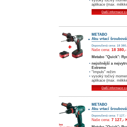
vysoký točivý moment
aplikace (max. měkk
Další informace o
METABO
Aku vrtací šroubová
Doporučená cena: 18 380,
18 380,-
Naše cena:
Metabo "Quick": Ry
nejsilnější a nejvyt
Extreme
"Impuls" režim
vysoký točivý moment
aplikace (max. měkk
Další informace o
METABO
Aku vrtací šroubová
Doporučená cena: 7 127,-
7 127,- 
Naše cena:
Metabo "Quick": Ry