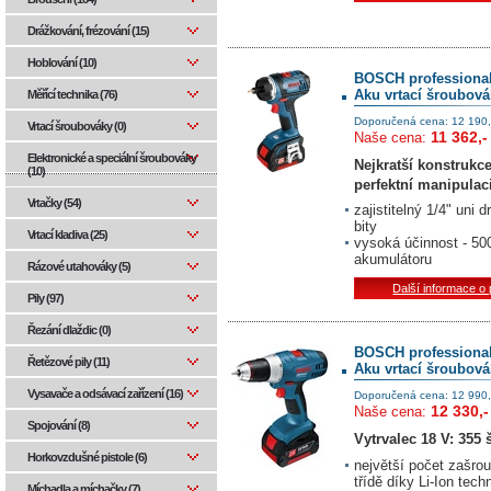
Drážkování, frézování (15)
Hoblování (10)
BOSCH professiona
Aku vrtací šroubová
Měřící technika (76)
Doporučená cena: 12 190,
Vrtací šroubováky (0)
11 362,-
Naše cena:
Elektronické a speciální šroubováky
Nejkratší konstrukce
(10)
perfektní manipulac
Vrtačky (54)
zajistitelný 1/4" uni
bity
Vrtací kladiva (25)
vysoká účinnost - 50
akumulátoru
Rázové utahováky (5)
Další informace o
Pily (97)
Řezání dlaždic (0)
BOSCH professiona
Řetězové pily (11)
Aku vrtací šroubová
Vysavače a odsávací zařízení (16)
Doporučená cena: 12 990,
12 330,-
Naše cena:
Spojování (8)
Vytrvalec 18 V: 355
Horkovzdušné pistole (6)
největší počet zašro
třídě díky Li-Ion techn
Míchadla a míchačky (7)