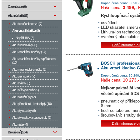
Doporučená cena: 3 890,-
Ozonizace (0)
3 499,- 
Naše cena:
Rychloupínací syst
Aku nářadí (81)
osvětlení
Aku broušení nerezu (7)
LED ukazatel směru o
Aku vrtací kladiva (8)
Lithium-Ion technolog
výměnný akumulátor
Napětí 18 V (8)
Aku šroubováky (0)
Další informace o
Aku vrtací šroubováky (14)
Aku vrtací šroubováky s příklepem
(10)
BOSCH professiona
Aku vrtací kladivo G
Aku magnetické vrtačky (1)
Doporučená cena: 10 290,
Aku utahováky (7)
10 273,-
Naše cena:
Aku svítilny (6)
Nejkompaktnější kon
Aku nůžky a nože (5)
včetně upínání SDS-
Aku okružní pily (2)
pneumatický příklepo
Aku přímočaré - kmitací pily (10)
8 mm
hodí se také pro menš
Aku pily ocasky (6)
šroubování: šrouby 
Aku pily na kov a pásové pily (1)
Další informace o
Aku rádia (4)
Broušení (164)