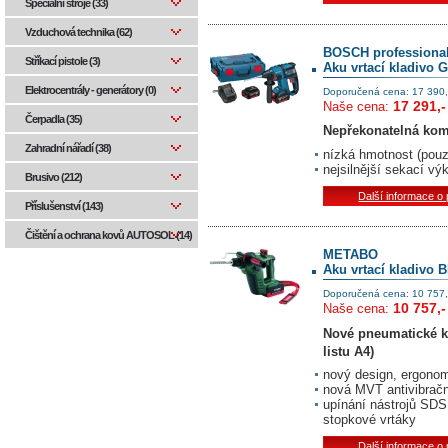
Speciální stroje (33)
Vzduchová technika (62)
BOSCH professiona
Stříkací pistole (3)
Aku vrtací kladivo G
Elektrocentrály - generátory (0)
Doporučená cena: 17 390,
17 291,-
Naše cena:
Čerpadla (35)
Nepřekonatelná kom
Zahradní nářadí (38)
nízká hmotnost (pouz
nejsilnější sekací vý
Brusivo (212)
Další informace o
Příslušenství (143)
Čištění a ochrana kovů AUTOSOL (14)
METABO
Aku vrtací kladivo 
Doporučená cena: 10 757,
10 757,-
Naše cena:
Nové pneumatické k
listu A4)
nový design, ergonom
nová MVT antivibračn
upínání nástrojů SDS 
stopkové vrtáky
Další informace o