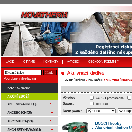
ÚVOD
O FIRMĚ
KONTAKTY
VÝROBCI
OBCHODNÍ PODMÍNKY
Aku vrtací kladiva
Podrobné vyhledávání
Úvodní stránka
/
Aku nářadí
/ Aku vrtací kladiva
KATALOG produkt
AKČNÍ ZBOŽÍ
Výrobce:
BOSCH professional
Status:
Doprodej
AKCE MILWAUKEE (0)
Řadit podle:
AKCE BOSCH (25)
AKCE MAKITA (106)
BOSCH hobby
Aku vrtací kladivo 
AKČNÍ SETY NÁŘADÍ (14)