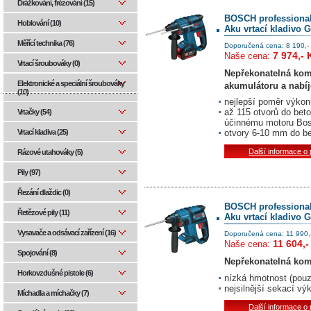
Drážkování, frézování (15)
BOSCH professiona
Hoblování (10)
Aku vrtací kladivo 
Měřící technika (76)
Doporučená cena: 8 190,-
7 974,- 
Naše cena:
Vrtací šroubováky (0)
Nepřekonatelná kom
Elektronické a speciální šroubováky
akumulátoru a nabí
(10)
nejlepší poměr výkonu 
až 115 otvorů do bet
Vrtačky (54)
účinnému motoru Bo
Vrtací kladiva (25)
otvory 6-10 mm do b
Další informace o
Rázové utahováky (5)
Pily (97)
Řezání dlaždic (0)
BOSCH professiona
Řetězové pily (11)
Aku vrtací kladivo 
Vysavače a odsávací zařízení (16)
Doporučená cena: 11 990,
11 604,-
Naše cena:
Spojování (8)
Nepřekonatelná kom
Horkovzdušné pistole (6)
nízká hmotnost (pouz
nejsilnější sekací vý
Míchadla a míchačky (7)
Další informace o