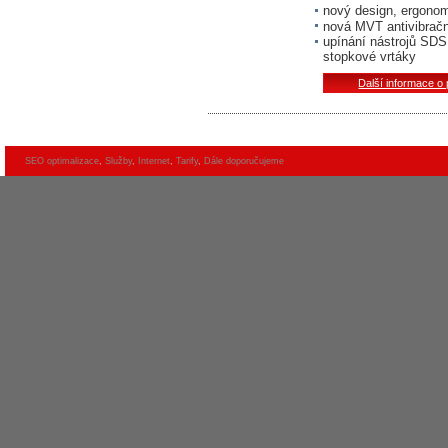
nový design, ergonom
nová MVT antivibračn
upínání nástrojů SDS 
stopkové vrtáky
Další informace o
SEO optimalizace
,
Služby
,
Internet
,
Tarify
,
Dále doporučujeme