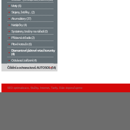
Metly (6)
Stojany, žebříky... (2)
Akumulátory (37)
Nabíječky (4)
Systainery, brašny na nářadí (0)
Přídavná držadla (2)
Pilové kotouče (6)
Diamantové jádrové vrtací korunky
(4)
Odsávací zařízení (4)
Čištění a ochrana kovů AUTOSOL (14)
SEO optimalizace
,
Služby
,
Internet
,
Tarify
,
Dále doporučujeme