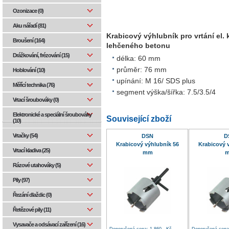
Ozonizace (0)
Aku nářadí (81)
Krabicový výhlubník pro vrtání el. 
Broušení (164)
lehčeného betonu
Drážkování, frézování (15)
délka: 60 mm
průměr: 76 mm
Hoblování (10)
upínání: M 16/ SDS plus
Měřící technika (76)
segment výška/šířka: 7.5/3.5/4
Vrtací šroubováky (0)
Elektronické a speciální šroubováky
Související zboží
(10)
Vrtačky (54)
DSN
D
Krabicový výhlubník 56
Krabicový 
Vrtací kladiva (25)
mm
Rázové utahováky (5)
Pily (97)
Řezání dlaždic (0)
Řetězové pily (11)
Vysavače a odsávací zařízení (16)
Doporučená cena: 1 860,- Kč
Doporučená cena: