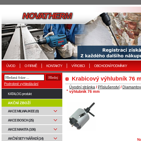
ÚVOD
O FIRMĚ
KONTAKTY
VÝROBCI
OBCHODNÍ PODMÍNKY
Krabicový výhlubník 76 
Podrobné vyhledávání
Úvodní stránka
/
Příslušenství
/
Diamantové
výhlubník 76 mm
KATALOG produkt
AKČNÍ ZBOŽÍ
AKCE MILWAUKEE (0)
AKCE BOSCH (25)
AKCE MAKITA (106)
AKČNÍ SETY NÁŘADÍ (14)
Na