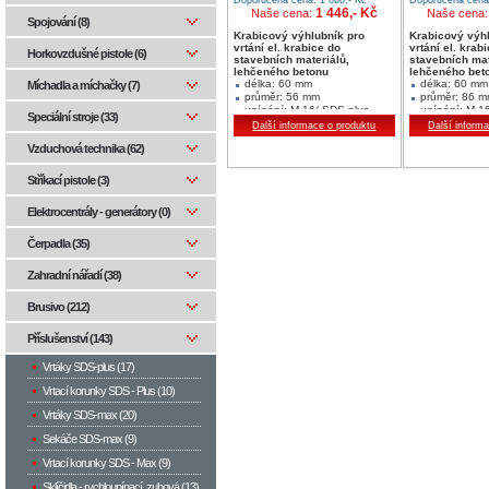
1 446,- Kč
Naše cena:
Naše cena
Spojování (8)
Krabicový výhlubník pro
Krabicový výh
vrtání el. krabice do
vrtání el. krab
Horkovzdušné pistole (6)
stavebních materiálů,
stavebních mat
lehčeného betonu
lehčeného bet
délka: 60 mm
délka: 60 mm
Míchadla a míchačky (7)
průměr: 56 mm
průměr: 86 
upínání: M 16/ SDS plus
upínání: M 1
Speciální stroje (33)
segment výška/šířka:
segment výšk
Další informace o produktu
Další inform
7.5/3.0/3
7.5/3.5/4
Vzduchová technika (62)
Stříkací pistole (3)
Elektrocentrály - generátory (0)
Čerpadla (35)
Zahradní nářadí (38)
Brusivo (212)
Příslušenství (143)
Vrtáky SDS-plus (17)
Vrtací korunky SDS - Plus (10)
Vrtáky SDS-max (20)
Sekáče SDS-max (9)
Vrtací korunky SDS - Max (9)
Sklíčidla - rychloupínací, zubová (13)