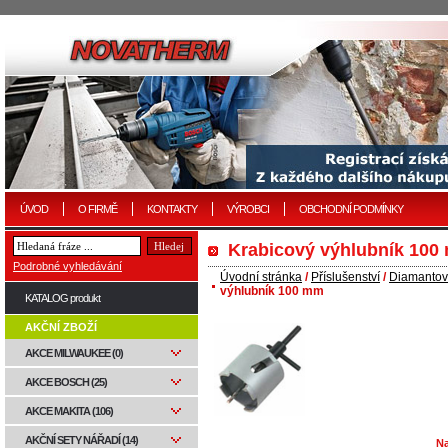
ÚVOD
O FIRMĚ
KONTAKTY
VÝROBCI
OBCHODNÍ PODMÍNKY
Krabicový výhlubník 100
Podrobné vyhledávání
Úvodní stránka
/
Příslušenství
/
Diamantové
výhlubník 100 mm
KATALOG produkt
AKČNÍ ZBOŽÍ
AKCE MILWAUKEE (0)
AKCE BOSCH (25)
AKCE MAKITA (106)
AKČNÍ SETY NÁŘADÍ (14)
Na