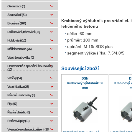
Ozonizace (0)
Aku nářadí (81)
Krabicový výhlubník pro vrtání el. 
Broušení (164)
lehčeného betonu
Drážkování, frézování (15)
délka: 60 mm
průměr: 100 mm
Hoblování (10)
upínání: M 16/ SDS plus
Měřící technika (76)
segment výška/šířka: 7.5/4.0/5
Vrtací šroubováky (0)
Elektronické a speciální šroubováky
Související zboží
(10)
Vrtačky (54)
DSN
D
Krabicový výhlubník 56
Krabicový 
Vrtací kladiva (25)
mm
Rázové utahováky (5)
Pily (97)
Řezání dlaždic (0)
Řetězové pily (11)
Vysavače a odsávací zařízení (16)
Doporučená cena: 1 860,- Kč
Doporučená cena: