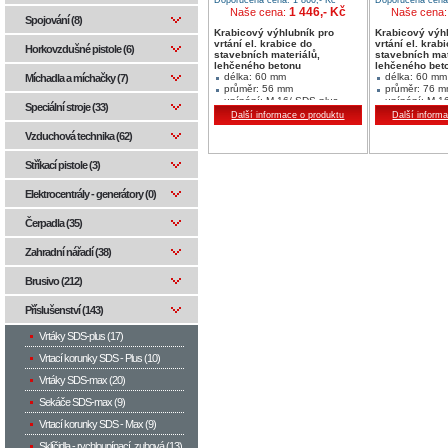
1 446,- Kč
Naše cena:
Naše cena
Spojování (8)
Krabicový výhlubník pro
Krabicový výh
vrtání el. krabice do
vrtání el. krab
Horkovzdušné pistole (6)
stavebních materiálů,
stavebních mat
lehčeného betonu
lehčeného bet
délka: 60 mm
délka: 60 mm
Míchadla a míchačky (7)
průměr: 56 mm
průměr: 76 
upínání: M 16/ SDS plus
upínání: M 1
Speciální stroje (33)
segment výška/šířka:
segment výšk
Další informace o produktu
Další inform
7.5/3.0/3
7.5/3.5/4
Vzduchová technika (62)
Stříkací pistole (3)
Elektrocentrály - generátory (0)
Čerpadla (35)
Zahradní nářadí (38)
Brusivo (212)
Příslušenství (143)
Vrtáky SDS-plus (17)
Vrtací korunky SDS - Plus (10)
Vrtáky SDS-max (20)
Sekáče SDS-max (9)
Vrtací korunky SDS - Max (9)
Sklíčidla - rychloupínací, zubová (13)