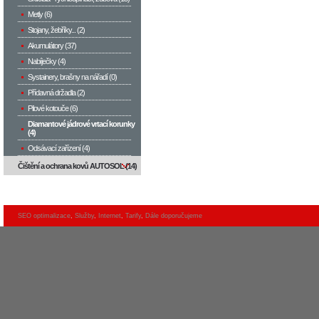
Metly (6)
Stojany, žebříky... (2)
Akumulátory (37)
Nabíječky (4)
Systainery, brašny na nářadí (0)
Přídavná držadla (2)
Pilové kotouče (6)
Diamantové jádrové vrtací korunky
(4)
Odsávací zařízení (4)
Čištění a ochrana kovů AUTOSOL (14)
SEO optimalizace
,
Služby
,
Internet
,
Tarify
,
Dále doporučujeme