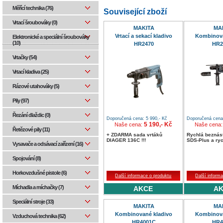
Měřící technika (76)
Související zboží
Vrtací šroubováky (0)
MAKITA
MA
Vrtací a sekací kladivo
Kombinova
Elektronické a speciální šroubováky
(10)
HR2470
HR2
Vrtačky (54)
Vrtací kladiva (25)
Rázové utahováky (5)
Pily (97)
Řezání dlaždic (0)
Doporučená cena: 5 990,- Kč
Doporučená cena:
5 190,- Kč
Naše cena:
Naše cena
Řetězové pily (11)
+ ZDARMA sada vrtáků
Rychlá beznás
DIAGER 136C !!!
SDS-Plus a ryc
Vysavače a odsávací zařízení (16)
Spojování (8)
Horkovzdušné pistole (6)
Další informace o produktu
Další inform
Míchadla a míchačky (7)
AKCE
A
Speciální stroje (33)
MAKITA
MA
Kombinované kladivo
Kombinova
Vzduchová technika (62)
HR4001C
HR4