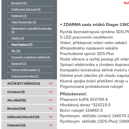
Naš
Broušení (31)
Drážkování, frézování (4)
Hoblování (3)
Vrtací šroubováky (2)
+ ZDARMA sada vrtáků Diager 136C 
Elektronické a speciální šroubováky
Rychlá beznástrojová výměna SDS-Plus
(3)
S LED pracovním osvětlením
Vrtačky (6)
Vrtání, příklepové vrtání nebo sekání
Vrtací kladiva (17)
40násobného nastavení sekáče
Pily (18)
Prachotěsné upnutí SDS-Plus
Vysavače a odsávací zařízení (4)
Nízké vibrace a rychlý postup při vrtán
Spojování (2)
Spínací elektronika s chodem doprav
Kompaktní konstrukce skříně motoru v
Horkovzdušné pistole (1)
Odolné proti úderům při chodu naprá
Vzduchová technika (1)
Kluzná spojka brání přetížení stroje 
AKČNÍ SETY NÁŘADÍ (14)
Pogumovaná protiskluzová rukojeť
Ozonizace (0)
Příslušenství:
Přepravní kufřík 824789-4
Aku nářadí (81)
Hloubkový doraz *324219-0
Broušení (164)
Boční rukojeť 154842-5
Rychlovym. sklíčidlo (vrtání) 194079-
Drážkování, frézování (15)
Rychlovym. sklíčidlo (SDS-Plus) 1940
Hoblování (10)