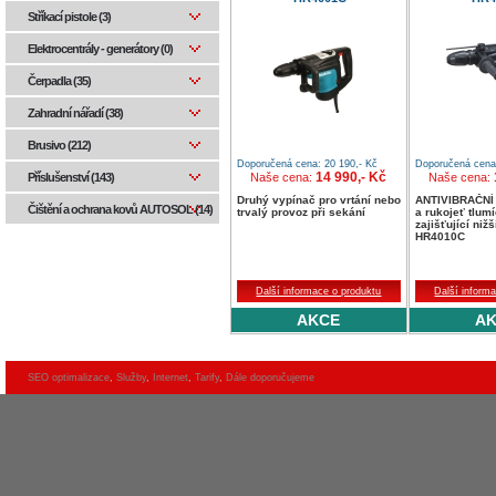
Stříkací pistole (3)
Elektrocentrály - generátory (0)
Čerpadla (35)
Zahradní nářadí (38)
Brusivo (212)
Doporučená cena: 20 190,- Kč
Doporučená cena:
14 990,- Kč
Příslušenství (143)
Naše cena:
Naše cena:
Druhý vypínač pro vrtání nebo
ANTIVIBRAČN
Čištění a ochrana kovů AUTOSOL (14)
trvalý provoz při sekání
a rukojeť tlumí
zajišťující niž
HR4010C
Další informace o produktu
Další inform
AKCE
A
SEO optimalizace
,
Služby
,
Internet
,
Tarify
,
Dále doporučujeme