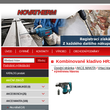
ÚVOD
O FIRMĚ
KONTAKTY
VÝROBCI
OBCHODNÍ PODMÍNKY
Kombinované kladivo HR
Podrobné vyhledávání
Úvodní stránka
/
AKCE MAKITA
/
Vrtací kl
výměnnou hlavou
KATALOG produkt
AKČNÍ ZBOŽÍ
AKCE MILWAUKEE (0)
AKCE BOSCH (25)
AKCE MAKITA (106)
Aku nářadí (14)