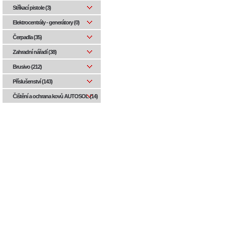
Stříkací pistole (3)
Elektrocentrály - generátory (0)
Čerpadla (35)
Zahradní nářadí (38)
Brusivo (212)
Příslušenství (143)
Čištění a ochrana kovů AUTOSOL (14)