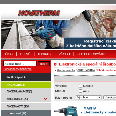
ÚVOD
O FIRMĚ
KONTAKTY
VÝROBCI
OBCHODNÍ PODMÍNKY
Elektronické a speciální šroub
Podrobné vyhledávání
Úvodní stránka
/
AKCE MAKITA
/ Elektronické 
KATALOG produkt
AKČNÍ ZBOŽÍ
Výrobce:
MAKITA
Status:
Akce
AKCE MILWAUKEE (0)
Řadit podle:
AKCE BOSCH (25)
AKCE MAKITA (106)
MAKITA
Elektronický šroub
Aku nářadí (14)