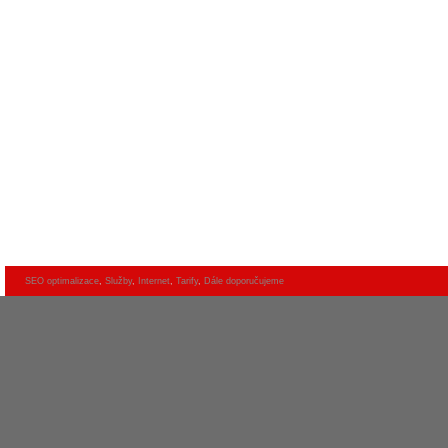
SEO optimalizace
,
Služby
,
Internet
,
Tarify
,
Dále doporučujeme