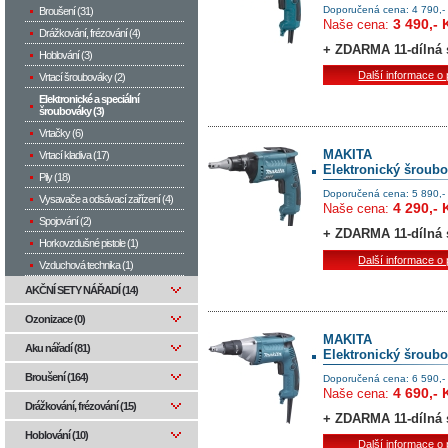
Doporučená cena: 4 790,-
Broušení (31)
3 490,- 
Naše cena:
Drážkování, frézování (4)
+ ZDARMA 11-dílná 
Hoblování (3)
Další informace o
Vrtací šroubováky (2)
Elektronické a speciální
šroubováky (3)
Vrtačky (6)
MAKITA
Vrtací kladiva (17)
Elektronický šroub
Pily (18)
Doporučená cena: 5 890,-
Vysavače a odsávací zařízení (4)
4 290,- 
Naše cena:
Spojování (2)
+ ZDARMA 11-dílná s
Horkovzdušné pistole (1)
Další informace o
Vzduchová technika (1)
AKČNÍ SETY NÁŘADÍ (14)
Ozonizace (0)
MAKITA
Aku nářadí (81)
Elektronický šroub
Broušení (164)
Doporučená cena: 6 590,-
4 690,- 
Naše cena:
Drážkování, frézování (15)
+ ZDARMA 11-dílná s
Hoblování (10)
Další informace o