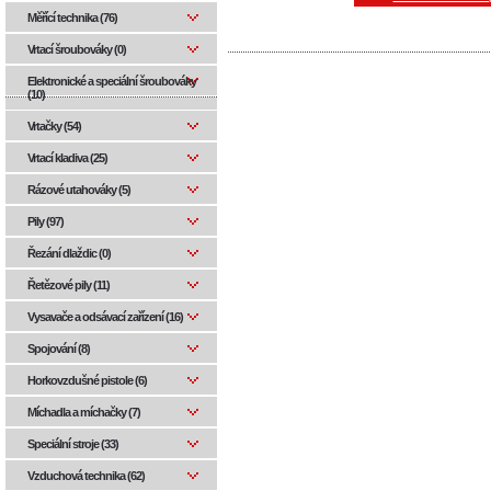
Měřící technika (76)
Vrtací šroubováky (0)
Elektronické a speciální šroubováky
(10)
Vrtačky (54)
Vrtací kladiva (25)
Rázové utahováky (5)
Pily (97)
Řezání dlaždic (0)
Řetězové pily (11)
Vysavače a odsávací zařízení (16)
Spojování (8)
Horkovzdušné pistole (6)
Míchadla a míchačky (7)
Speciální stroje (33)
Vzduchová technika (62)