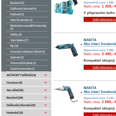
Doporučená cena: 1 690,-
Broušení (31)
1 350,- 
Naše cena:
Drážkování, frézování (4)
V přepravním kufru 
Hoblování (3)
Další informace o
Vrtací šroubováky (2)
Elektronické a speciální šroubováky
(3)
Vrtačky (6)
MAKITA
Vrtací kladiva (17)
Aku vrtací šroubov
Pily (18)
Doporučená cena: 3 990,-
Vysavače a odsávací zařízení (4)
3 490,- 
Naše cena:
Spojování (2)
Kompaktní sklopný 
Horkovzdušné pistole (1)
Další informace o
Vzduchová technika (1)
AKČNÍ SETY NÁŘADÍ (14)
Ozonizace (0)
MAKITA
Aku nářadí (81)
Aku vrtací šroubov
Broušení (164)
Doporučená cena: 3 190,-
2 690,- 
Naše cena:
Drážkování, frézování (15)
Kompaktní sklopný 
Hoblování (10)
Další informace o