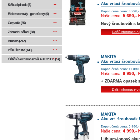
Aku vrtací šroubov
Stříkací pistole (3)
Doporučená cena: 6 290,-
Elektrocentrály - generátory (0)
5 690,- 
Naše cena:
Čerpadla (35)
Nový šroubovák s 
Další informace o
Zahradní nářadí (38)
Brusivo (212)
Příslušenství (143)
MAKITA
Čištění a ochrana kovů AUTOSOL (14)
Aku vrtací šroubov
Doporučená cena: 11 090,
8 990,- 
Naše cena:
+ ZDARMA opasek s 
Další informace o
MAKITA
Aku vrt. šroubovák 
Doporučená cena: 5 890,-
4 990,- 
Naše cena:
Lithium-ionový akum