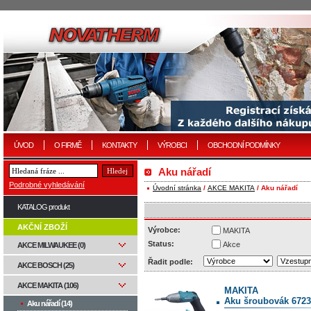
ÚVOD
O FIRMĚ
KONTAKTY
VÝROBCI
OBCHODNÍ PODMÍNKY
Aku nářadí
Podrobné vyhledávání
Úvodní stránka
/
AKCE MAKITA
/ Aku nářadí
KATALOG produkt
AKČNÍ ZBOŽÍ
Výrobce:
MAKITA
Status:
Akce
AKCE MILWAUKEE (0)
Řadit podle:
AKCE BOSCH (25)
AKCE MAKITA (106)
MAKITA
Aku šroubovák 672
Aku nářadí (14)