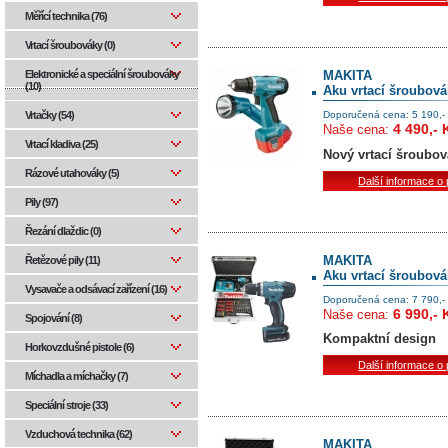
Měřící technika (76)
Vrtací šroubováky (0)
Elektronické a speciální šroubováky
MAKITA
(10)
Aku vrtací šroubo
Vrtačky (54)
Doporučená cena: 5 190,-
4 490,- 
Naše cena:
Vrtací kladiva (25)
Nový vrtací šroubo
Rázové utahováky (5)
Další informace o
Pily (97)
Řezání dlaždic (0)
MAKITA
Řetězové pily (11)
Aku vrtací šroubo
Vysavače a odsávací zařízení (16)
Doporučená cena: 7 790,-
6 990,- 
Naše cena:
Spojování (8)
Kompaktní design
Horkovzdušné pistole (6)
Další informace o
Míchadla a míchačky (7)
Speciální stroje (33)
Vzduchová technika (62)
MAKITA