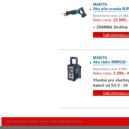
MAKITA
Aku pila ocaska B
Doporučená cena: 15 390,
12 690,-
Naše cena:
+ ZDARMA 10-dílná 
Další informace o
MAKITA
Aku rádio BMR102 - 
Doporučená cena: 3 690,-
3 290,- 
Naše cena:
Vhodné pro všechny
baterií od 9,6 V - 24
Další informace o
SEO optimalizace
,
Služby
,
Internet
,
Tarify
,
Dále doporučujeme