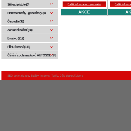
Stříkací pistole (3)
Další informace o produktu
Další inform
AKCE
A
Elektrocentrály - generátory (0)
Čerpadla (35)
Zahradní nářadí (38)
Brusivo (212)
Příslušenství (143)
Čištění a ochrana kovů AUTOSOL (14)
SEO optimalizace
,
Služby
,
Internet
,
Tarify
,
Dále doporučujeme