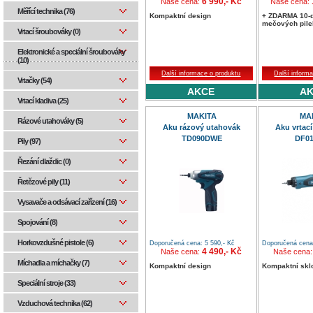
6 990,- Kč
Naše cena:
Naše cena:
Měřící technika (76)
Kompaktní design
+ ZDARMA 10-d
mečových pilek
Vrtací šroubováky (0)
Elektronické a speciální šroubováky
(10)
Další informace o produktu
Další inform
Vrtačky (54)
AKCE
A
Vrtací kladiva (25)
MAKITA
MA
Rázové utahováky (5)
Aku rázový utahovák
Aku vrtac
TD090DWE
DF0
Pily (97)
Řezání dlaždic (0)
Řetězové pily (11)
Vysavače a odsávací zařízení (16)
Spojování (8)
Horkovzdušné pistole (6)
Doporučená cena: 5 590,- Kč
Doporučená cena:
4 490,- Kč
Naše cena:
Naše cena
Míchadla a míchačky (7)
Kompaktní design
Kompaktní skl
Speciální stroje (33)
Vzduchová technika (62)