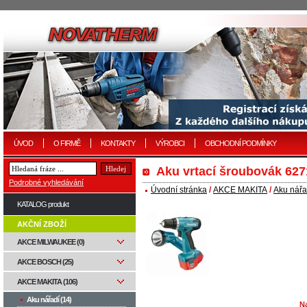
ÚVOD
O FIRMĚ
KONTAKTY
VÝROBCI
OBCHODNÍ PODMÍNKY
Aku vrtací šroubovák 6
Podrobné vyhledávání
Úvodní stránka
/
AKCE MAKITA
/
Aku nářa
KATALOG produkt
AKČNÍ ZBOŽÍ
AKCE MILWAUKEE (0)
AKCE BOSCH (25)
AKCE MAKITA (106)
Aku nářadí (14)
N