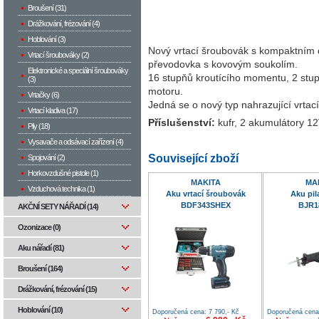
Broušení (31)
Drážkování, frézování (4)
Hoblování (3)
Nový vrtací šroubovák s kompaktním 
Vrtací šroubováky (2)
převodovka s kovovým soukolím.
Elektronické a speciální šroubováky
16 stupňů kroutícího momentu, 2 stupn
(3)
motoru.
Vrtačky (6)
Jedná se o nový typ nahrazující vrt
Vrtací kladiva (17)
Příslušenství:
kufr, 2 akumulátory 12V
Pily (18)
Vysavače a odsávací zařízení (4)
Související zboží
Spojování (2)
Horkovzdušné pistole (1)
MAKITA
MA
Vzduchová technika (1)
Aku vrtací šroubovák
Aku pil
BDF343SHEX
BJR1
AKČNÍ SETY NÁŘADÍ (14)
Ozonizace (0)
Aku nářadí (81)
Broušení (164)
Drážkování, frézování (15)
Hoblování (10)
Doporučená cena: 7 790,- Kč
Doporučená cena: