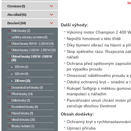
Na
Ozonizace (0)
Aku nářadí (81)
Broušení (164)
Další výhody:
Dělicí brusky (2)
Výkonný motor Champion 2 400 W 
Leštičky a brusky za mokra (5)
Nejnižší hmotnost v této třídě
Úhlové brusky 500 W­ - 1 000 W (19)
Díky tlumení vibrací na hlavní a p
Úhlové brusky 1 010 W - 1 550 W (32)
Stop zpětného rázu: Rozpozná zab
Úhlové brusky 1 600 W - 2 600 W
nářadí
(26)
Ochrana před opětovným zapnutím
150 mm (2)
po výpadku proudu
180 mm (9)
Omezovač náběhového proudu a p
230 mm (15)
Odolný ochranný kryt – snadno a ry
Dvoukotoučové brusky (9)
Rukojeť Softgrip s měkkou gumovou
manipulaci s nářadím
Přímé brusky (14)
Pancéřování vinutí chrání motor 
Delta brusky (3)
zaručuje dlouhou životnost
Excentrické brusky (8)
Pásové brusky (8)
Obsah dodávky:
Vibrační brusky (20)
Ochranný kryt s rychlonastavován
Brusky na beton (1)
Upínací příruba