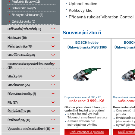
Multifunkční brusky (11)
Upínací matice
Satinační brusky (2)
Kolíkový klíč
Brusky na sádrokarton (1)
Přídavná rukojeť Vibration Control
Elektrické pilníky (3)
Drážkování, frézování (15)
Související zboží
Hoblování (10)
BOSCH hobby
BOSCH
Měřící technika (76)
Úhlová bruska PWS 1900
Úhlová brus
Vrtací šroubováky (0)
Elektronické a speciální šroubováky
(10)
Vrtačky (54)
Vrtací kladiva (25)
Rázové utahováky (5)
Doporučená cena: 4 390,- Kč
Doporučená cena:
3 999,- Kč
Naše cena:
Naše cena
Pily (97)
Otočná převodová hlava pro
Konstantní ele
optimální řezání a broušení
Omezovač n
Řezání dlaždic (0)
Bezpečnostní vypínač
proudu
Tricontrol s možností aretace
Rychloupínac
Řetězové pily (11)
Aretace vřetena pro
jako zvláštní 
jednoduchou výměnu
Rychlé přest
kotoučů
Vysavače a odsávací zařízení (16)
ochranného k
Tři upevňovací závity pro
Další informace o produktu
nástrojů
Další inform