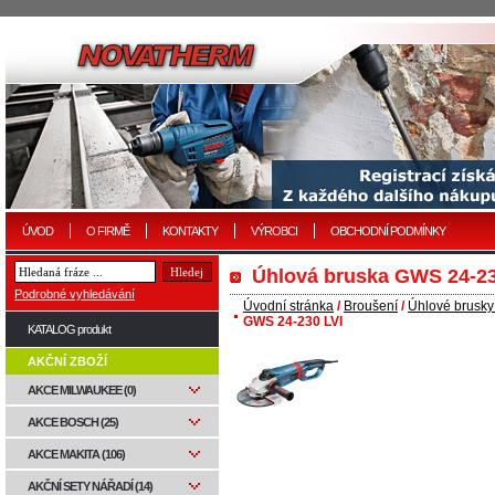
ÚVOD
O FIRMĚ
KONTAKTY
VÝROBCI
OBCHODNÍ PODMÍNKY
Úhlová bruska GWS 24-23
Podrobné vyhledávání
Úvodní stránka
/
Broušení
/
Úhlové brusky
GWS 24-230 LVI
KATALOG produkt
AKČNÍ ZBOŽÍ
AKCE MILWAUKEE (0)
AKCE BOSCH (25)
AKCE MAKITA (106)
AKČNÍ SETY NÁŘADÍ (14)