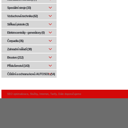
Speciální stroje (33)
Vzduchová technika (62)
Stříkací pistole (3)
Elektrocentrály - generátory (0)
Čerpadla (35)
Zahradní nářadí (38)
Brusivo (212)
Příslušenství (143)
Čištění a ochrana kovů AUTOSOL (14)
SEO optimalizace
,
Služby
,
Internet
,
Tarify
,
Dále doporučujeme