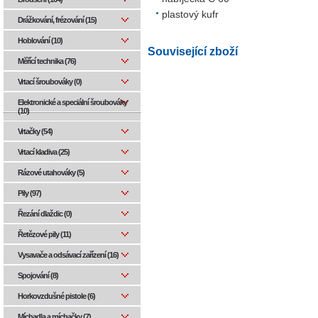
plastový kufr
Drážkování, frézování (15)
Hoblování (10)
Související zboží
Měřící technika (76)
Vrtací šroubováky (0)
Elektronické a speciální šroubováky
(10)
Vrtačky (54)
Vrtací kladiva (25)
Rázové utahováky (5)
Pily (97)
Řezání dlaždic (0)
Řetězové pily (11)
Vysavače a odsávací zařízení (16)
Spojování (8)
Horkovzdušné pistole (6)
Míchadla a míchačky (7)