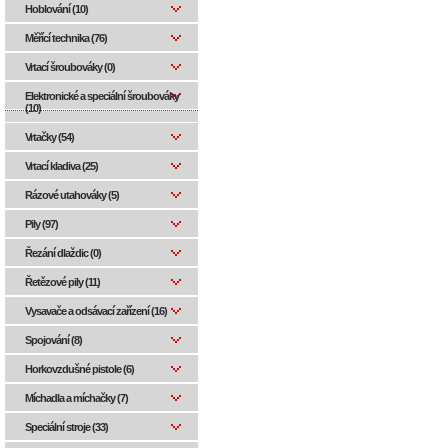
Hoblování (10)
Měřící technika (76)
Vrtací šroubováky (0)
Elektronické a speciální šroubováky
(10)
Vrtačky (54)
Vrtací kladiva (25)
Rázové utahováky (5)
Pily (97)
Řezání dlaždic (0)
Řetězové pily (11)
Vysavače a odsávací zařízení (16)
Spojování (8)
Horkovzdušné pistole (6)
Míchadla a míchačky (7)
Speciální stroje (33)