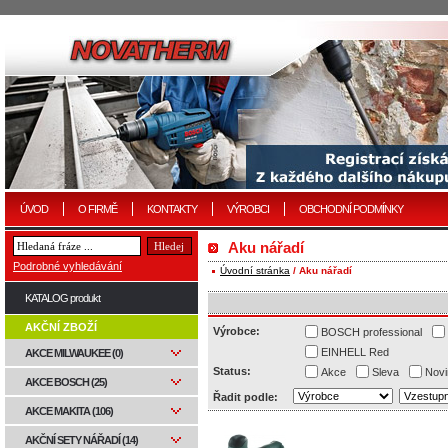
ÚVOD
O FIRMĚ
KONTAKTY
VÝROBCI
OBCHODNÍ PODMÍNKY
Aku nářadí
Podrobné vyhledávání
Úvodní stránka
/ Aku nářadí
KATALOG produkt
AKČNÍ ZBOŽÍ
Výrobce:
BOSCH professional
EINHELL Red
AKCE MILWAUKEE (0)
Status:
Akce
Sleva
Novi
AKCE BOSCH (25)
Řadit podle:
AKCE MAKITA (106)
AKČNÍ SETY NÁŘADÍ (14)