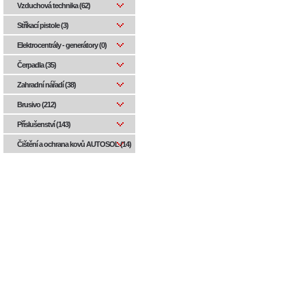
Vzduchová technika (62)
Stříkací pistole (3)
Elektrocentrály - generátory (0)
Čerpadla (35)
Zahradní nářadí (38)
Brusivo (212)
Příslušenství (143)
Čištění a ochrana kovů AUTOSOL (14)