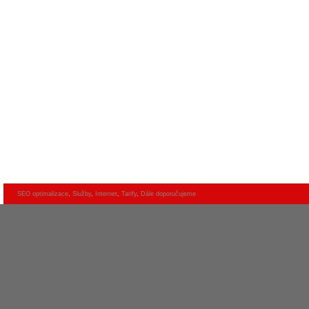
SEO optimalizace
,
Služby
,
Internet
,
Tarify
,
Dále doporučujeme