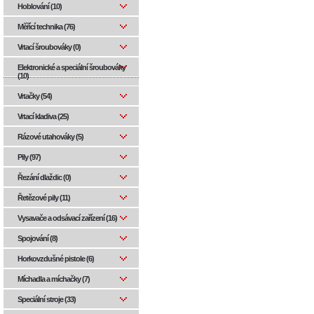
Hoblování (10)
Měřící technika (76)
Vrtací šroubováky (0)
Elektronické a speciální šroubováky
(10)
Vrtačky (54)
Vrtací kladiva (25)
Rázové utahováky (5)
Pily (97)
Řezání dlaždic (0)
Řetězové pily (11)
Vysavače a odsávací zařízení (16)
Spojování (8)
Horkovzdušné pistole (6)
Míchadla a míchačky (7)
Speciální stroje (33)