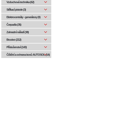
Vzduchová technika (62)
Stříkací pistole (3)
Elektrocentrály - generátory (0)
Čerpadla (35)
Zahradní nářadí (38)
Brusivo (212)
Příslušenství (143)
Čištění a ochrana kovů AUTOSOL (14)