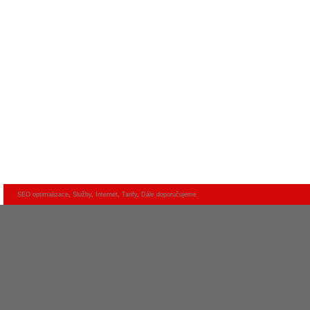
SEO optimalizace
,
Služby
,
Internet
,
Tarify
,
Dále doporučujeme