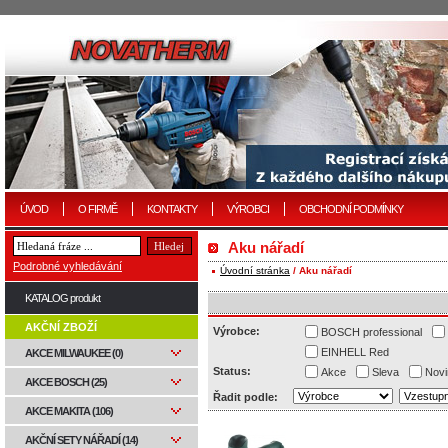
ÚVOD
O FIRMĚ
KONTAKTY
VÝROBCI
OBCHODNÍ PODMÍNKY
Aku nářadí
Podrobné vyhledávání
Úvodní stránka
/ Aku nářadí
KATALOG produkt
AKČNÍ ZBOŽÍ
Výrobce:
BOSCH professional
EINHELL Red
AKCE MILWAUKEE (0)
Status:
Akce
Sleva
Novi
AKCE BOSCH (25)
Řadit podle:
AKCE MAKITA (106)
AKČNÍ SETY NÁŘADÍ (14)