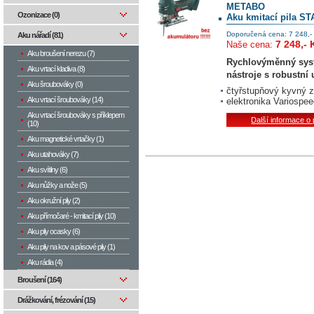
METABO
Ozonizace (0)
Aku kmitací pila STA
Doporučená cena: 7 248,-
Aku nářadí (81)
7 248,- 
Naše cena:
Aku broušení nerezu (7)
Rychlovýměnný syst
Aku vrtací kladiva (8)
nástroje s robustní
Aku šroubováky (0)
čtyřstupňový kyvný z
Aku vrtací šroubováky (14)
elektronika Variospe
Aku vrtací šroubováky s příklepem
Další informace o
(10)
Aku magnetické vrtačky (1)
Aku utahováky (7)
Aku svítilny (6)
Aku nůžky a nože (5)
Aku okružní pily (2)
Aku přímočaré - kmitací pily (10)
Aku pily ocasky (6)
Aku pily na kov a pásové pily (1)
Aku rádia (4)
Broušení (164)
Drážkování, frézování (15)