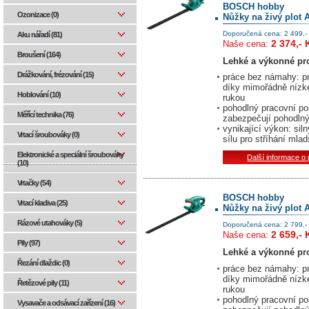
BOSCH hobby
Ozonizace (0)
Nůžky na živý plot 
Doporučená cena: 2 499,-
Aku nářadí (81)
2 374,- 
Naše cena:
Broušení (164)
Lehké a výkonné pro
Drážkování, frézování (15)
práce bez námahy: pr
díky mimořádně nízké
Hoblování (10)
rukou
pohodlný pracovní po
Měřící technika (76)
zabezpečují pohodlný
vynikající výkon: si
Vrtací šroubováky (0)
sílu pro stříhání mla
Elektronické a speciální šroubováky
Další informace o
(10)
Vrtačky (54)
BOSCH hobby
Vrtací kladiva (25)
Nůžky na živý plot 
Rázové utahováky (5)
Doporučená cena: 2 799,-
2 659,- 
Naše cena:
Pily (97)
Lehké a výkonné pro
Řezání dlaždic (0)
práce bez námahy: pr
díky mimořádně nízké
Řetězové pily (11)
rukou
pohodlný pracovní po
Vysavače a odsávací zařízení (16)