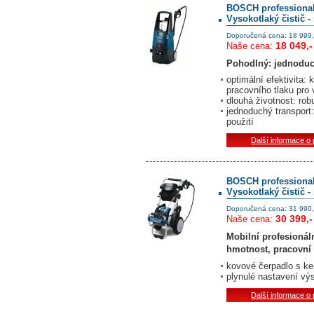
BOSCH professiona
Vysokotlaký čistič 
Doporučená cena: 18 999,
18 049,-
Naše cena:
Pohodlný: jednoduc
optimální efektivita
pracovního tlaku pro 
dlouhá životnost: rob
jednoduchý transport
použití
Další informace o
BOSCH professiona
Vysokotlaký čistič 
Doporučená cena: 31 990,
30 399,-
Naše cena:
Mobilní profesionáln
hmotnost, pracovní 
kovové čerpadlo s ke
plynulé nastavení vý
Další informace o