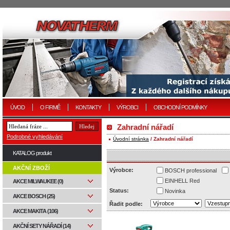
ÚVOD
O FIRMĚ
KONTAKTY
VÝROBCI
OBCHODNÍ PODMÍNKY
Zahradní nářadí
Podrobné vyhledávání
Úvodní stránka
/ Zahradní nářadí
KATALOG produkt
AKČNÍ ZBOŽÍ
Výrobce:
BOSCH professional
EINHELL Red
AKCE MILWAUKEE (0)
Status:
Novinka
AKCE BOSCH (25)
Řadit podle:
AKCE MAKITA (106)
AKČNÍ SETY NÁŘADÍ (14)