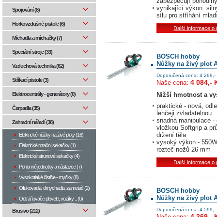
zabezpečují pohodlný
vynikající výkon: si
Spojování (8)
sílu pro stříhání mla
Horkovzdušné pistole (6)
Další informace o
Míchadla a míchačky (7)
Speciální stroje (33)
BOSCH hobby
Nůžky na živý plot 
Vzduchová technika (62)
Doporučená cena: 4 299,-
Stříkací pistole (3)
4 084,- 
Naše cena:
Nižší hmotnost a vyš
Elektrocentrály - generátory (0)
praktické - nová, od
Čerpadla (35)
lehčeji zvladatelnou
snadná manipulace - 
Zahradní nářadí (38)
vložkou Softgrip a p
držení těla
Elektrické nůžky na živé ploty (16)
vysoký výkon - 550W 
Elektrické rotační sekačky (1)
rozteč nožů 26 mm
Elektrické strunové sekačky (4)
Další informace o
Pohonné jednotky a nástavce (7)
Vysokotlaké čističe - myčky (8)
Ofukovadla, dmychadla, zametač (2)
BOSCH hobby
Nůžky na živý plot 
Odtraňovače plevele, vozíky .. (0)
Doporučená cena: 4 599,-
Brusivo (212)
4 369,- 
Naše cena: