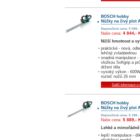
BOSCH hobby
Nůžky na živý plot 
Doporučená cena: 5 099,-
4 844,- 
Naše cena:
Nižší hmotnost a vyš
praktické - nová, od
lehčeji zvladatelnou
snadná manipulace - 
vložkou Softgrip a p
držení těla
vysoký výkon - 600W 
rozteč nožů 26 mm
Další informace o
BOSCH hobby
Nůžky na živý plot 
Doporučená cena: 6 199,-
5 889,- 
Naše cena:
Lehké a mimořádně 
lepší manipulace - d
předchozí model