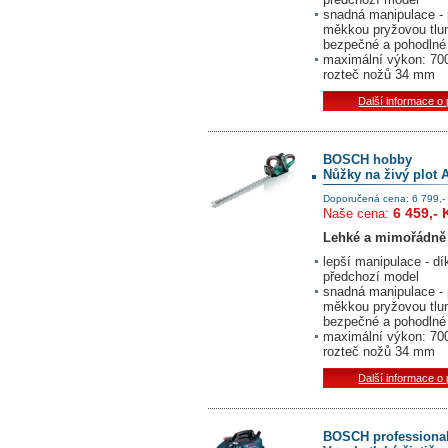
snadná manipulace - p
měkkou pryžovou tlumí
bezpečné a pohodlné 
maximální výkon: 700
rozteč nožů 34 mm
Další informace o
BOSCH hobby
Nůžky na živý plot 
Doporučená cena: 6 799,-
6 459,- 
Naše cena:
Lehké a mimořádně 
lepší manipulace - d
předchozí model
snadná manipulace - p
měkkou pryžovou tlumí
bezpečné a pohodlné 
maximální výkon: 700
rozteč nožů 34 mm
Další informace o
BOSCH professiona