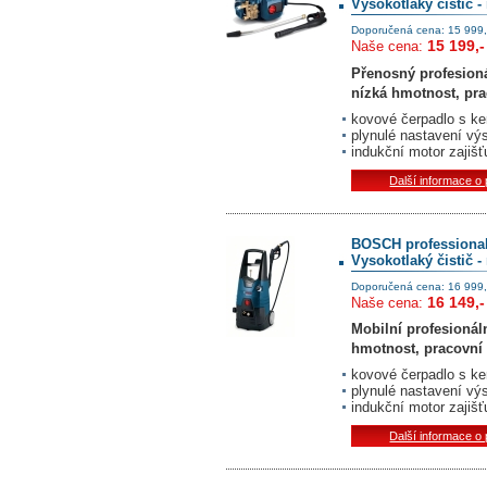
Vysokotlaký čistič 
Doporučená cena: 15 999,
15 199,-
Naše cena:
Přenosný profesioná
nízká hmotnost, prac
kovové čerpadlo s ke
plynulé nastavení vý
indukční motor zajišť
Další informace o
BOSCH professiona
Vysokotlaký čistič 
Doporučená cena: 16 999,
16 149,-
Naše cena:
Mobilní profesionáln
hmotnost, pracovní 
kovové čerpadlo s ke
plynulé nastavení vý
indukční motor zajišť
Další informace o