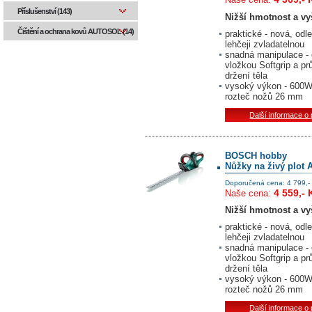
Příslušenství (143)
Nižší hmotnost a vyš
Čištění a ochrana kovů AUTOSOL (14)
praktické - nová, od
lehčeji zvladatelnou
snadná manipulace - 
vložkou Softgrip a p
držení těla
vysoký výkon - 600W 
rozteč nožů 26 mm
Další informace o
BOSCH hobby
Nůžky na živý plot 
Doporučená cena: 4 799,-
4 559,- 
Naše cena:
Nižší hmotnost a vyš
praktické - nová, od
lehčeji zvladatelnou
snadná manipulace - 
vložkou Softgrip a p
držení těla
vysoký výkon - 600W 
rozteč nožů 26 mm
Další informace o