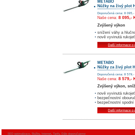
METABO
Nůžky na živý plot 
Doporučená cena: 8 095,-
8 095,- 
Naše cena:
Zvýšený výkon
snížení váhy a hlučno
nově vyvinutá rukoj
Další informace o
METABO
Nůžky za živý plot 
Doporučená cena: 8 579,-
8 579,- 
Naše cena:
Zvýšený výkon, sníž
nově vyvinutá rukoj
bezpečnostní obouruč
bezpečnostní spodní
Další informace o
SEO optimalizace
,
Služby
,
Internet
,
Tarify
,
Dále doporučujeme