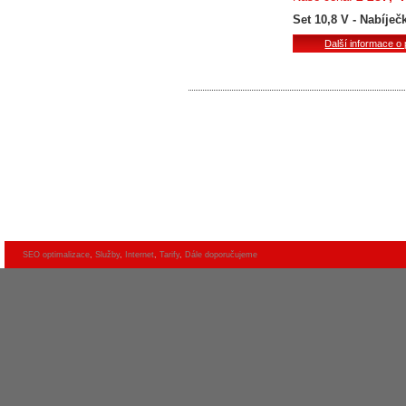
Set 10,8 V - Nabíje
Další informace o
SEO optimalizace
,
Služby
,
Internet
,
Tarify
,
Dále doporučujeme