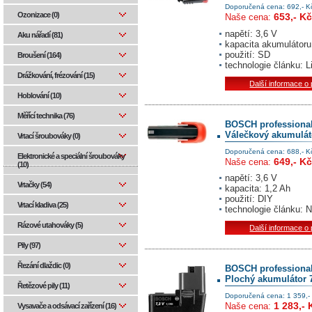
Doporučená cena: 692,- K
Ozonizace (0)
653,- Kč
Naše cena:
napětí: 3,6 V
Aku nářadí (81)
kapacita akumulátoru
použití: SD
Broušení (164)
technologie článku: L
Drážkování, frézování (15)
Další informace o
Hoblování (10)
Měřící technika (76)
BOSCH professiona
Válečkový akumuláto
Vrtací šroubováky (0)
Doporučená cena: 688,- K
Elektronické a speciální šroubováky
649,- Kč
Naše cena:
(10)
napětí: 3,6 V
Vrtačky (54)
kapacita: 1,2 Ah
použití: DIY
Vrtací kladiva (25)
technologie článku: 
Rázové utahováky (5)
Další informace o
Pily (97)
Řezání dlaždic (0)
BOSCH professiona
Plochý akumulátor 7
Řetězové pily (11)
Doporučená cena: 1 359,-
1 283,- 
Naše cena:
Vysavače a odsávací zařízení (16)