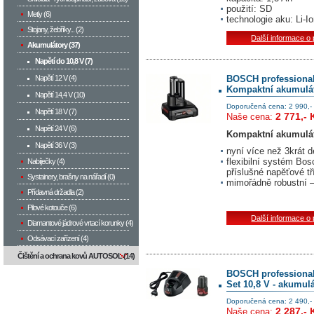
použití: SD
Metly (6)
technologie aku: Li-I
Stojany, žebříky... (2)
Další informace o
Akumulátory (37)
Napětí do 10,8 V (7)
Napětí 12 V (4)
BOSCH professiona
Kompaktní akumuláto
Napětí 14,4 V (10)
Doporučená cena: 2 990,-
Napětí 18 V (7)
2 771,- 
Naše cena:
Napětí 24 V (6)
Kompaktní akumuláto
Napětí 36 V (3)
nyní více než 3krát d
flexibilní systém Bo
Nabíječky (4)
příslušné napěťové tř
Systainery, brašny na nářadí (0)
mimořádně robustní –
Přídavná držadla (2)
Pilové kotouče (6)
Další informace o
Diamantové jádrové vrtací korunky (4)
Odsávací zařízení (4)
Čištění a ochrana kovů AUTOSOL (14)
BOSCH professiona
Set 10,8 V - akumulá
Doporučená cena: 2 490,-
2 287,- 
Naše cena: