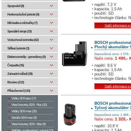
napětí: 7,2 V
Spojování (8)
kapacita: 1,5 Ah
použití: SD
Horkovzdušné pistole (6)
technologie článku: 
Míchadla a míchačky (7)
Další informace o
Speciální stroje (33)
Vzduchová technika (62)
BOSCH professiona
Plochý akumulátor 9
Stříkací pistole (3)
Doporučená cena: 1 579,-
Elektrocentrály - generátory (0)
1 490,- 
Naše cena:
napětí: 9,6 V
Čerpadla (35)
kapacita: 1,5 Ah
použití: SD
Zahradní nářadí (38)
technologie článku: 
Brusivo (212)
Další informace o
Příslušenství (143)
Vrtáky SDS-plus (17)
BOSCH professiona
Vrtací korunky SDS - Plus (10)
Tyčový akumulátor 10
Vrtáky SDS-max (20)
Doporučená cena: 1 399,-
Sekáče SDS-max (9)
1 320,- 
Naše cena:
Vrtací korunky SDS - Max (9)
napětí: 10,8 V
kapacita: 1,3 Ah
Sklíčidla - rychloupínací, zubová (13)