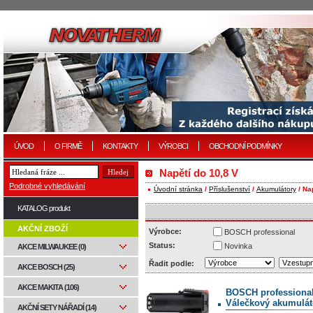
ÚVOD
O FIRMĚ
KONTAKTY
VÝROBCI
OBCHODNÍ PODMÍNKY
Napětí do 10,8 V
Podrobné vyhledávání
Úvodní stránka
/
Příslušenství
/
Akumulátory
/ Na
KATALOG produkt
AKČNÍ ZBOŽÍ
Výrobce:
BOSCH professional
Status:
Novinka
AKCE MILWAUKEE (0)
Řadit podle:
AKCE BOSCH (25)
AKCE MAKITA (106)
BOSCH professiona
Válečkový akumuláto
AKČNÍ SETY NÁŘADÍ (14)