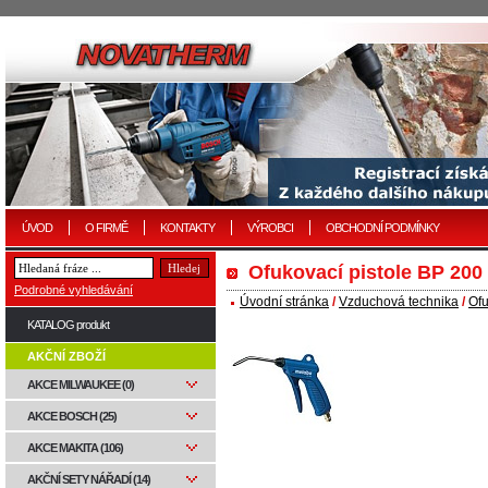
ÚVOD
O FIRMĚ
KONTAKTY
VÝROBCI
OBCHODNÍ PODMÍNKY
Ofukovací pistole BP 200
Podrobné vyhledávání
Úvodní stránka
/
Vzduchová technika
/
Ofu
KATALOG produkt
AKČNÍ ZBOŽÍ
AKCE MILWAUKEE (0)
AKCE BOSCH (25)
AKCE MAKITA (106)
AKČNÍ SETY NÁŘADÍ (14)