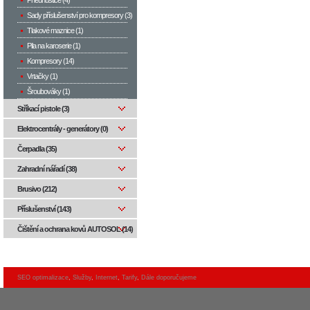
Pneuhustiče (4)
Sady příslušenství pro kompresory (3)
Tlakové maznice (1)
Pila na karoserie (1)
Kompresory (14)
Vrtačky (1)
Šroubováky (1)
Stříkací pistole (3)
Elektrocentrály - generátory (0)
Čerpadla (35)
Zahradní nářadí (38)
Brusivo (212)
Příslušenství (143)
Čištění a ochrana kovů AUTOSOL (14)
SEO optimalizace
,
Služby
,
Internet
,
Tarify
,
Dále doporučujeme