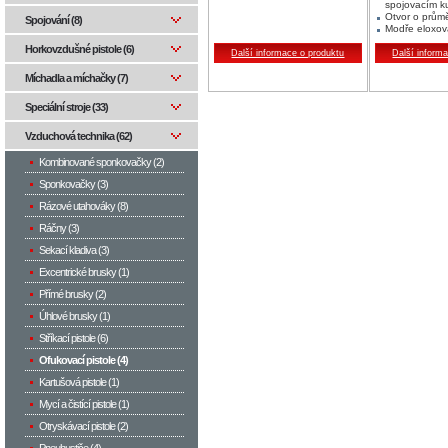
spojovacím 
Otvor o prům
Spojování (8)
Modře eloxo
Horkovzdušné pistole (6)
Další informace o produktu
Další inform
Míchadla a míchačky (7)
Speciální stroje (33)
Vzduchová technika (62)
Kombinované sponkovačky (2)
Sponkovačky (3)
Rázové utahováky (8)
Ráčny (3)
Sekací kladiva (3)
Excentrické brusky (1)
Přímé brusky (2)
Úhlové brusky (1)
Stříkací pistole (6)
Ofukovací pistole (4)
Kartušová pistole (1)
Mycí a čistící pistole (1)
Otryskávací pistole (2)