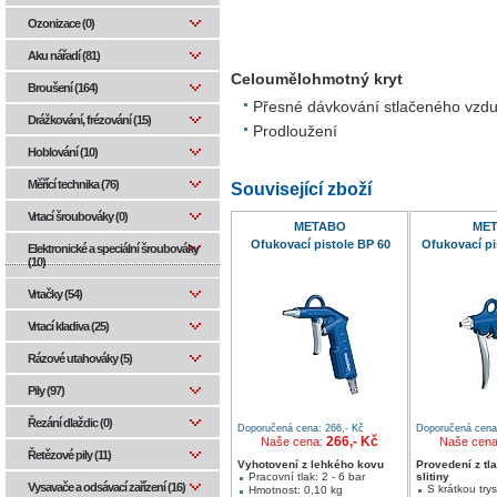
Ozonizace (0)
Aku nářadí (81)
Celoumělohmotný kryt
Broušení (164)
Přesné dávkování stlačeného vzd
Drážkování, frézování (15)
Prodloužení
Hoblování (10)
Měřící technika (76)
Související zboží
Vrtací šroubováky (0)
METABO
ME
Ofukovací pistole BP 60
Ofukovací pi
Elektronické a speciální šroubováky
(10)
Vrtačky (54)
Vrtací kladiva (25)
Rázové utahováky (5)
Pily (97)
Řezání dlaždic (0)
Doporučená cena: 266,- Kč
Doporučená cena:
266,- Kč
Naše cena:
Naše cen
Řetězové pily (11)
Vyhotovení z lehkého kovu
Provedení z tl
Pracovní tlak: 2 - 6 bar
slitiny
Vysavače a odsávací zařízení (16)
S krátkou try
Hmotnost: 0,10 kg