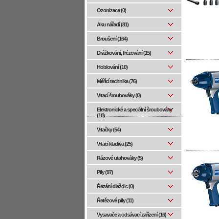
Ozonizace (0)
Aku nářadí (81)
Broušení (164)
Drážkování, frézování (15)
Hoblování (10)
Měřící technika (76)
Vrtací šroubováky (0)
Elektronické a speciální šroubováky
(10)
Vrtačky (54)
Vrtací kladiva (25)
Rázové utahováky (5)
Pily (97)
Řezání dlaždic (0)
Řetězové pily (11)
Vysavače a odsávací zařízení (16)