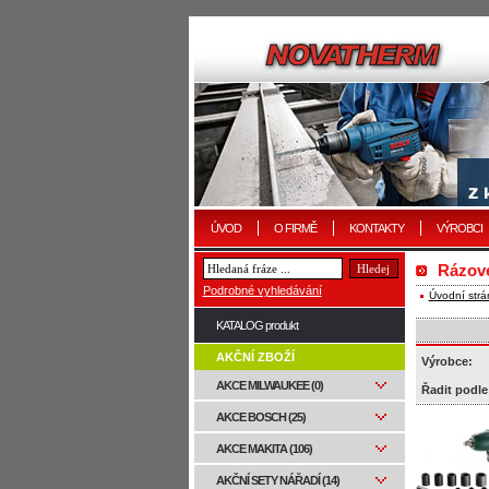
ÚVOD
O FIRMĚ
KONTAKTY
VÝROBCI
Rázov
Podrobné vyhledávání
Úvodní strá
KATALOG produkt
AKČNÍ ZBOŽÍ
Výrobce:
AKCE MILWAUKEE (0)
Řadit podle
AKCE BOSCH (25)
AKCE MAKITA (106)
AKČNÍ SETY NÁŘADÍ (14)