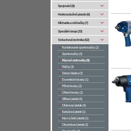
Spojování (8)
Horkovzdušné pistole (6)
Míchadla a míchačky (7)
Speciální stroje (33)
Vzduchová technika (62)
Kombinované sponkovačky (2)
Sponkovačky (3)
Rázové utahováky (8)
Ráčny (3)
Sekací kladiva (3)
Excentrické brusky (1)
Přímé brusky (2)
Úhlové brusky (1)
Stříkací pistole (6)
Ofukovací pistole (4)
Kartušová pistole (1)
Mycí a čistící pistole (1)
Otryskávací pistole (2)