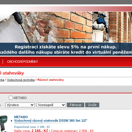
OBCHODNÍ PODMÍNKY
é utahováky
nka
/
Vzduchová technika
/ Rázové utahováky
METABO
:
METABO
Vzduchový rázový utahovák DSSW 360 Set 1/2"
Doporučená cena: 2 166,- Kč
2 166,- Kč
Naše cena:
| Cena po registraci: 2 058,- Kč