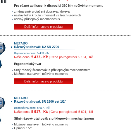
Pro různé aplikace: k dispozici 360 Nm točivého momentu
změna směru otáčení doprava / doleva
nastavitelný kroutící moment ve třech úrovních
odolný příklepový mechanismus
Další informace o produktu
METABO
Rázový utahovák 1/2 SR 2700
Doporučená cena: 5 433,- Kč
5 433,- Kč
Naše cena:
| Cena po registraci: 5 161,- Kč
Ergonomický tvar
Silný rázový šroubovák s příklepovým mechanizmem
Možnost nastavení točivého momentu
Další informace o produktu
METABO
Rázový utahovák SR 2900 set 1/2"
Doporučená cena: 5 917,- Kč
5 917,- Kč
Naše cena:
| Cena po registraci: 5 621,- Kč
Silný rázový utahovák s příklepovým mechanizmem
Možnost nastavení točivého momentu
Upínání 1/2"