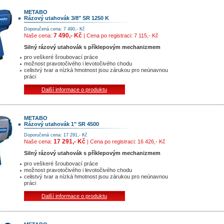
METABO
Rázový utahovák 3/8" SR 1250 K
Doporučená cena: 7 490,- Kč
7 490,- Kč
Naše cena:
| Cena po registraci: 7 115,- Kč
Silný rázový utahovák s příklepovým mechanizmem
pro veškeré šroubovací práce
možnost pravotočivého i levotočivého chodu
celistvý tvar a nízká hmotnost jsou zárukou pro neúnavnou
práci
Další informace o produktu
METABO
Rázový utahovák 1" SR 4500
Doporučená cena: 17 291,- Kč
17 291,- Kč
Naše cena:
| Cena po registraci: 16 426,- Kč
Silný rázový utahovák s příklepovým mechanizmem
pro veškeré šroubovací práce
možnost pravotočivého i levotočivého chodu
celistvý tvar a nízká hmotnost jsou zárukou pro neúnavnou
práci
Další informace o produktu