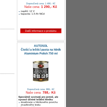
Doporučená cena: 1 490,- Kč
1 290,- Kč
Naše cena:
napětí: 12 V
kapacita: 1,5 Ah NiCd
Další informace o produktu
AUTOSOL
Čistící a leštící pasta na hliník
Aluminium Polish 750 ml
Doporučená cena: 869,- Kč
788,- Kč
Naše cena:
Speciálně vyvinutý pro jemné, ale
vysocé účinné leštění hliníku
dosáhnete u hliníkového povrchu
zrcadlového lesku