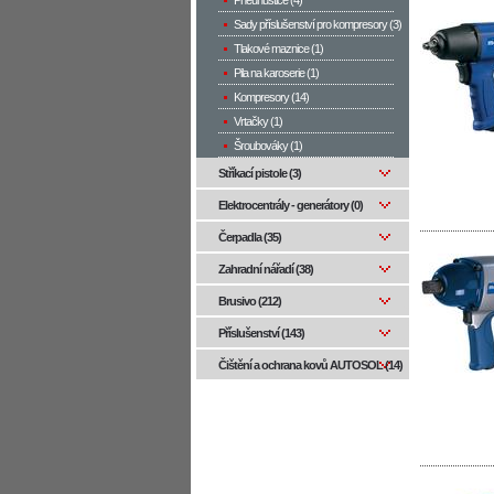
Pneuhustiče (4)
Sady příslušenství pro kompresory (3)
Tlakové maznice (1)
Pila na karoserie (1)
Kompresory (14)
Vrtačky (1)
Šroubováky (1)
Stříkací pistole (3)
Elektrocentrály - generátory (0)
Čerpadla (35)
Zahradní nářadí (38)
Brusivo (212)
Příslušenství (143)
Čištění a ochrana kovů AUTOSOL (14)