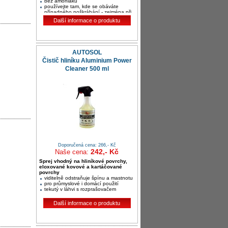
bez amoniaku
používejte tam, kde se obáváte
případného poškrábání - zejména při
strojním leštění při vysoké teplotě
Další informace o produktu
AUTOSOL
Čistič hliníku Aluminium Power
Cleaner 500 ml
Doporučená cena: 266,- Kč
242,- Kč
Naše cena:
Sprej vhodný na hliníkové povrchy,
eloxované kovové a kartáčované
povrchy
viditelně odstraňuje špínu a mastnotu
pro průmyslové i domácí použití
tekutý v láhvi s rozprašovačem
Další informace o produktu