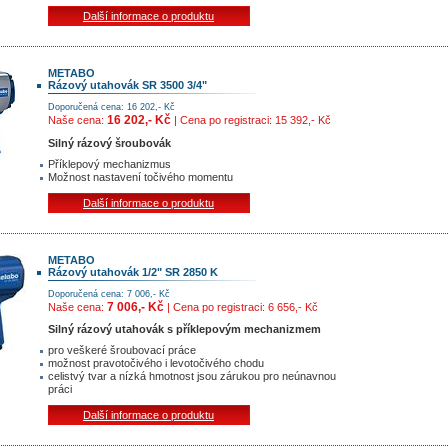
Další informace o produktu
METABO
Rázový utahovák SR 3500 3/4"
Doporučená cena: 16 202,- Kč
16 202,- Kč
Naše cena:
| Cena po registraci: 15 392,- Kč
Silný rázový šroubovák
Příklepový mechanizmus
Možnost nastavení točivého momentu
Další informace o produktu
METABO
Rázový utahovák 1/2" SR 2850 K
Doporučená cena: 7 006,- Kč
7 006,- Kč
Naše cena:
| Cena po registraci: 6 656,- Kč
Silný rázový utahovák s příklepovým mechanizmem
pro veškeré šroubovací práce
možnost pravotočivého i levotočivého chodu
celistvý tvar a nízká hmotnost jsou zárukou pro neúnavnou
práci
Další informace o produktu