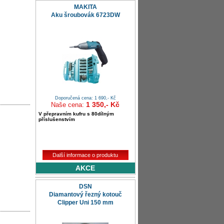
MAKITA
Aku šroubovák 6723DW
Doporučená cena: 1 690,- Kč
1 350,- Kč
Naše cena:
V přepravním kufru s 80dílným
příslušenstvím
Další informace o produktu
AKCE
DSN
Diamantový řezný kotouč
Clipper Uni 150 mm