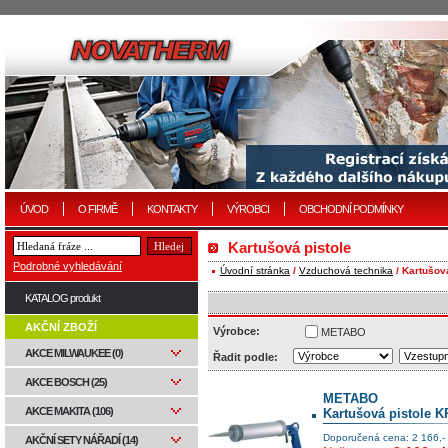
ÚVOD
O FIRMĚ
KONTAKTY
VÝROBCI
OBCHODNÍ PODMÍNKY
Kartušová pistole
Podrobné vyhledávání
Úvodní stránka
/
Vzduchová technika
/ Kartušová
KATALOG produkt
AKČNÍ ZBOŽÍ
Výrobce:
METABO
AKCE MILWAUKEE (0)
Řadit podle:
AKCE BOSCH (25)
METABO
AKCE MAKITA (106)
Kartušová pistole K
Doporučená cena: 2 166,-
AKČNÍ SETY NÁŘADÍ (14)