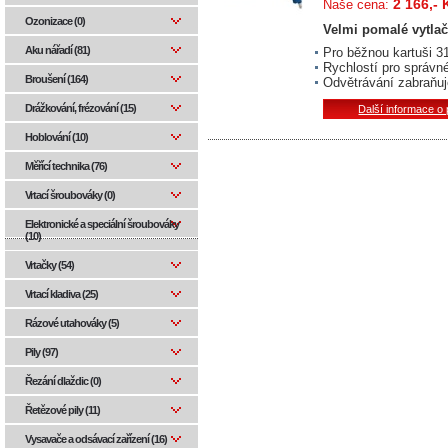
2 166,- 
Naše cena:
Ozonizace (0)
Velmi pomalé vytlač
Aku nářadí (81)
Pro běžnou kartuši 31
Rychlostí pro správn
Broušení (164)
Odvětrávání zabraňuj
Drážkování, frézování (15)
Další informace o
Hoblování (10)
Měřící technika (76)
Vrtací šroubováky (0)
Elektronické a speciální šroubováky
(10)
Vrtačky (54)
Vrtací kladiva (25)
Rázové utahováky (5)
Pily (97)
Řezání dlaždic (0)
Řetězové pily (11)
Vysavače a odsávací zařízení (16)