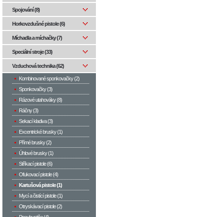
Spojování (8)
Horkovzdušné pistole (6)
Míchadla a míchačky (7)
Speciální stroje (33)
Vzduchová technika (62)
Kombinované sponkovačky (2)
Sponkovačky (3)
Rázové utahováky (8)
Ráčny (3)
Sekací kladiva (3)
Excentrické brusky (1)
Přímé brusky (2)
Úhlové brusky (1)
Stříkací pistole (6)
Ofukovací pistole (4)
Kartušová pistole (1)
Mycí a čistící pistole (1)
Otryskávací pistole (2)