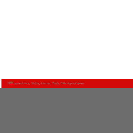
SEO optimalizace
,
Služby
,
Internet
,
Tarify
,
Dále doporučujeme