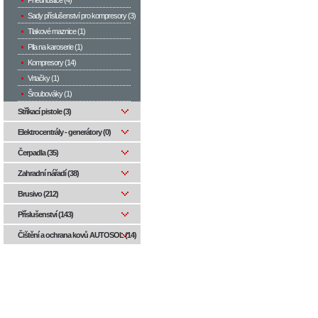
Pneuhustiče (4)
Sady příslušenství pro kompresory (3)
Tlakové maznice (1)
Pila na karoserie (1)
Kompresory (14)
Vrtačky (1)
Šroubováky (1)
Stříkací pistole (3)
Elektrocentrály - generátory (0)
Čerpadla (35)
Zahradní nářadí (38)
Brusivo (212)
Příslušenství (143)
Čištění a ochrana kovů AUTOSOL (14)