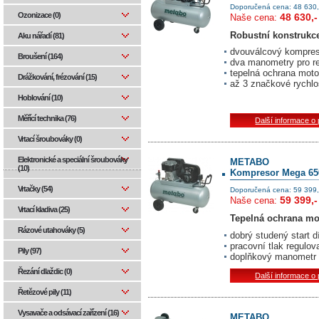
Doporučená cena: 48 630,
Ozonizace (0)
48 630,-
Naše cena:
Robustní konstrukce
Aku nářadí (81)
dvouválcový kompres
Broušení (164)
dva manometry pro re
tepelná ochrana moto
Drážkování, frézování (15)
až 3 značkové rychlo
Hoblování (10)
Měřící technika (76)
Další informace o
Vrtací šroubováky (0)
Elektronické a speciální šroubováky
METABO
(10)
Kompresor Mega 650
Vrtačky (54)
Doporučená cena: 59 399,
59 399,-
Naše cena:
Vrtací kladiva (25)
Tepelná ochrana mo
Rázové utahováky (5)
dobrý studený start 
pracovní tlak regul
Pily (97)
doplňkový manometr 
Řezání dlaždic (0)
Další informace o
Řetězové pily (11)
Vysavače a odsávací zařízení (16)
METABO