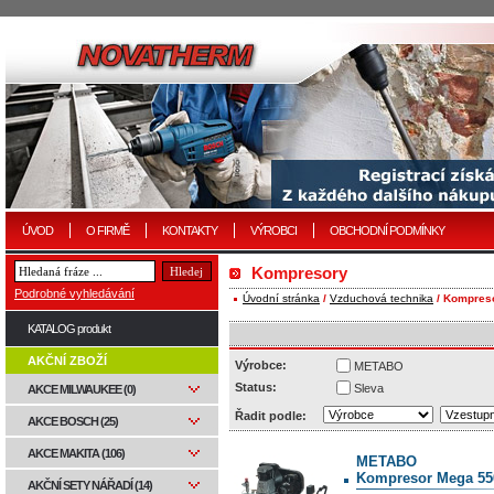
ÚVOD
O FIRMĚ
KONTAKTY
VÝROBCI
OBCHODNÍ PODMÍNKY
Kompresory
Podrobné vyhledávání
Úvodní stránka
/
Vzduchová technika
/ Kompres
KATALOG produkt
AKČNÍ ZBOŽÍ
Výrobce:
METABO
Status:
Sleva
AKCE MILWAUKEE (0)
Řadit podle:
AKCE BOSCH (25)
AKCE MAKITA (106)
METABO
Kompresor Mega 550
AKČNÍ SETY NÁŘADÍ (14)