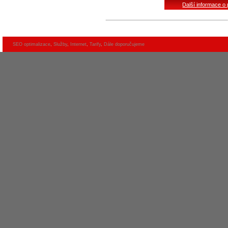
Další informace o
SEO optimalizace
,
Služby
,
Internet
,
Tarify
,
Dále doporučujeme