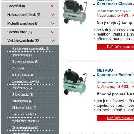
Kompresor Classic 
Spojování (8)
Doporučená cena: 5 433,-
5 433,- 
Horkovzdušné pistole (6)
Naše cena:
Nový olejový kompr
Míchadla a míchačky (7)
pojízdný pístový kom
Speciální stroje (33)
redukční ventil s 1 
přídavný manometr s
Vzduchová technika (62)
Další informace o
Kombinované sponkovačky (2)
Sponkovačky (3)
Rázové utahováky (8)
Ráčny (3)
METABO
Kompresor BasicAir
Sekací kladiva (3)
Excentrické brusky (1)
Doporučená cena: 5 433,-
5 433,- 
Naše cena:
Přímé brusky (2)
Vhodný pro malé a v
Úhlové brusky (1)
pro jednof
á
zov
ý
st
ří
d
Stříkací pistole (6)
tepeln
á
ochrana moto
Ofukovací pistole (4)
tlakov
ý
sp
í
na
č
s n
á
b
Kartušová pistole (1)
Další informace o
Mycí a čistící pistole (1)
Otryskávací pistole (2)