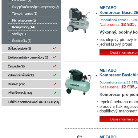
Pneuhustiče (4)
Sady příslušenství pro kompresory (3)
METABO
Kompresor Basic 26
Tlakové maznice (1)
Doporučená cena: 12 935,
Pila na karoserie (1)
12 935,-
Naše cena:
Kompresory (14)
Výkonný, odolný ko
Vrtačky (1)
bezolejový pístový k
Šroubováky (1)
jednofázový proud
Stříkací pistole (3)
Další informace o
Elektrocentrály - generátory (0)
Čerpadla (35)
METABO
Kompresor BasicAir
Zahradní nářadí (38)
Doporučená cena: 12 935,
Brusivo (212)
12 935,-
Naše cena:
Příslušenství (143)
Kompresor pro jedno
tepelná ochrana moto
Čištění a ochrana kovů AUTOSOL (14)
pracovní tlak regul
doplňkový manometr 
Další informace o
METABO