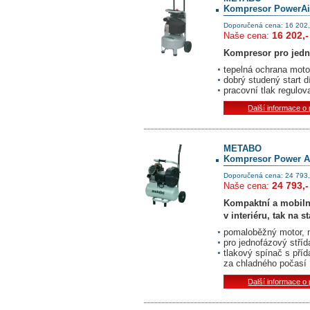
Kompresor PowerAi
Doporučená cena: 16 202,
16 202,-
Naše cena:
Kompresor pro jedno
tepelná ochrana moto
dobrý studený start 
pracovní tlak regul
Další informace o
METABO
Kompresor Power Ai
Doporučená cena: 24 793,
24 793,-
Naše cena:
Kompaktn
í
a mobil
v interi
é
ru, tak na s
pomalob
ěž
n
ý
motor,
pro jednof
á
zov
ý
st
ří
d
tlakov
ý
sp
í
na
č
s p
ří
d
za chladn
é
ho po
č
as
í
Další informace o