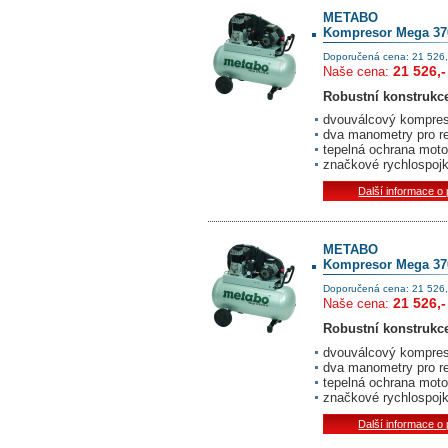
METABO
Kompresor Mega 37
Doporučená cena: 21 526,
21 526,-
Naše cena:
Robustní konstrukce
dvouválcový kompres
dva manometry pro re
tepelná ochrana moto
značkové rychlospoj
Další informace o
METABO
Kompresor Mega 370
Doporučená cena: 21 526,
21 526,-
Naše cena:
Robustní konstrukce
dvouválcový kompres
dva manometry pro re
tepelná ochrana moto
značkové rychlospoj
Další informace o