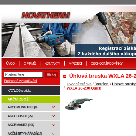
ÚVOD
O FIRMĚ
KONTAKTY
VÝROBCI
OBCHODNÍ PODMÍNKY
Úhlová bruska WXLA 26-
Podrobné vyhledávání
Úvodní stránka
/
Broušení
/
Úhlové brusky
WXLA 26-230 Quick
KATALOG produkt
AKČNÍ ZBOŽÍ
AKCE MILWAUKEE (0)
AKCE BOSCH (25)
AKCE MAKITA (106)
AKČNÍ SETY NÁŘADÍ (14)