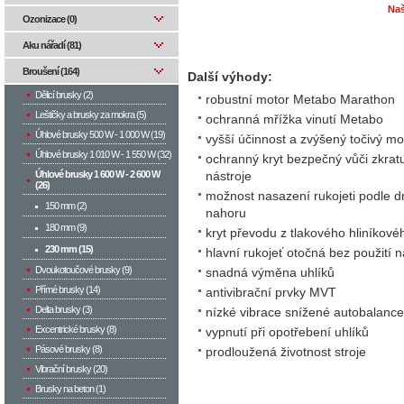
Naš
Ozonizace (0)
Aku nářadí (81)
Broušení (164)
Další výhody:
Dělicí brusky (2)
robustní motor Metabo Marathon
Leštičky a brusky za mokra (5)
ochranná mřížka vinutí Metabo
Úhlové brusky 500 W­ - 1 000 W (19)
vyšší účinnost a zvýšený točivý m
Úhlové brusky 1 010 W - 1 550 W (32)
ochranný kryt bezpečný vůči zkratu
Úhlové brusky 1 600 W - 2 600 W
nástroje
(26)
možnost nasazení rukojeti podle d
150 mm (2)
nahoru
180 mm (9)
kryt převodu z tlakového hliníkovéh
230 mm (15)
hlavní rukojeť otočná bez použití n
Dvoukotoučové brusky (9)
snadná výměna uhlíků
Přímé brusky (14)
antivibrační prvky MVT
Delta brusky (3)
nízké vibrace snížené autobalance
Excentrické brusky (8)
vypnutí při opotřebení uhlíků
Pásové brusky (8)
prodloužená životnost stroje
Vibrační brusky (20)
Brusky na beton (1)