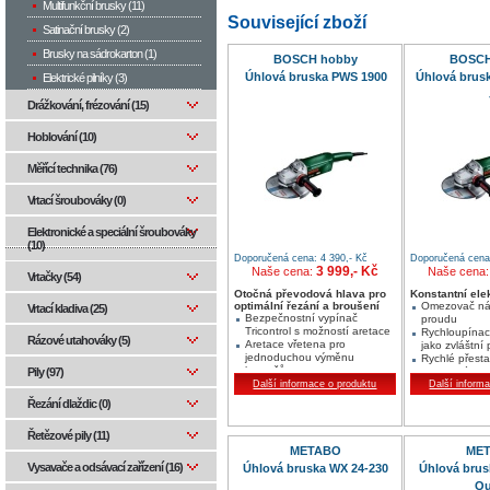
Multifunkční brusky (11)
Související zboží
Satinační brusky (2)
Brusky na sádrokarton (1)
BOSCH hobby
BOSCH
Úhlová bruska PWS 1900
Úhlová brus
Elektrické pilníky (3)
Drážkování, frézování (15)
Hoblování (10)
Měřící technika (76)
Vrtací šroubováky (0)
Elektronické a speciální šroubováky
(10)
Doporučená cena: 4 390,- Kč
Doporučená cena:
3 999,- Kč
Naše cena:
Naše cena
Vrtačky (54)
Otočná převodová hlava pro
Konstantní ele
optimální řezání a broušení
Omezovač n
Vrtací kladiva (25)
Bezpečnostní vypínač
proudu
Tricontrol s možností aretace
Rychloupínac
Rázové utahováky (5)
Aretace vřetena pro
jako zvláštní 
jednoduchou výměnu
Rychlé přest
kotoučů
ochranného k
Pily (97)
Tři upevňovací závity pro
Další informace o produktu
nástrojů
Další inform
přídavnou rukojeť
Řezání dlaždic (0)
Řetězové pily (11)
METABO
ME
Vysavače a odsávací zařízení (16)
Úhlová bruska WX 24-230
Úhlová brus
Qu