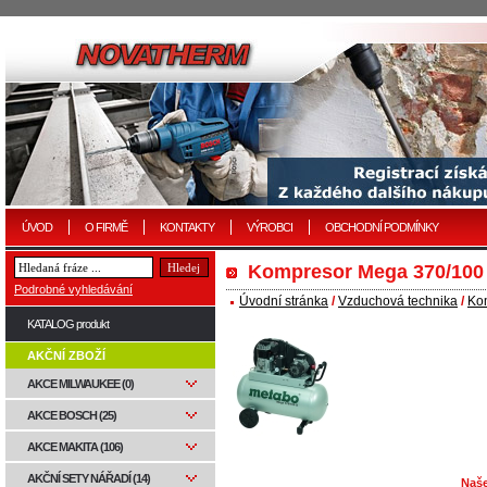
ÚVOD
O FIRMĚ
KONTAKTY
VÝROBCI
OBCHODNÍ PODMÍNKY
Kompresor Mega 370/100
Podrobné vyhledávání
Úvodní stránka
/
Vzduchová technika
/
Ko
KATALOG produkt
AKČNÍ ZBOŽÍ
AKCE MILWAUKEE (0)
AKCE BOSCH (25)
AKCE MAKITA (106)
AKČNÍ SETY NÁŘADÍ (14)
Naše