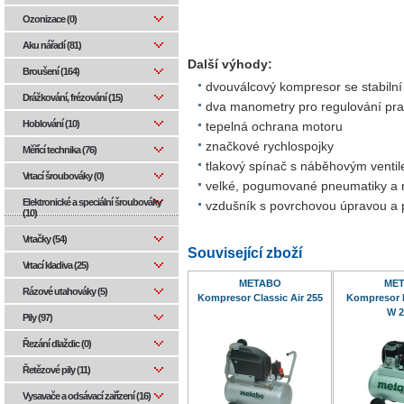
Ozonizace (0)
Aku nářadí (81)
Další výhody:
Broušení (164)
dvouválcový kompresor se stabiln
Drážkování, frézování (15)
dva manometry pro regulování prac
Hoblování (10)
tepelná ochrana motoru
značkové rychlospojky
Měřící technika (76)
tlakový spínač s náběhovým ventil
Vrtací šroubováky (0)
velké, pogumované pneumatiky a r
Elektronické a speciální šroubováky
vzdušník s povrchovou úpravou a 
(10)
Vrtačky (54)
Související zboží
Vrtací kladiva (25)
METABO
ME
Rázové utahováky (5)
Kompresor Classic Air 255
Kompresor 
W 2
Pily (97)
Řezání dlaždic (0)
Řetězové pily (11)
Vysavače a odsávací zařízení (16)