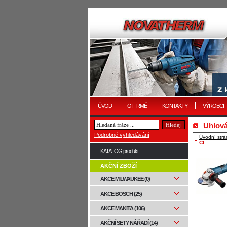
ÚVOD
O FIRMĚ
KONTAKTY
VÝROBCI
Úhlová
Podrobné vyhledávání
Úvodní strá
CI
KATALOG produkt
AKČNÍ ZBOŽÍ
AKCE MILWAUKEE (0)
AKCE BOSCH (25)
AKCE MAKITA (106)
AKČNÍ SETY NÁŘADÍ (14)