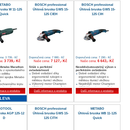
ETABO
BOSCH professional
BOSCH professional
ruska W 11-125
Úhlová bruska GWS 15-
Úhlová bruska GWS 15-
Quick
125 CIEH
125 CIH
na: 3 739,- Kč
Doporučená cena: 7 990,- Kč
Doporučená cena: 7 290,- Kč
3 739,- Kč
7 127,- Kč
6 643,- Kč
na:
Naše cena:
Naše cena:
 Metabo Marathon
Silák s perfektní
Neoddiskutovatelný výkon s
du z vysokotlakého
ovladatelností
perfektním ovládáním
Dobré ovládání díky
Dobré ovládání díky
 odlitku
ergonomické rukojeti s
ergonomické rukojeti s
tní spojka Metabo
měkkou tlumicí vložkou
měkkou tlumicí vložkou
c
Výkonný motor Champion
Nejsilnější motor Champion
ochranného krytu
1500 W s ochranou před
1500 W s ochranou před
 nástrojů
opětovným zapnutím
opětovným zapnutím
rmace o produktu
Další informace o produktu
Další informace o produktu
Stop zpětného rázu:
Stop zpětného rázu:
LEVA
rozpozná-li zablokování,
rozpozná-li zablokování,
okamžitě vypne nářadí
okamžitě vypne nářadí
ROTOOL
BOSCH professional
METABO
uska AGP 125-12
Úhlová bruska GWS 15-
Úhlová bruska WB 11-125
D
125 CITH
Quick