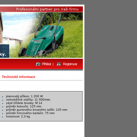
Přihlásit
|
Registrovat
Technické informace
jmenovitý příkon: 1 200 W
volnoběžné otáčky: 11 500/min.
závit hřídele brusky: M 14
průměr kotouče: 125 mm
průměr gumového brusného talíře: 125 mm
průměr hrncového kartáče: 75 mm
hmotnost: 2,3 kg