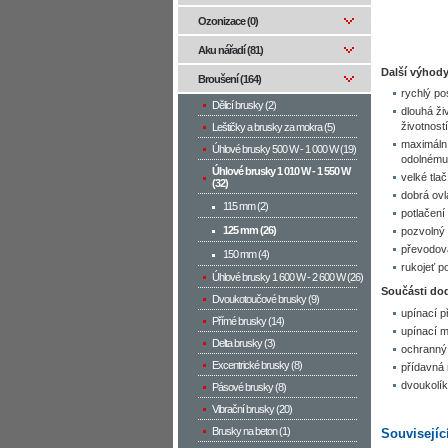
Ozonizace (0)
Aku nářadí (81)
Další výhody
Broušení (164)
rychlý po
Dělicí brusky (2)
dlouhá ži
životnost
Leštičky a brusky za mokra (5)
maximální
Úhlové brusky 500 W­ - 1 000 W (19)
odolnému 
Úhlové brusky 1 010 W - 1 550 W
velké tla
(32)
dobrá ovl
115 mm (2)
potlačení
125 mm (26)
pozvolný
převodová
150 mm (4)
rukojeť p
Úhlové brusky 1 600 W - 2 600 W (26)
Součásti do
Dvoukotoučové brusky (9)
upínací p
Přímé brusky (14)
upínací m
Delta brusky (3)
ochranný 
Excentrické brusky (8)
přídavná 
dvoukolík
Pásové brusky (8)
Vibrační brusky (20)
Brusky na beton (1)
Souvisejíc