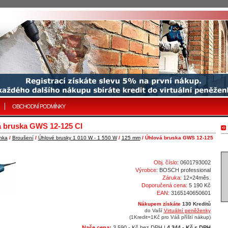
OBCHODNÍ PODMÍNKY
 bruska GWS 12-125 CI
nka
/
Broušení
/
Úhlové brusky 1 010 W - 1 550 W
/
125 mm
/ Úhlová bruska GWS 12-125
Obj. číslo:
0601793002
Výrobce:
BOSCH professional
Záruka:
12+24měs.
Doporučená cena:
5 190 Kč
EAN:
3165140650601
Nákupem získáte
130 Kreditů
do Vaší
Virtuální peněženky
(1Kredit=1Kč pro Váš příští nákup)
Naše cena:
3 590,- Kč bez DPH |
4 344,- Kč s DPH