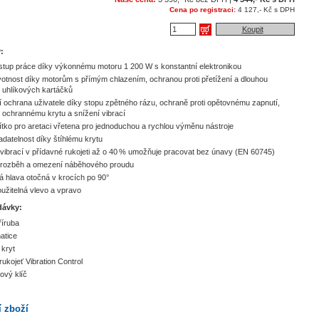
Cena po registraci:
4 127,- Kč s DPH
Koupit
:
stup práce díky výkonnému motoru 1 200 W s konstantní elektronikou
votnost díky motorům s přímým chlazením, ochranou proti přetížení a dlouhou
í uhlíkových kartáčků
 ochrana uživatele díky stopu zpětného rázu, ochraně proti opětovnému zapnutí,
ochrannému krytu a snížení vibrací
čítko pro aretaci vřetena pro jednoduchou a rychlou výměnu nástroje
adatelnost díky štíhlému krytu
 vibrací v přídavné rukojeti až o 40 % umožňuje pracovat bez únavy (EN 60745)
 rozběh a omezení náběhového proudu
 hlava otočná v krocích po 90°
oužitelná vlevo a vpravo
dávky:
říruba
atice
kryt
rukojeť Vibration Control
ový klíč
í zboží