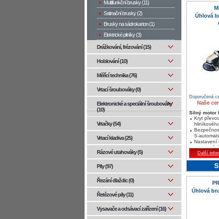
Multifunkční brusky (11)
M
Satinační brusky (2)
Úhlová b
Brusky na sádrokarton (1)
Elektrické pilníky (3)
Drážkování, frézování (15)
Hoblování (10)
Měřící technika (76)
Vrtací šroubováky (0)
Doporučená ce
Naše ce
Elektronické a speciální šroubováky
(10)
Silný motor
Kryt převo
Vrtačky (54)
hliníkového
Bezpečnos
S-automati
Vrtací kladiva (25)
Nastavení 
bez použití
Rázové utahováky (5)
Další info
S
Pily (97)
Řezání dlaždic (0)
P
Úhlová br
Řetězové pily (11)
Vysavače a odsávací zařízení (16)