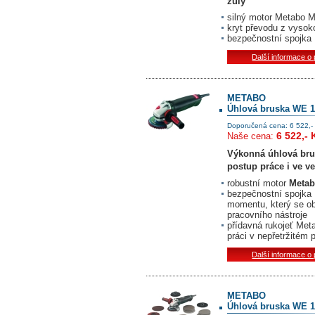
žuly
silný motor Metabo 
kryt převodu z vysoko
bezpečnostní spojka
Další informace o
METABO
Úhlová bruska WE 1
Doporučená cena: 6 522,-
6 522,- 
Naše cena:
Výkonná úhlová bru
postup práce i ve v
robustní motor
Meta
bezpečnostní spojka
momentu, který se obj
pracovního nástroje
přídavná rukojeť Met
práci v nepřetržitém 
Další informace o
METABO
Úhlová bruska WE 1