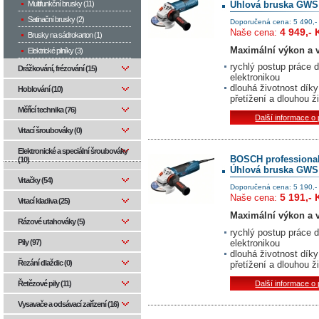
Úhlová bruska GWS 
Multifunkční brusky (11)
Satinační brusky (2)
Doporučená cena: 5 490,-
4 949,- 
Naše cena:
Brusky na sádrokarton (1)
Maximální výkon a v
Elektrické pilníky (3)
rychlý postup práce 
Drážkování, frézování (15)
elektronikou
dlouhá životnost dík
Hoblování (10)
přetížení a dlouhou ž
Měřící technika (76)
Další informace o
Vrtací šroubováky (0)
Elektronické a speciální šroubováky
BOSCH professiona
(10)
Úhlová bruska GWS 
Vrtačky (54)
Doporučená cena: 5 190,-
5 191,- 
Naše cena:
Vrtací kladiva (25)
Maximální výkon a v
Rázové utahováky (5)
rychlý postup práce 
elektronikou
Pily (97)
dlouhá životnost dík
Řezání dlaždic (0)
přetížení a dlouhou ž
Další informace o
Řetězové pily (11)
Vysavače a odsávací zařízení (16)