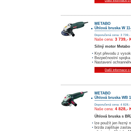
Další informace o
METABO
Úhlová bruska W 11
Doporučená cena: 3 739,-
3 739,- 
Naše cena:
Silný motor Metabo
Kryt převodu z vysoko
Bezpečnostní spojka
Nastavení ochranného
Další informace o
METABO
Úhlová bruska WB 1
Doporučená cena: 4 828,-
4 828,- 
Naše cena:
Úhlová bruska s
BR
lze použít jen řezný 
brzda zajištuje zasta