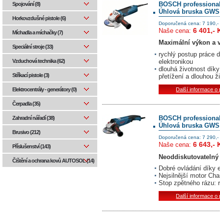
BOSCH professiona
Spojování (8)
Úhlová bruska GWS 
Horkovzdušné pistole (6)
Doporučená cena: 7 190,-
6 401,- 
Naše cena:
Míchadla a míchačky (7)
Maximální výkon a v
Speciální stroje (33)
rychlý postup práce 
Vzduchová technika (62)
elektronikou
dlouhá životnost dík
Stříkací pistole (3)
přetížení a dlouhou ž
Další informace o
Elektrocentrály - generátory (0)
Čerpadla (35)
BOSCH professiona
Zahradní nářadí (38)
Úhlová bruska GWS 
Brusivo (212)
Doporučená cena: 7 290,-
6 643,- 
Naše cena:
Příslušenství (143)
Neoddiskutovatelný
Čištění a ochrana kovů AUTOSOL (14)
Dobré ovládání díky 
Nejsilnější motor C
Stop zpětného rázu: 
Další informace o