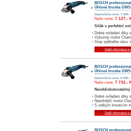
BOSCH professiona
Úhlová bruska GWS
Doporučená cena: 7 990,-
7 127,- 
Naše cena:
Silák s perfektní ov
Dobré ovládání díky 
Výkonný motor Champ
Stop zpětného rázu: 
Další informace o
BOSCH professiona
Úhlová bruska GWS 
Doporučená cena: 8 490,-
7 732,- 
Naše cena:
Neoddiskutovatelný
Dobré ovládání díky 
Nejsilnější motor Ch
S velkým krouticím 
Další informace o
BOSCH professiona