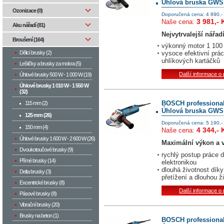
Úhlová bruska GWS 
Ozonizace (0)
Doporučená cena: 4 890,-
3 981,- 
Naše cena:
Aku nářadí (81)
Nejvytrvalejší nářadí
Broušení (164)
výkonný motor 1 100 
Dělicí brusky (2)
vysoce efektivní prác
uhlíkových kartáčků
Leštičky a brusky za mokra (5)
Další informace o
Úhlové brusky 500 W­ - 1 000 W (19)
Úhlové brusky 1 010 W - 1 550 W
(32)
BOSCH professiona
115 mm (2)
Úhlová bruska GWS 
125 mm (26)
Doporučená cena: 5 190,-
150 mm (4)
4 344,- 
Naše cena:
Úhlové brusky 1 600 W - 2 600 W (26)
Maximální výkon a v
Dvoukotoučové brusky (9)
rychlý postup práce 
Přímé brusky (14)
elektronikou
dlouhá životnost dík
Delta brusky (3)
přetížení a dlouhou ž
Excentrické brusky (8)
Další informace o
Pásové brusky (8)
Vibrační brusky (20)
Brusky na beton (1)
BOSCH professiona