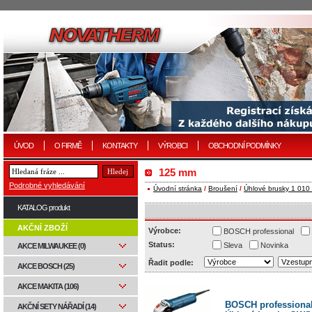
ÚVOD
O FIRMĚ
KONTAKTY
VÝROBCI
OBCHODNÍ PODMÍNKY
125 mm
Podrobné vyhledávání
Úvodní stránka
/
Broušení
/
Úhlové brusky 1 010
KATALOG produkt
AKČNÍ ZBOŽÍ
Výrobce:
BOSCH professional
Status:
Sleva
Novinka
AKCE MILWAUKEE (0)
Řadit podle:
AKCE BOSCH (25)
AKCE MAKITA (106)
BOSCH professiona
AKČNÍ SETY NÁŘADÍ (14)