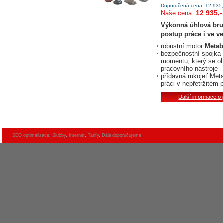
Doporučená cena: 12 935,
12 935,-
Naše cena:
Výkonná úhlová bru
postup práce i ve v
robustní motor
Meta
bezpečnostní spojka
momentu, který se obj
pracovního nástroje
přídavná rukojeť Met
práci v nepřetržitém 
Další informace o
SEO optimalizace
,
Služby
,
Internet
,
Tarify
,
Dále doporučujeme