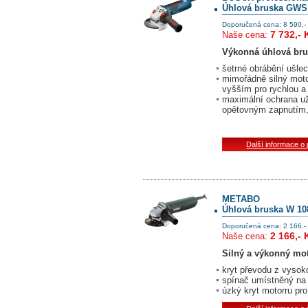
Úhlová bruska GWS
Doporučená cena: 8 590,-
7 732,- 
Naše cena:
Výkonná úhlová bru
šetrné obrábění ušle
mimořádně silný mot
vyšším pro rychlou a
maximální ochrana už
opětovným zapnutím,
Další informace o
METABO
Úhlová bruska W 10
Doporučená cena: 2 166,-
2 166,- 
Naše cena:
Silný a výkonný mo
kryt převodu z vysoko
spínač umístněný na 
úzký kryt motorru pro