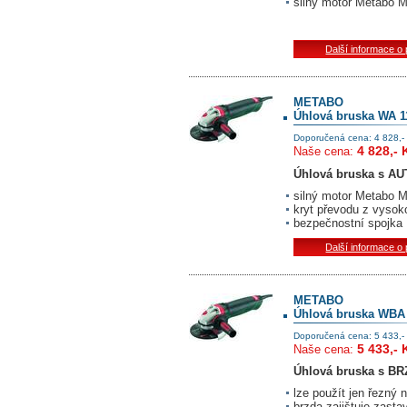
silný motor Metabo 
Další informace o
METABO
Úhlová bruska WA 1
Doporučená cena: 4 828,-
4 828,- 
Naše cena:
Úhlová bruska s
AU
silný motor Metabo 
kryt převodu z vysoko
bezpečnostní spojka
Další informace o
METABO
Úhlová bruska WBA 
Doporučená cena: 5 433,-
5 433,- 
Naše cena:
Úhlová bruska s
BR
lze použít jen řezný 
brzda zajištuje zasta