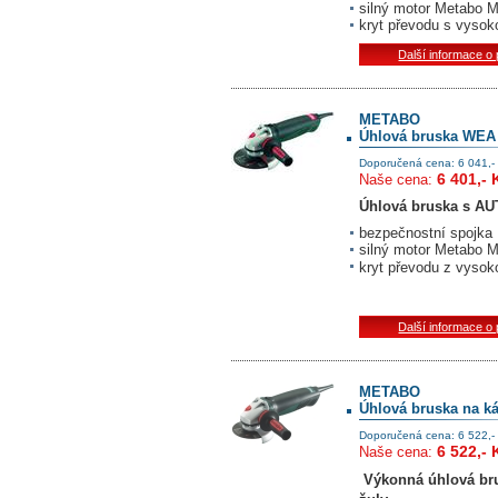
silný motor Metabo 
kryt převodu s vysoko
Další informace o
METABO
Úhlová bruska WEA 
Doporučená cena: 6 041,-
6 401,- 
Naše cena:
Úhlová bruska s
AUT
bezpečnostní spojka
silný motor Metabo 
kryt převodu z vysoko
Další informace o
METABO
Úhlová bruska na k
Doporučená cena: 6 522,-
6 522,- 
Naše cena:
Výkonná úhlová bru