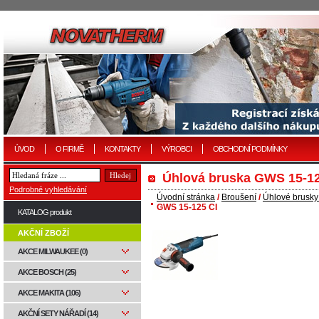
ÚVOD
O FIRMĚ
KONTAKTY
VÝROBCI
OBCHODNÍ PODMÍNKY
Úhlová bruska GWS 15-12
Podrobné vyhledávání
Úvodní stránka
/
Broušení
/
Úhlové brusky
GWS 15-125 CI
KATALOG produkt
AKČNÍ ZBOŽÍ
AKCE MILWAUKEE (0)
AKCE BOSCH (25)
AKCE MAKITA (106)
AKČNÍ SETY NÁŘADÍ (14)