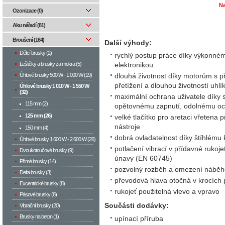
Na
Ozonizace (0)
Aku nářadí (81)
Broušení (164)
Další výhody:
Dělicí brusky (2)
rychlý postup práce díky výkonné
Leštičky a brusky za mokra (5)
elektronikou
Úhlové brusky 500 W­ - 1 000 W (19)
dlouhá životnost díky motorům s p
přetížení a dlouhou životností uhl
Úhlové brusky 1 010 W - 1 550 W
(32)
maximální ochrana uživatele díky 
115 mm (2)
opětovnému zapnutí, odolnému och
125 mm (26)
velké tlačítko pro aretaci vřetena
nástroje
150 mm (4)
dobrá ovladatelnost díky štíhlému 
Úhlové brusky 1 600 W - 2 600 W (26)
potlačení vibrací v přídavné rukoj
Dvoukotoučové brusky (9)
únavy (EN 60745)
Přímé brusky (14)
pozvolný rozběh a omezení nábě
Delta brusky (3)
převodová hlava otočná v krocích 
Excentrické brusky (8)
rukojeť použitelná vlevo a vpravo
Pásové brusky (8)
Součásti dodávky:
Vibrační brusky (20)
Brusky na beton (1)
upínací příruba