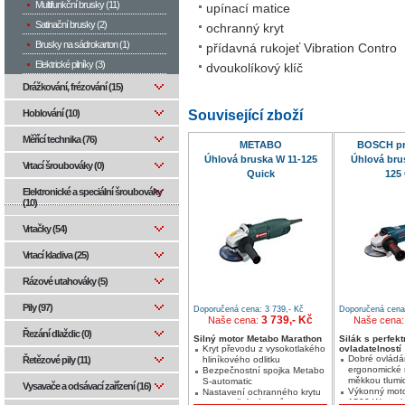
Multifunkční brusky (11)
upínací matice
Satinační brusky (2)
ochranný kryt
Brusky na sádrokarton (1)
přídavná rukojeť Vibration Contro
Elektrické pilníky (3)
dvoukolíkový klíč
Drážkování, frézování (15)
Související zboží
Hoblování (10)
Měřící technika (76)
METABO
BOSCH pr
Úhlová bruska W 11-125
Úhlová bru
Vrtací šroubováky (0)
Quick
125
Elektronické a speciální šroubováky
(10)
Vrtačky (54)
Vrtací kladiva (25)
Rázové utahováky (5)
Pily (97)
Doporučená cena: 3 739,- Kč
Doporučená cena:
3 739,- Kč
Naše cena:
Naše cena
Řezání dlaždic (0)
Silný motor Metabo Marathon
Silák s perfekt
Kryt převodu z vysokotlakého
ovladatelností
Dobré ovládá
Řetězové pily (11)
hliníkového odlitku
ergonomické r
Bezpečnostní spojka Metabo
měkkou tlumic
S-automatic
Vysavače a odsávací zařízení (16)
Výkonný mot
Nastavení ochranného krytu
1500 W s och
bez použití nástrojů