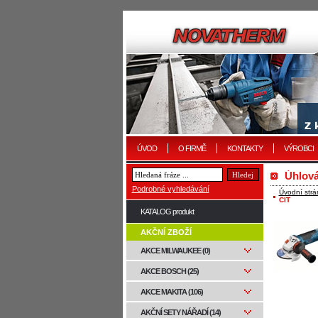
ÚVOD
O FIRMĚ
KONTAKTY
VÝROBCI
Úhlová
Podrobné vyhledávání
Úvodní strá
CIT
KATALOG produkt
AKČNÍ ZBOŽÍ
AKCE MILWAUKEE (0)
AKCE BOSCH (25)
AKCE MAKITA (106)
AKČNÍ SETY NÁŘADÍ (14)