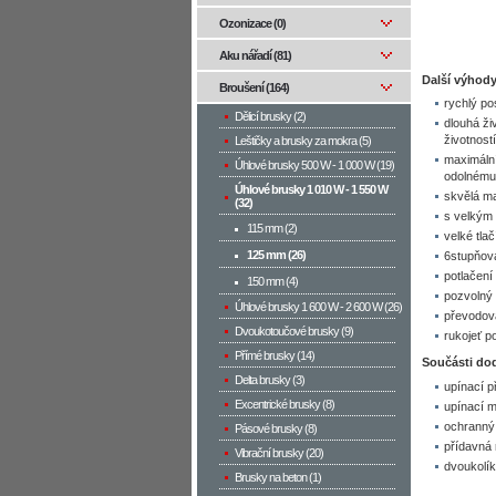
Ozonizace (0)
Aku nářadí (81)
Další výhody
Broušení (164)
rychlý po
Dělicí brusky (2)
dlouhá ži
životnost
Leštičky a brusky za mokra (5)
maximální
Úhlové brusky 500 W­ - 1 000 W (19)
odolnému 
Úhlové brusky 1 010 W - 1 550 W
skvělá ma
(32)
s velkým 
115 mm (2)
velké tla
125 mm (26)
6stupňová
potlačení
150 mm (4)
pozvolný
Úhlové brusky 1 600 W - 2 600 W (26)
převodová
Dvoukotoučové brusky (9)
rukojeť p
Přímé brusky (14)
Součásti do
Delta brusky (3)
upínací p
Excentrické brusky (8)
upínací m
ochranný 
Pásové brusky (8)
přídavná 
Vibrační brusky (20)
dvoukolík
Brusky na beton (1)