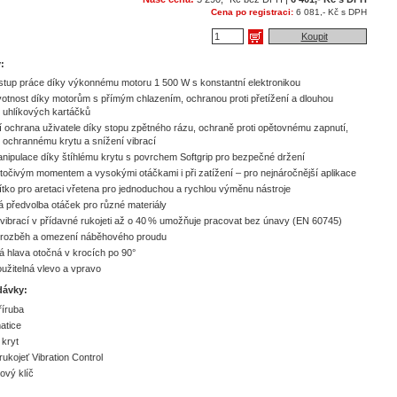
Cena po registraci:
6 081,- Kč s DPH
Koupit
:
stup práce díky výkonnému motoru 1 500 W s konstantní elektronikou
votnost díky motorům s přímým chlazením, ochranou proti přetížení a dlouhou
í uhlíkových kartáčků
 ochrana uživatele díky stopu zpětného rázu, ochraně proti opětovnému zapnutí,
ochrannému krytu a snížení vibrací
nipulace díky štíhlému krytu s povrchem Softgrip pro bezpečné držení
točivým momentem a vysokými otáčkami i při zatížení – pro nejnáročnější aplikace
čítko pro aretaci vřetena pro jednoduchou a rychlou výměnu nástroje
 předvolba otáček pro různé materiály
 vibrací v přídavné rukojeti až o 40 % umožňuje pracovat bez únavy (EN 60745)
 rozběh a omezení náběhového proudu
 hlava otočná v krocích po 90°
oužitelná vlevo a vpravo
dávky:
říruba
atice
kryt
rukojeť Vibration Control
ový klíč