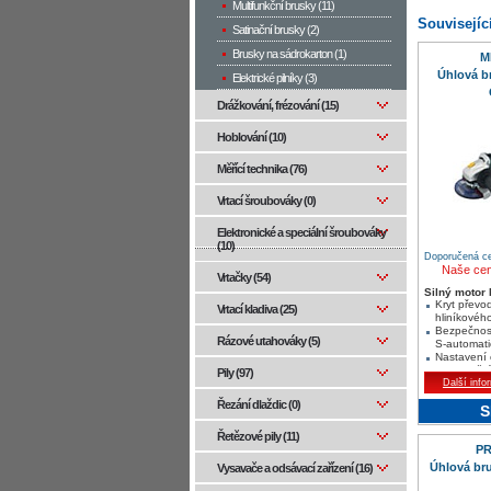
Multifunkční brusky (11)
Souvisejíc
Satinační brusky (2)
Brusky na sádrokarton (1)
M
Úhlová b
Elektrické pilníky (3)
Drážkování, frézování (15)
Hoblování (10)
Měřící technika (76)
Vrtací šroubováky (0)
Elektronické a speciální šroubováky
(10)
Doporučená ce
Naše ce
Vrtačky (54)
Silný motor
Kryt převo
Vrtací kladiva (25)
hliníkového
Bezpečnos
Rázové utahováky (5)
S-automati
Nastavení 
bez použití
Pily (97)
Další info
Řezání dlaždic (0)
S
Řetězové pily (11)
P
Úhlová br
Vysavače a odsávací zařízení (16)