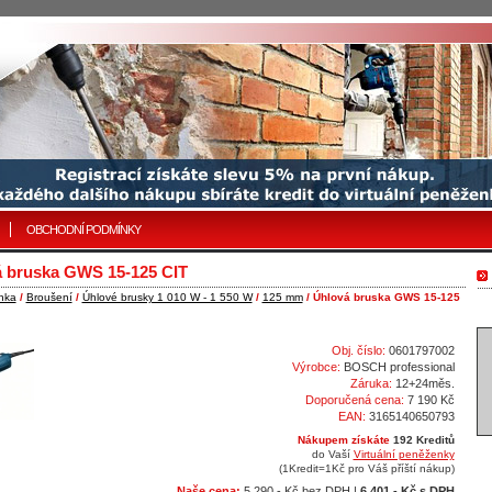
OBCHODNÍ PODMÍNKY
 bruska GWS 15-125 CIT
nka
/
Broušení
/
Úhlové brusky 1 010 W - 1 550 W
/
125 mm
/ Úhlová bruska GWS 15-125
Obj. číslo:
0601797002
Výrobce:
BOSCH professional
Záruka:
12+24měs.
Doporučená cena:
7 190 Kč
EAN:
3165140650793
Nákupem získáte
192 Kreditů
do Vaší
Virtuální peněženky
(1Kredit=1Kč pro Váš příští nákup)
Naše cena:
5 290,- Kč bez DPH |
6 401,- Kč s DPH