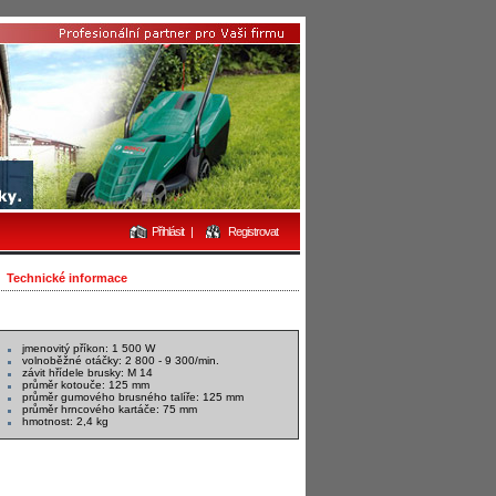
Přihlásit
|
Registrovat
Technické informace
jmenovitý příkon: 1 500 W
volnoběžné otáčky: 2 800 - 9 300/min.
závit hřídele brusky: M 14
průměr kotouče: 125 mm
průměr gumového brusného talíře: 125 mm
průměr hrncového kartáče: 75 mm
hmotnost: 2,4 kg