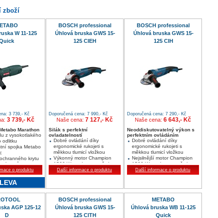
í zboží
ETABO
BOSCH professional
BOSCH professional
ruska W 11-125
Úhlová bruska GWS 15-
Úhlová bruska GWS 15-
Quick
125 CIEH
125 CIH
na: 3 739,- Kč
Doporučená cena: 7 990,- Kč
Doporučená cena: 7 290,- Kč
3 739,- Kč
7 127,- Kč
6 643,- Kč
na:
Naše cena:
Naše cena:
 Metabo Marathon
Silák s perfektní
Neoddiskutovatelný výkon s
du z vysokotlakého
ovladatelností
perfektním ovládáním
Dobré ovládání díky
Dobré ovládání díky
 odlitku
ergonomické rukojeti s
ergonomické rukojeti s
tní spojka Metabo
měkkou tlumicí vložkou
měkkou tlumicí vložkou
c
Výkonný motor Champion
Nejsilnější motor Champion
ochranného krytu
1500 W s ochranou před
1500 W s ochranou před
 nástrojů
opětovným zapnutím
opětovným zapnutím
rmace o produktu
Další informace o produktu
Další informace o produktu
Stop zpětného rázu:
Stop zpětného rázu:
LEVA
rozpozná-li zablokování,
rozpozná-li zablokování,
okamžitě vypne nářadí
okamžitě vypne nářadí
ROTOOL
BOSCH professional
METABO
uska AGP 125-12
Úhlová bruska GWS 15-
Úhlová bruska WB 11-125
D
125 CITH
Quick