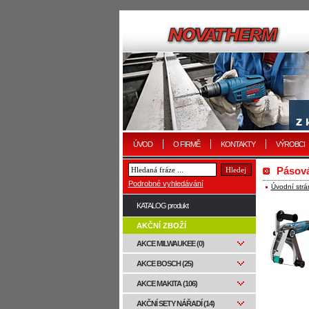
ÚVOD
O FIRMĚ
KONTAKTY
VÝROBCI
Pásová
Podrobné vyhledávání
Úvodní strá
KATALOG produkt
AKČNÍ ZBOŽÍ
AKCE MILWAUKEE (0)
AKCE BOSCH (25)
AKCE MAKITA (106)
AKČNÍ SETY NÁŘADÍ (14)