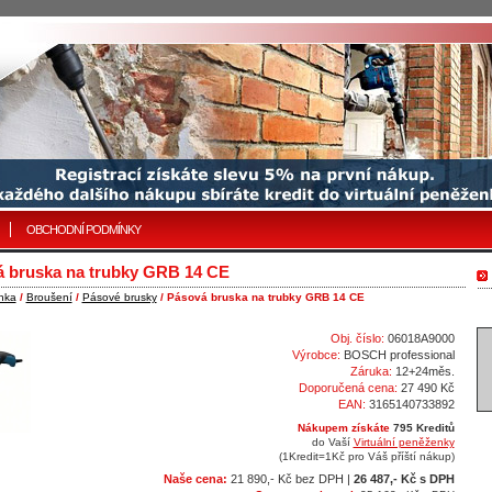
OBCHODNÍ PODMÍNKY
 bruska na trubky GRB 14 CE
nka
/
Broušení
/
Pásové brusky
/ Pásová bruska na trubky GRB 14 CE
Obj. číslo:
06018A9000
Výrobce:
BOSCH professional
Záruka:
12+24měs.
Doporučená cena:
27 490 Kč
EAN:
3165140733892
Nákupem získáte
795 Kreditů
do Vaší
Virtuální peněženky
(1Kredit=1Kč pro Váš příští nákup)
Naše cena:
21 890,- Kč bez DPH |
26 487,- Kč s DPH