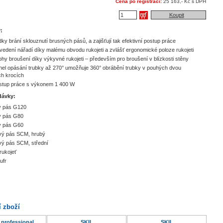
Cena po registraci:
25 163,- Kč s DPH
Koupit
:
dky brání sklouznutí brusných pásů, a zajišťují tak efektivní postup práce
 vedení nářadí díky malému obvodu rukojeti a zvlášť ergonomické poloze rukojeti
ohy broušení díky výkyvné rukojeti – především pro broušení v blízkosti stěny
el opásání trubky až 270° umožňuje 360° obrábění trubky v pouhých dvou
h krocích
ostup práce s výkonem 1 400 W
dávky:
ý pás G120
ý pás G80
ý pás G60
ový pás SCM, hrubý
vý pás SCM, střední
rukojeť
ufr
í zboží
professional
SKIL
SKIL