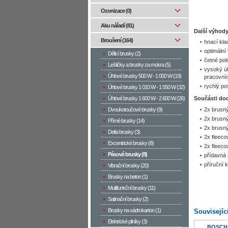
Ozonizace (0)
Aku nářadí (81)
Další výhody
Broušení (164)
hnací kla
optimální
Dělicí brusky (2)
četné pol
Leštičky a brusky za mokra (5)
vysoký úh
Úhlové brusky 500 W­ - 1 000 W (19)
pracovníc
rychlý p
Úhlové brusky 1 010 W - 1 550 W (32)
Úhlové brusky 1 600 W - 2 600 W (26)
Součásti do
Dvoukotoučové brusky (9)
2x brusn
2x brusn
Přímé brusky (14)
2x brusn
Delta brusky (3)
2x fleec
Excentrické brusky (8)
2x fleeco
Pásové brusky (8)
přídavná 
příruční k
Vibrační brusky (20)
Brusky na beton (1)
Multifunkční brusky (11)
Satinační brusky (2)
Brusky na sádrokarton (1)
Souvisejíc
Elektrické pilníky (3)
BOSCH 