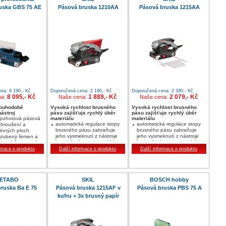
uska GBS 75 AE
Pásová bruska 1210AA
Pásová bruska 1215AA
na: 9 190,- Kč
Doporučená cena: 2 190,- Kč
Doporučená cena: 2 390,- Kč
8 095,- Kč
1 889,- Kč
2 079,- Kč
na:
Naše cena:
Naše cena:
louhodobě
Vysoká rychlost brusného
Vysoká rychlost brusného
ástroj
pásu zajišťuje rychlý úběr
pásu zajišťuje rychlý úběr
 pohotová pásová
materiálu
materiálu
automatická regulace stopy
automatická regulace stopy
 broušení a
brusného pásu zabraňuje
brusného pásu zabraňuje
vinných ploch
jeho vysmeknutí z nástroje
jeho vysmeknutí z nástroje
ozubený řemen a
kompaktní a ergonomický tvar
kompaktní a ergonomický tvar
ubená řemenová
zaručuje dokonalé uchopení
zaručuje dokonalé uchopení
sokou trvanlivost
rmace o produktu
Další informace o produktu
Další informace o produktu
nástroje při obouručním
nástroje při obouručním
odící válečky pro
ovládání
ovládání
ároky
integrované odsávání pilin
vyrovnávací brusný rám
a velký lapač prachu pro
„Equalizer“ lze snadno
čistší práci
namontovat; zabraňuje
ETABO
SKIL
BOSCH hobby
poškrábání obrobku a
ruska Ba E 75
Pásová bruska 1215AF v
Pásová bruska PBS 75 A
dokonale vyrovnává plochy
kufru + 3x brusný papír