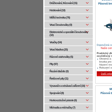
Drážkování, frézování (15)
Pásová br
Hoblování (10)
Měřící technika (76)
Vrtací šroubováky (0)
Elektronické a speciální šroubováky
(10)
Vrtačky (54)
Doporučená ce
Naše ce
Vrtací kladiva (25)
Praktický d
osvědčený n
Rázové utahováky (5)
Obratná a
bruska pro
Pily (97)
hlazení ro
Robustní 
kovová oz
Řezání dlaždic (0)
kola pro vy
Další info
Hliníkové v
Řetězové pily (11)
nejvyšší n
Vysavače a odsávací zařízení (16)
M
Pásová b
Spojování (8)
Horkovzdušné pistole (6)
Míchadla a míchačky (7)