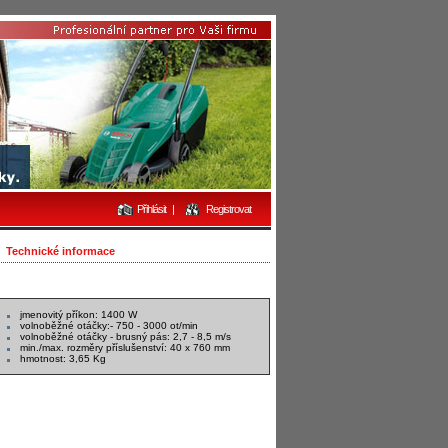
Přihlásit
|
Registrovat
Technické informace
jmenovitý příkon: 1400 W
volnoběžné otáčky:- 750 - 3000 ot/min
volnoběžné otáčky - brusný pás: 2,7 - 8,5 m/s
min./max. rozměry příslušenství: 40 x 760 mm
hmotnost: 3,65 Kg