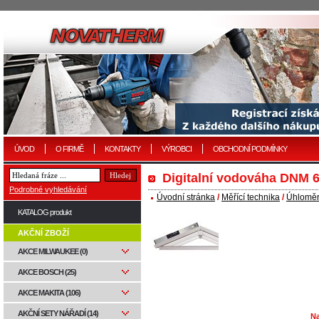
ÚVOD
O FIRMĚ
KONTAKTY
VÝROBCI
OBCHODNÍ PODMÍNKY
Digitalní vodováha DNM 6
Podrobné vyhledávání
Úvodní stránka
/
Měřící technika
/
Úhloměr
KATALOG produkt
AKČNÍ ZBOŽÍ
AKCE MILWAUKEE (0)
AKCE BOSCH (25)
AKCE MAKITA (106)
AKČNÍ SETY NÁŘADÍ (14)
Na