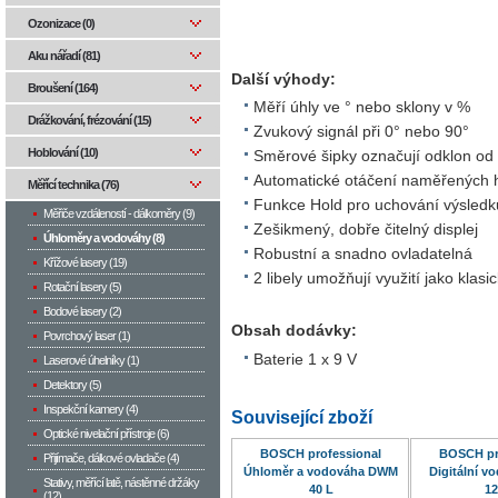
Ozonizace (0)
Aku nářadí (81)
Další výhody:
Broušení (164)
Měří úhly ve ° nebo sklony v %
Drážkování, frézování (15)
Zvukový signál při 0° nebo 90°
Hoblování (10)
Směrové šipky označují odklon od 
Automatické otáčení naměřených ho
Měřící technika (76)
Funkce Hold pro uchování výsledku 
Měřiče vzdáleností - dálkoměry (9)
Zešikmený, dobře čitelný displej
Úhloměry a vodováhy (8)
Robustní a snadno ovladatelná
Křížové lasery (19)
2 libely umožňují využití jako klas
Rotační lasery (5)
Bodové lasery (2)
Obsah dodávky:
Povrchový laser (1)
Baterie 1 x 9 V
Laserové úhelníky (1)
Detektory (5)
Inspekční kamery (4)
Související zboží
Optické nivelační přístroje (6)
BOSCH professional
BOSCH pr
Přijímače, dálkové ovladače (4)
Úhloměr a vodováha DWM
Digitální 
Stativy, měřící latě, nástěnné držáky
40 L
12
(12)