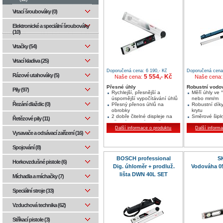
Vrtací šroubováky (0)
Elektronické a speciální šroubováky
(10)
Vrtačky (54)
Vrtací kladiva (25)
Doporučená cena: 6 190,- Kč
Doporučená cena:
Rázové utahováky (5)
5 554,- Kč
Naše cena:
Naše cena
Přesné úhly
Robustní vodo
Pily (97)
Rychlejší, přesnější a
Měří úhly ve 
úspornější vypočítávání úhlů
nebo mm/m
Řezání dlaždic (0)
Přesný přenos úhlů na
Robustní dík
obrobky
krytu
2 dobře čitelné displeje na
Směrové šipk
Řetězové pily (11)
přední a zadní straně
odklon od vo
Další informace o produktu
svislé roviny
Další inform
Vysavače a odsávací zařízení (16)
Spojování (8)
BOSCH professional
S
Horkovzdušné pistole (6)
Dig. úhloměr + prodluž.
Vodováha 0
lišta DWN 40L SET
Míchadla a míchačky (7)
Speciální stroje (33)
Vzduchová technika (62)
Stříkací pistole (3)