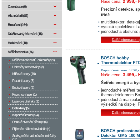
2 998,- 
Naše cena:
Ozonizace (0)
Precizní detekce, sp
třídě
Aku nářadí (81)
multidetektor: deteku
Broušení (164)
vysoká spolehlivost 
jednoduchá obsluha: 
Drážkování, frézování (15)
Další informace o
Hoblování (10)
Měřící technika (76)
BOSCH hobby
Měřiče vzdáleností - dálkoměry (9)
Thermodetektor PT
Úhloměry a vodováhy (8)
Doporučená cena: 3 890,-
Křížové lasery (19)
3 499,- 
Naše cena:
Rotační lasery (5)
Šetřete energii a by
Bodové lasery (2)
jednoduché měření te
thermodetektorem B
Povrchový laser (1)
jednoduchá manipulac
Laserové úhelníky (1)
výsledků na displeji
Detektory (5)
Další informace o
Inspekční kamery (4)
Optické nivelační přístroje (6)
Přijímače, dálkové ovladače (4)
BOSCH professiona
Detektor GMS 100 M
Stativy, měřící latě, nástěnné držáky
(12)