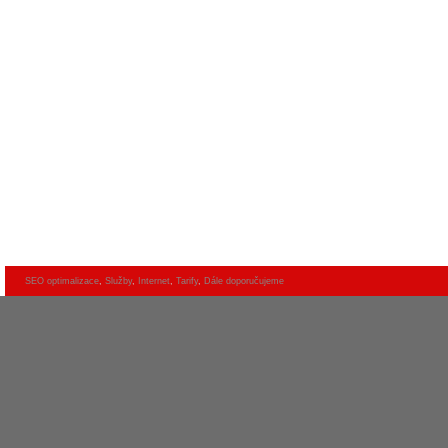
SEO optimalizace
,
Služby
,
Internet
,
Tarify
,
Dále doporučujeme