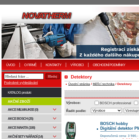
ÚVOD
O FIRMĚ
KONTAKTY
VÝROBCI
OBCHODNÍ PODMÍNKY
Detektory
Podrobné vyhledávání
Úvodní stránka
/
Měřící technika
/ Detektory
KATALOG produkt
AKČNÍ ZBOŽÍ
Výrobce:
BOSCH professional
AKCE MILWAUKEE (0)
Řadit podle:
AKCE BOSCH (25)
BOSCH hobby
AKCE MAKITA (106)
Digitální detektor 
Doporučená cena: 3 590,-
AKČNÍ SETY NÁŘADÍ (14)