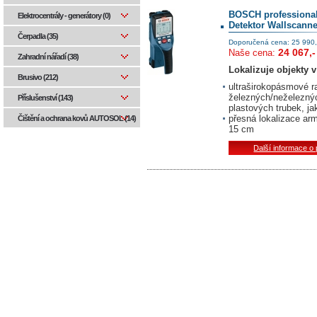
BOSCH professiona
Elektrocentrály - generátory (0)
Detektor Wallscanne
Čerpadla (35)
Doporučená cena: 25 990,
24 067,-
Naše cena:
Zahradní nářadí (38)
Lokalizuje objekty 
Brusivo (212)
ultraširokopásmové ra
železných/neželezný
Příslušenství (143)
plastových trubek, j
přesná lokalizace ar
Čištění a ochrana kovů AUTOSOL (14)
15 cm
Další informace o