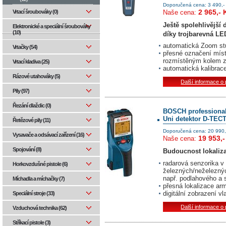
Doporučená cena: 3 490,-
2 965,- 
Naše cena:
Vrtací šroubováky (0)
Ještě spolehlivější
Elektronické a speciální šroubováky
(10)
díky trojbarevná L
automatická Zoom stu
Vrtačky (54)
přesné označení míst
rozmístěným kolem z
Vrtací kladiva (25)
automatická kalibrac
Rázové utahováky (5)
Další informace o
Pily (97)
Řezání dlaždic (0)
BOSCH professiona
Uni detektor D-TECT
Řetězové pily (11)
Doporučená cena: 20 990,
Vysavače a odsávací zařízení (16)
19 953,-
Naše cena:
Spojování (8)
Budoucnost lokaliza
radarová senzorika v 
Horkovzdušné pistole (6)
železných/neželeznýc
např. podlahového a 
Míchadla a míchačky (7)
přesná lokalizace ar
digitální zobrazení v
Speciální stroje (33)
Další informace o
Vzduchová technika (62)
Stříkací pistole (3)