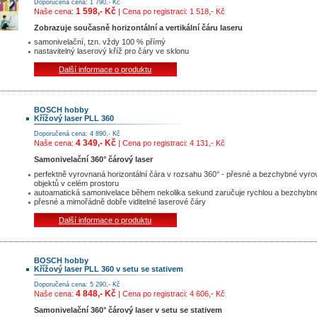
Doporučená cena: 1 790,- Kč
1 598,- Kč
Naše cena:
| Cena po registraci: 1 518,- Kč
Zobrazuje současně horizontální a vertikální čáru laseru
samonivelační, tzn. vždy 100 % přímý
nastavitelný laserový kříž pro čáry ve sklonu
Další informace o produktu
BOSCH hobby
Křížový laser PLL 360
Doporučená cena: 4 890,- Kč
4 349,- Kč
Naše cena:
| Cena po registraci: 4 131,- Kč
Samonivelační 360° čárový laser
perfektně vyrovnaná horizontální čára v rozsahu 360° - přesné a bezchybné vyro
objektů v celém prostoru
autoamatická samonivelace během nekolika sekund zaručuje rychlou a bezchybno
přesné a mimořádně dobře viditelné laserové čáry
Další informace o produktu
BOSCH hobby
Křížový laser PLL 360 v setu se stativem
Doporučená cena: 5 290,- Kč
4 848,- Kč
Naše cena:
| Cena po registraci: 4 606,- Kč
Samonivelační 360° čárový laser v setu se stativem