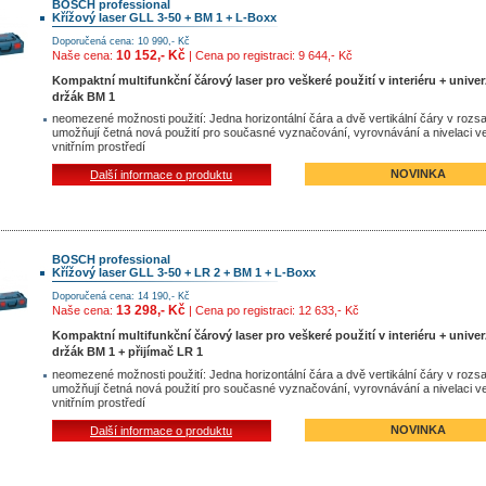
BOSCH professional
Křížový laser GLL 3-50 + BM 1 + L-Boxx
Doporučená cena: 10 990,- Kč
10 152,- Kč
Naše cena:
| Cena po registraci: 9 644,- Kč
Kompaktní multifunkční čárový laser pro veškeré použití v interiéru + univer
držák BM 1
neomezené možnosti použití: Jedna horizontální čára a dvě vertikální čáry v rozs
umožňují četná nová použití pro současné vyznačování, vyrovnávání a nivelaci v
vnitřním prostředí
NOVINKA
Další informace o produktu
BOSCH professional
Křížový laser GLL 3-50 + LR 2 + BM 1 + L-Boxx
Doporučená cena: 14 190,- Kč
13 298,- Kč
Naše cena:
| Cena po registraci: 12 633,- Kč
Kompaktní multifunkční čárový laser pro veškeré použití v interiéru + univer
držák BM 1 + přijímač LR 1
neomezené možnosti použití: Jedna horizontální čára a dvě vertikální čáry v rozs
umožňují četná nová použití pro současné vyznačování, vyrovnávání a nivelaci v
vnitřním prostředí
NOVINKA
Další informace o produktu