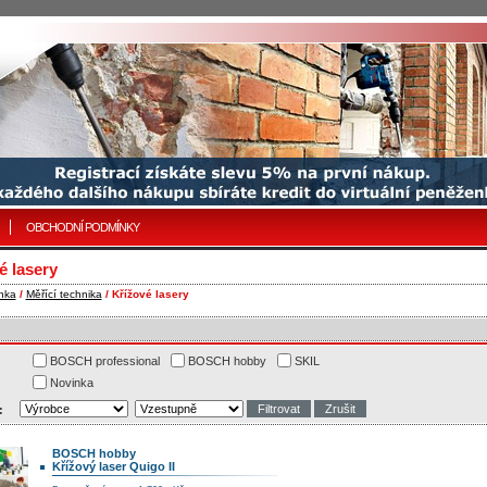
OBCHODNÍ PODMÍNKY
é lasery
nka
/
Měřící technika
/ Křížové lasery
BOSCH professional
BOSCH hobby
SKIL
Novinka
:
BOSCH hobby
Křížový laser Quigo II