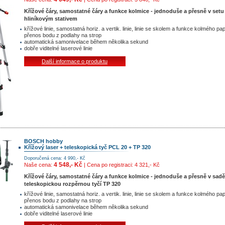
Křížové čáry, samostatné čáry a funkce kolmice - jednoduše a přesně v setu
hliníkovým stativem
křížové linie, samostatná horiz. a vertik. linie, linie se skolem a funkce kolmého pa
přenos bodu z podlahy na strop
automatická samonivelace během několika sekund
dobře viditelné laserové linie
Další informace o produktu
BOSCH hobby
Křížový laser + teleskopická tyč PCL 20 + TP 320
Doporučená cena: 4 990,- Kč
4 548,- Kč
Naše cena:
| Cena po registraci: 4 321,- Kč
Křížové čáry, samostatné čáry a funkce kolmice - jednoduše a přesně v sadě
teleskopickou rozpěrnou tyčí TP 320
křížové linie, samostatná horiz. a vertik. linie, linie se skolem a funkce kolmého pa
přenos bodu z podlahy na strop
automatická samonivelace během několika sekund
dobře viditelné laserové linie