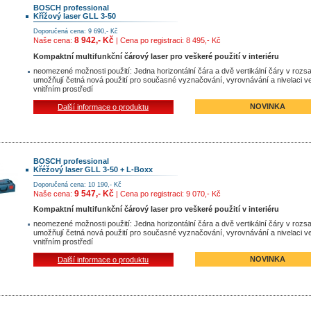
BOSCH professional
Křížový laser GLL 3-50
Doporučená cena: 9 690,- Kč
8 942,- Kč
Naše cena:
| Cena po registraci: 8 495,- Kč
Kompaktní multifunkční čárový laser pro veškeré použití v interiéru
neomezené možnosti použití: Jedna horizontální čára a dvě vertikální čáry v rozs
umožňují četná nová použití pro současné vyznačování, vyrovnávání a nivelaci v
vnitřním prostředí
NOVINKA
Další informace o produktu
BOSCH professional
Křéžový laser GLL 3-50 + L-Boxx
Doporučená cena: 10 190,- Kč
9 547,- Kč
Naše cena:
| Cena po registraci: 9 070,- Kč
Kompaktní multifunkční čárový laser pro veškeré použití v interiéru
neomezené možnosti použití: Jedna horizontální čára a dvě vertikální čáry v rozs
umožňují četná nová použití pro současné vyznačování, vyrovnávání a nivelaci v
vnitřním prostředí
NOVINKA
Další informace o produktu