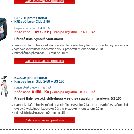
Další informace o produktu
BOSCH professional
Křížový laser GLL 2-50
Doporučená cena: 8 490,- Kč
7 853,- Kč
Naše cena:
| Cena po registraci: 7 460,- Kč
Přesné linie, vysoká viditelnost
samonivelační horizontální a vertikální kyvadlový laser pro rychlé vytyčení linií
vysoká viditelnost laserové čáry s pracovním dosahem 20 m
mimořádná přesnost ±3 mm na 10 m
Další informace o produktu
BOSCH professional
Křížový laser GLL 2-50 + BS 150
Doporučená cena: 9 190,- Kč
8 458,- Kč
Naše cena:
| Cena po registraci: 8 035,- Kč
Přesné linie, vysoká viditelnost v setu se stavebním stativem BS 150
samonivelační horizontální a vertikální kyvadlový laser pro rychlé vytyčení linií
vysoká viditelnost laserové čáry s pracovním dosahem 20 m
mimořádná přesnost ±3 mm na 10 m
Další informace o produktu