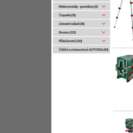
Elektrocentrály - generátory (0)
Čerpadla (35)
Zahradní nářadí (38)
Brusivo (212)
Příslušenství (143)
Čištění a ochrana kovů AUTOSOL (14)