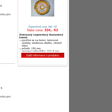
 s
prsku pro
Doporučená cena: 540,- Kč
334,- Kč
Naše cena:
Sintrovaný segmentový diamantový
kotouč
používá se na beton, betonové
výrobky, zámkovou dlažbu, cihelné
zdivo
průměr: 150 mm
segment výška/šířka: 10/1,9 mm
Další informace o produktu
 s
prsku pro