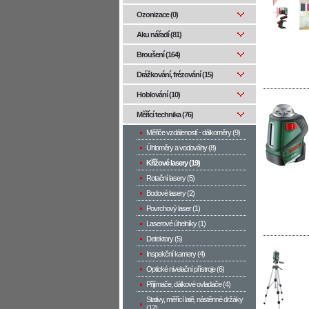
Ozonizace (0)
Aku nářadí (81)
Broušení (164)
Drážkování, frézování (15)
Hoblování (10)
Měřící technika (76)
Měřiče vzdáleností - dálkoměry (9)
Úhloměry a vodováhy (8)
Křížové lasery (19)
Rotační lasery (5)
Bodové lasery (2)
Povrchový laser (1)
Laserové úhelníky (1)
Detektory (5)
Inspekční kamery (4)
Optické nivelační přístroje (6)
Přijímače, dálkové ovladače (4)
Stativy, měřící latě, nástěnné držáky
(12)