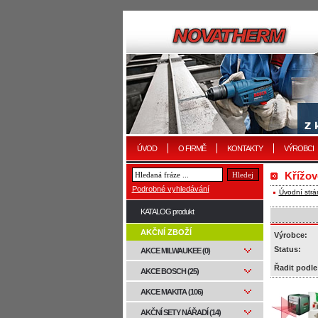
ÚVOD
O FIRMĚ
KONTAKTY
VÝROBCI
Křížov
Podrobné vyhledávání
Úvodní strá
KATALOG produkt
AKČNÍ ZBOŽÍ
Výrobce:
Status:
AKCE MILWAUKEE (0)
Řadit podle
AKCE BOSCH (25)
AKCE MAKITA (106)
AKČNÍ SETY NÁŘADÍ (14)