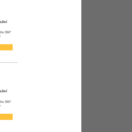
zální
ahu 360°
e
zální
ahu 360°
e