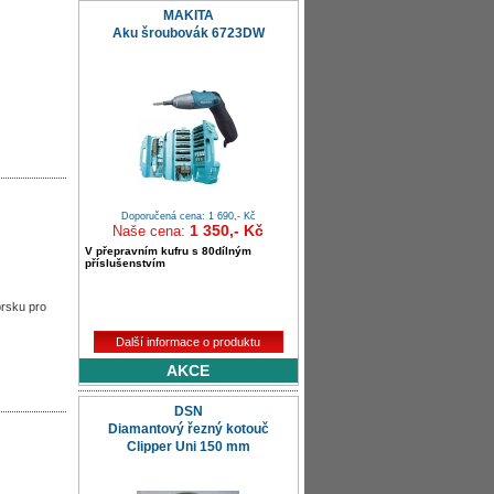
MAKITA
Aku šroubovák 6723DW
Doporučená cena: 1 690,- Kč
1 350,- Kč
Naše cena:
V přepravním kufru s 80dílným
příslušenstvím
prsku pro
Další informace o produktu
AKCE
DSN
Diamantový řezný kotouč
Clipper Uni 150 mm