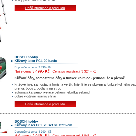
velký prac. rozsah až 10 m
Další informace o produktu
BOSCH hobby
Křížový laser PCL 20 basic
Doporučená cena: 3 790,- Kč
3 499,- Kč
Naše cena:
| Cena po registraci: 3 324,- Kč
Křížové čáry, samostatné čáry a funkce kolmice - jednoduše a přesně
křížové linie, samostatná horiz. a vertik. linie, linie se skolem a funkce kolmého pa
přenos bodu z podlahy na strop
automatická samonivelace během několika sekund
dobře viditelné laserové linie
Další informace o produktu
BOSCH hobby
Křížový laser PCL 20 set se stativem
Doporučená cena: 4 390,- Kč
4 049,- Kč
Naše cena:
| Cena po registraci: 3 846,- Kč