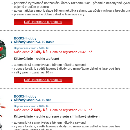
perfektně vyrovnaná horizontální čára v rozsahu 360° - přesné a bezchybné vyro
objektů v celém prostoru
autoamatická samonivelace během nekolika sekund zaručuje rychlou a bezchybno
přesné a mimořádně dobře viditelné laserové čáry
Další informace o produktu
BOSCH hobby
Křížový laser PCL 10 basic
Doporučená cena: 2 590,- Kč
2 149,- Kč
Naše cena:
| Cena po registraci: 2 042,- Kč
Křížová linie - rychle a přesně
automatická samonivelace během několika sekund
vysoce kvalitní, světlé laserové diody pro mimořádně viditelné laserové linie
velký prac. rozsah až 10 m
Další informace o produktu
BOSCH hobby
Křížový laser PCL 10 set
Doporučená cena: 2 890,- Kč
2 649,- Kč
Naše cena:
| Cena po registraci: 2 516,- Kč
Křížová linie - rychle a přesně v setu s hliníkový stativem
automatická samonivelace během několika sekund
vysoce kvalitní, světlé laserové diody pro mimořádně viditelné laserové linie