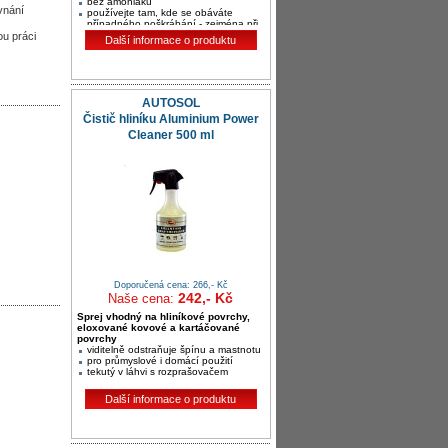
bez amoniaku
vnání
používejte tam, kde se obáváte
případného poškrábání - zejména při
strojním leštění při vysoké teplotě
u práci
Další informace o produktu
AUTOSOL
Čistič hliníku Aluminium Power
Cleaner 500 ml
Doporučená cena: 266,- Kč
242,- Kč
Naše cena:
Sprej vhodný na hliníkové povrchy,
eloxované kovové a kartáčované
povrchy
viditelně odstraňuje špínu a mastnotu
pro průmyslové i domácí použití
tekutý v láhvi s rozprašovačem
Další informace o produktu