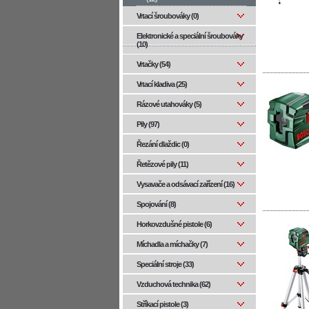
Vrtací šroubováky (0)
Elektronické a speciální šroubováky
(10)
Vrtačky (54)
Vrtací kladiva (25)
Rázové utahováky (5)
Pily (97)
Řezání dlaždic (0)
Řetězové pily (11)
Vysavače a odsávací zařízení (16)
Spojování (8)
Horkovzdušné pistole (6)
Míchadla a míchačky (7)
Speciální stroje (33)
Vzduchová technika (62)
Stříkací pistole (3)