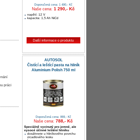
Doporučená cena: 1 490,- Kč
1 290,- Kč
Naše cena:
napětí: 12 V
kapacita: 1,5 Ah NiCd
Další informace o produktu
AUTOSOL
Čistící a leštící pasta na hliník
Aluminium Polish 750 ml
vnání
u práci
Doporučená cena: 869,- Kč
788,- Kč
Naše cena:
Speciálně vyvinutý pro jemné, ale
vysocé účinné leštění hliníku
dosáhnete u hliníkového povrchu
zrcadlového lesku