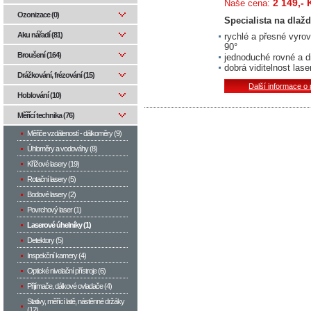
2 149,- 
Naše cena:
Ozonizace (0)
Specialista na dlažd
Aku nářadí (81)
rychlé a přesné vyro
90°
Broušení (164)
jednoduché rovné a di
dobrá viditelnost las
Drážkování, frézování (15)
Další informace o
Hoblování (10)
Měřící technika (76)
Měřiče vzdáleností - dálkoměry (9)
Úhloměry a vodováhy (8)
Křížové lasery (19)
Rotační lasery (5)
Bodové lasery (2)
Povrchový laser (1)
Laserové úhelníky (1)
Detektory (5)
Inspekční kamery (4)
Optické nivelační přístroje (6)
Přijímače, dálkové ovladače (4)
Stativy, měřící latě, nástěnné držáky
(12)