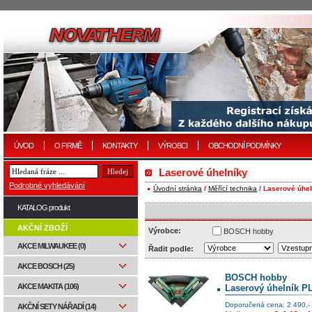
ÚVOD
O FIRMĚ
KONTAKTY
VÝROBCI
OBCHODNÍ PODMÍNKY
Laserové úhelníky
Podrobné vyhledávání
Úvodní stránka
/
Měřící technika
/ Laserové úhel
KATALOG produkt
AKČNÍ ZBOŽÍ
Výrobce:
BOSCH hobby
AKCE MILWAUKEE (0)
Řadit podle:
AKCE BOSCH (25)
BOSCH hobby
AKCE MAKITA (106)
Laserový úhelník P
Doporučená cena: 2 490,-
AKČNÍ SETY NÁŘADÍ (14)