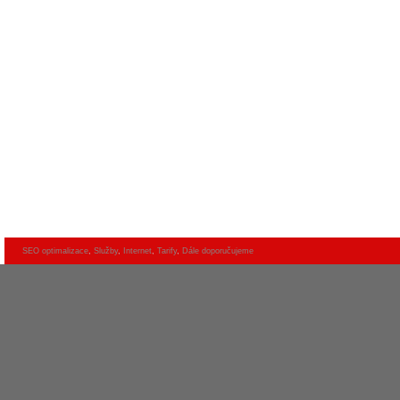
SEO optimalizace
,
Služby
,
Internet
,
Tarify
,
Dále doporučujeme