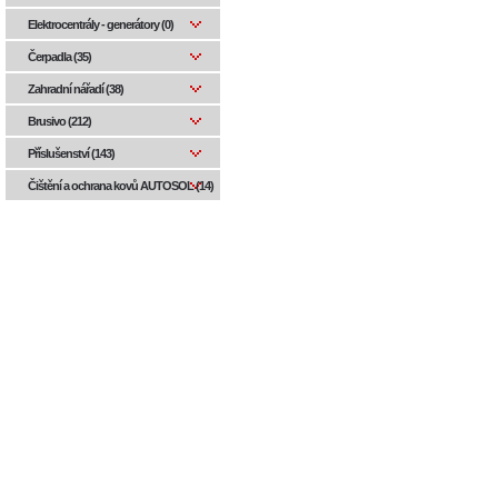
Elektrocentrály - generátory (0)
Čerpadla (35)
Zahradní nářadí (38)
Brusivo (212)
Příslušenství (143)
Čištění a ochrana kovů AUTOSOL (14)