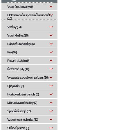
Vrtací šroubováky (0)
Elektronické a speciální šroubováky
(10)
Vrtačky (54)
Vrtací kladiva (25)
Rázové utahováky (5)
Pily (97)
Řezání dlaždic (0)
Řetězové pily (11)
Vysavače a odsávací zařízení (16)
Spojování (8)
Horkovzdušné pistole (6)
Míchadla a míchačky (7)
Speciální stroje (33)
Vzduchová technika (62)
Stříkací pistole (3)