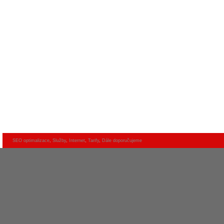
SEO optimalizace
,
Služby
,
Internet
,
Tarify
,
Dále doporučujeme