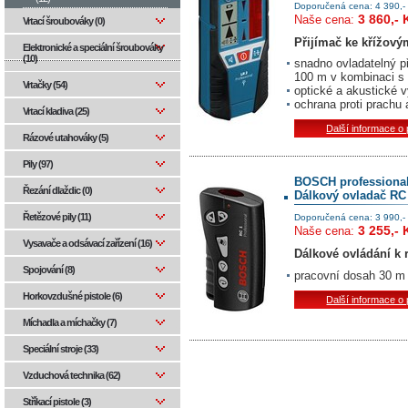
Doporučená cena: 4 390,-
3 860,- 
Naše cena:
Vrtací šroubováky (0)
Přijímač ke křížovým
Elektronické a speciální šroubováky
(10)
snadno ovladatelný př
100 m v kombinaci s
Vrtačky (54)
optické a akustické 
ochrana proti prachu a
Vrtací kladiva (25)
Další informace o
Rázové utahováky (5)
Pily (97)
BOSCH professiona
Řezání dlaždic (0)
Dálkový ovladač RC
Řetězové pily (11)
Doporučená cena: 3 990,-
3 255,- 
Naše cena:
Vysavače a odsávací zařízení (16)
Dálkové ovládání k
Spojování (8)
pracovní dosah 30 m
Horkovzdušné pistole (6)
Další informace o
Míchadla a míchačky (7)
Speciální stroje (33)
Vzduchová technika (62)
Stříkací pistole (3)