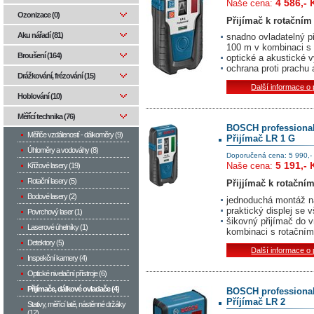
4 586,- 
Naše cena:
Ozonizace (0)
Přijímač k rotačním 
Aku nářadí (81)
snadno ovladatelný př
100 m v kombinaci s
Broušení (164)
optické a akustické 
ochrana proti prachu a
Drážkování, frézování (15)
Další informace o
Hoblování (10)
Měřící technika (76)
BOSCH professiona
Měřiče vzdáleností - dálkoměry (9)
Přijímač LR 1 G
Úhloměry a vodováhy (8)
Doporučená cena: 5 990,-
5 191,- 
Naše cena:
Křížové lasery (19)
Rotační lasery (5)
Přijjímač k rotačn
Bodové lasery (2)
jednoduchá montáž na
praktický displej se
Povrchový laser (1)
šikovný přijímač do 
Laserové úhelníky (1)
kombinaci s rotační
Detektory (5)
Další informace o
Inspekční kamery (4)
Optické nivelační přístroje (6)
Přijímače, dálkové ovladače (4)
BOSCH professiona
Příjímač LR 2
Stativy, měřící latě, nástěnné držáky
(12)