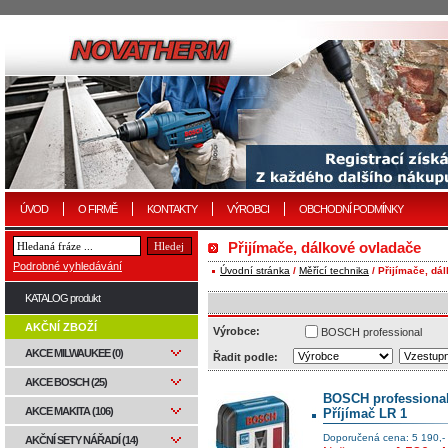
ÚVOD
O FIRMĚ
KONTAKTY
VÝROBCI
OBCHODNÍ PODMÍNKY
Přijímače, dálkové ovladače
Podrobné vyhledávání
Úvodní stránka
/
Měřící technika
/ Přijímače, dá
KATALOG produkt
AKČNÍ ZBOŽÍ
Výrobce:
BOSCH professional
AKCE MILWAUKEE (0)
Řadit podle:
AKCE BOSCH (25)
BOSCH professiona
AKCE MAKITA (106)
Příjímač LR 1
Doporučená cena: 5 190,-
AKČNÍ SETY NÁŘADÍ (14)