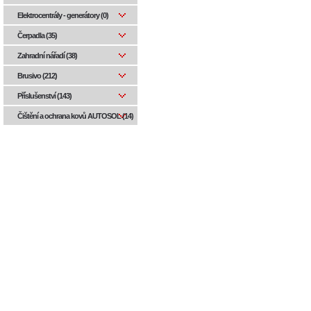
Elektrocentrály - generátory (0)
Čerpadla (35)
Zahradní nářadí (38)
Brusivo (212)
Příslušenství (143)
Čištění a ochrana kovů AUTOSOL (14)