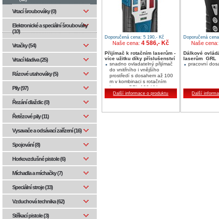
Vrtací šroubováky (0)
Elektronické a speciální šroubováky
(10)
Doporučená cena: 5 190,- Kč
Doporučená cena:
4 586,- Kč
Naše cena:
Naše cena
Vrtačky (54)
Přijímač k rotačním laserům -
Dálkové ovládá
více užitku díky příslušenství
laserům GRL
Vrtací kladiva (25)
snadno ovladatelný přijímač
pracovní dos
do vnitřního i vnějšího
Rázové utahováky (5)
prostředí s dosahem až 100
m v kombinaci s rotačním
laserem GRL 100 HV
Pily (97)
optické a akustické
Další informace o produktu
Další inform
vyrovnávání roviny
Řezání dlaždic (0)
laserového paprsku
ochrana proti prachu a
Řetězové pily (11)
stříkající vodě (IP 54)
Vysavače a odsávací zařízení (16)
Spojování (8)
Horkovzdušné pistole (6)
Míchadla a míchačky (7)
Speciální stroje (33)
Vzduchová technika (62)
Stříkací pistole (3)