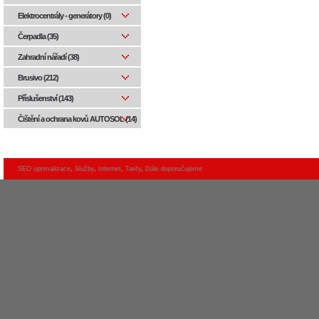
Elektrocentrály - generátory (0)
Čerpadla (35)
Zahradní nářadí (38)
Brusivo (212)
Příslušenství (143)
Čištění a ochrana kovů AUTOSOL (14)
SEO optimalizace
,
Služby
,
Internet
,
Tarify
,
Dále doporučujeme