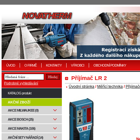
ÚVOD
O FIRMĚ
KONTAKTY
VÝROBCI
OBCHODNÍ PODMÍNKY
Příjímač LR 2
Podrobné vyhledávání
Úvodní stránka
/
Měřící technika
/
Přijímač
KATALOG produkt
AKČNÍ ZBOŽÍ
AKCE MILWAUKEE (0)
AKCE BOSCH (25)
AKCE MAKITA (106)
AKČNÍ SETY NÁŘADÍ (14)
Na