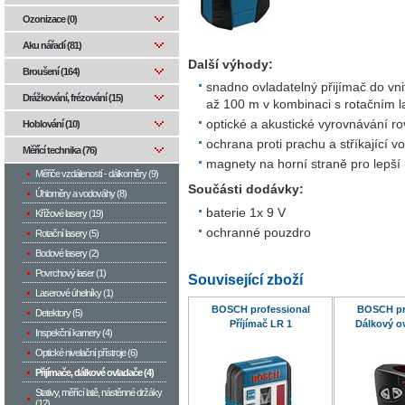
Ozonizace (0)
Aku nářadí (81)
Další výhody:
Broušení (164)
snadno ovladatelný přijímač do vni
Drážkování, frézování (15)
až 100 m v kombinaci s rotačním
optické a akustické vyrovnávání r
Hoblování (10)
ochrana proti prachu a stříkající v
Měřící technika (76)
magnety na horní straně pro lepší
Měřiče vzdáleností - dálkoměry (9)
Součásti dodávky:
Úhloměry a vodováhy (8)
baterie 1x 9 V
Křížové lasery (19)
ochranné pouzdro
Rotační lasery (5)
Bodové lasery (2)
Povrchový laser (1)
Související zboží
Laserové úhelníky (1)
BOSCH professional
BOSCH pr
Detektory (5)
Příjímač LR 1
Dálkový o
Inspekční kamery (4)
Optické nivelační přístroje (6)
Přijímače, dálkové ovladače (4)
Stativy, měřící latě, nástěnné držáky
(12)