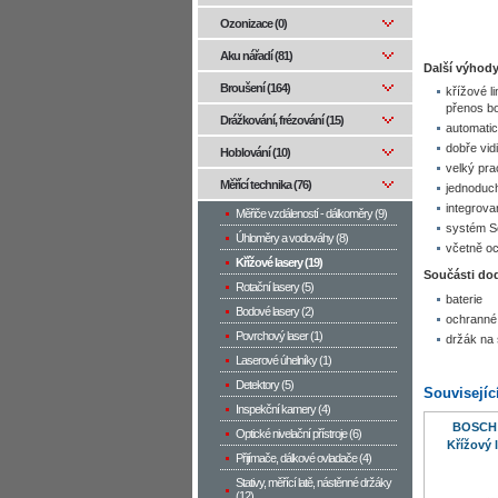
Ozonizace (0)
Aku nářadí (81)
Další výhody
Broušení (164)
křížové li
přenos bo
Drážkování, frézování (15)
automati
dobře vidi
Hoblování (10)
velký pra
Měřící technika (76)
jednoduché
integrova
Měřiče vzdáleností - dálkoměry (9)
systém So
Úhloměry a vodováhy (8)
včetně oc
Křížové lasery (19)
Součásti do
Rotační lasery (5)
baterie
Bodové lasery (2)
ochranné
Povrchový laser (1)
držák na 
Laserové úhelníky (1)
Detektory (5)
Souvisejíc
Inspekční kamery (4)
BOSCH 
Optické nivelační přístroje (6)
Křížový 
Přijímače, dálkové ovladače (4)
Stativy, měřící latě, nástěnné držáky
(12)