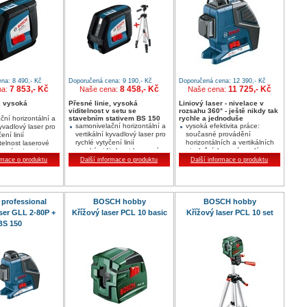
na: 8 490,- Kč
Doporučená cena: 9 190,- Kč
Doporučená cena: 12 390,- Kč
7 853,- Kč
8 458,- Kč
11 725,- Kč
na:
Naše cena:
Naše cena:
, vysoká
Přesné linie, vysoká
Liniový laser - nivelace v
viditelnost v setu se
rozsahu 360° - ještě nikdy tak
ční horizontální a
stavebním stativem BS 150
rychle a jednoduše
samonivelační horizontální a
vysoká efektivita práce:
kyvadlový laser pro
vertikální kyvadlový laser pro
současné provádění
ení linií
rychlé vytyčení linií
horizontálních a vertikálních
telnost laserové
vysoká viditelnost laserové
nivelačních prací v celém
acovním dosahem
čáry s pracovním dosahem
prostoru s jediným přístrojem
rmace o produktu
Další informace o produktu
Další informace o produktu
20 m
velký pracovní dosah: přesná
 přesnost ±3 mm
mimořádná přesnost ±3 mm
práce v průměru až 80 m
na 10 m
pomoci přijímače LR 2
jednoduchá manipulace:
samonivelace až 4° během 4
professional
BOSCH hobby
BOSCH hobby
sekund, kompaktní
ser GLL 2-80P +
Křížový laser PCL 10 basic
Křížový laser PCL 10 set
konstrukce
BS 150