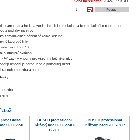
Cena po registraci:
3 324,- Kč s DPH
Koupit
:
nie, samostatná horiz. a vertik. linie, linie se skolem a funkce kolmého paprsku pro
du z podlahy na strop
cká samonivelace během několika sekund
telné laserové linie
covní rozsah až 10 m
 a intuitivní ovládání
ný ¼" závit – vhodný pro všechny běžné stativy
ftgrip umožňuje nářadí lépe a pohodlněji držet
hranného pouzdra a baterií
dávky:
 pouzdro
stěnu
í zboží
professional
BOSCH professional
BOSCH professional
laser GLL 2-50
Křížový laser GLL 2-50 +
Křížový laser GLL 2-80P
BS 150