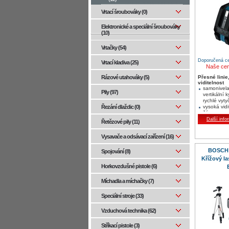
Vrtací šroubováky (0)
Elektronické a speciální šroubováky
(10)
Vrtačky (54)
Doporučená ce
Vrtací kladiva (25)
Naše ce
Rázové utahováky (5)
Přesné linie
viditelnost
samonivela
Pily (97)
vertikální 
rychlé vytyč
Řezání dlaždic (0)
vysoká vidi
čáry s pr
20 m
Další info
Řetězové pily (11)
mimořádná
na 10 m
Vysavače a odsávací zařízení (16)
BOSCH 
Spojování (8)
Křížový la
Horkovzdušné pistole (6)
Míchadla a míchačky (7)
Speciální stroje (33)
Vzduchová technika (62)
Stříkací pistole (3)