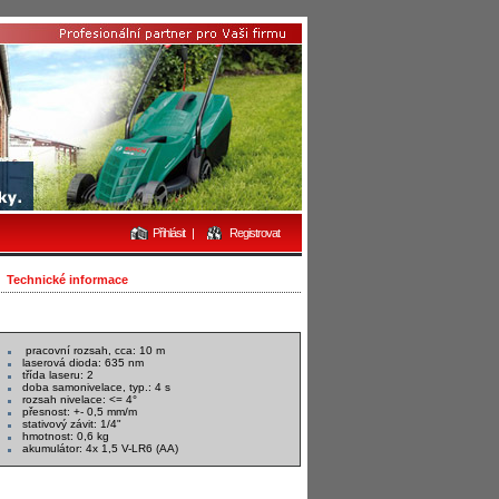
Přihlásit
|
Registrovat
Technické informace
pracovní rozsah, cca: 10 m
laserová dioda: 635 nm
třída laseru: 2
doba samonivelace, typ.: 4 s
rozsah nivelace: <= 4°
přesnost: +- 0,5 mm/m
stativový závit: 1/4"
hmotnost: 0,6 kg
akumulátor: 4x 1,5 V-LR6 (AA)