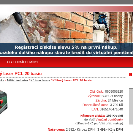
OBCHODNÍ PODMÍNKY
ý laser PCL 20 basic
nka
/
Měřící technika
/
Křížové lasery
/ Křížový laser PCL 20 basic
Obj. číslo:
0603008220
Výrobce:
BOSCH hobby
Záruka:
24 Měsíců
Doporučená cena:
3 790 Kč
EAN:
3165140471640
Nákupem získáte
105 Kreditů
do Vaší
Virtuální peněženky
(1Kredit=1Kč pro Váš příští nákup)
Naše cena:
2 892,- Kč bez DPH |
3 499,- Kč s DPH