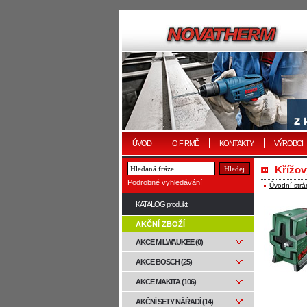
ÚVOD
O FIRMĚ
KONTAKTY
VÝROBCI
Křížov
Podrobné vyhledávání
Úvodní strá
KATALOG produkt
AKČNÍ ZBOŽÍ
AKCE MILWAUKEE (0)
AKCE BOSCH (25)
AKCE MAKITA (106)
AKČNÍ SETY NÁŘADÍ (14)