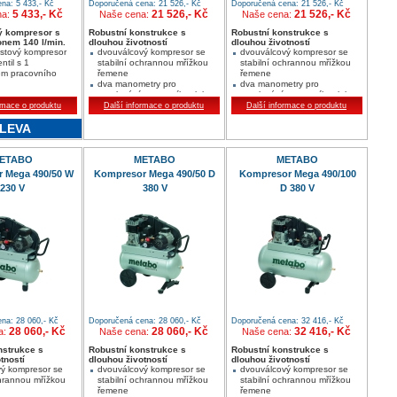
na: 5 433,- Kč
Doporučená cena: 21 526,- Kč
Doporučená cena: 21 526,- Kč
5 433,- Kč
21 526,- Kč
21 526,- Kč
na:
Naše cena:
Naše cena:
ý kompresor s
Robustní konstrukce s
Robustní konstrukce s
onem 140 l/min.
dlouhou životností
dlouhou životností
ístový kompresor
dvouválcový kompresor se
dvouválcový kompresor se
ntil s 1
stabilní ochrannou mřížkou
stabilní ochrannou mřížkou
m pracovního
řemene
řemene
dva manometry pro
dva manometry pro
anometr s
regulování pracovního tlaku a
regulování pracovního tlaku a
 tlaku v nádobě
tlaku v nádobě
tlaku v nádobě
rmace o produktu
Další informace o produktu
Další informace o produktu
tepelná ochrana motoru
tepelná ochrana motoru
LEVA
značkové rychlospojky
značkové rychlospojky
ETABO
METABO
METABO
 Mega 490/50 W
Kompresor Mega 490/50 D
Kompresor Mega 490/100
230 V
380 V
D 380 V
na: 28 060,- Kč
Doporučená cena: 28 060,- Kč
Doporučená cena: 32 416,- Kč
28 060,- Kč
28 060,- Kč
32 416,- Kč
a:
Naše cena:
Naše cena:
nstrukce s
Robustní konstrukce s
Robustní konstrukce s
tností
dlouhou životností
dlouhou životností
ý kompresor se
dvouválcový kompresor se
dvouválcový kompresor se
chrannou mřížkou
stabilní ochrannou mřížkou
stabilní ochrannou mřížkou
řemene
řemene