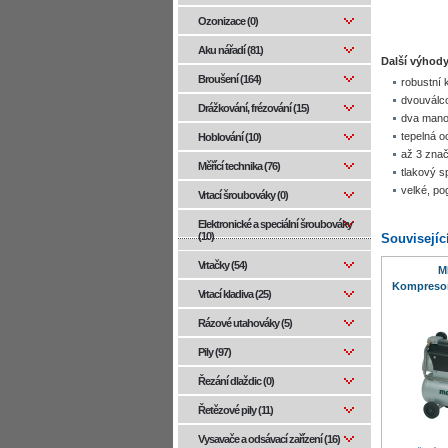
Ozonizace (0)
Aku nářadí (81)
Další výhody
Broušení (164)
robustní 
dvouválc
Drážkování, frézování (15)
dva manom
tepelná o
Hoblování (10)
až 3 znač
Měřící technika (76)
tlakový s
velké, po
Vrtací šroubováky (0)
Elektronické a speciální šroubováky
(10)
Souvisejíc
Vrtačky (54)
M
Kompresor 
Vrtací kladiva (25)
Rázové utahováky (5)
Pily (97)
Řezání dlaždic (0)
Řetězové pily (11)
Vysavače a odsávací zařízení (16)