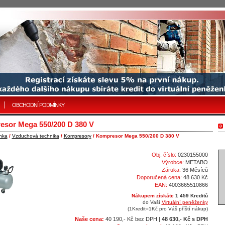
OBCHODNÍ PODMÍNKY
sor Mega 550/200 D 380 V
nka
/
Vzduchová technika
/
Kompresory
/ Kompresor Mega 550/200 D 380 V
Obj. číslo:
0230155000
Výrobce:
METABO
Záruka:
36 Měsíců
Doporučená cena:
48 630 Kč
EAN:
4003665510866
Nákupem získáte
1 459 Kreditů
do Vaší
Virtuální peněženky
(1Kredit=1Kč pro Váš příští nákup)
Naše cena:
40 190,- Kč bez DPH |
48 630,- Kč s DPH