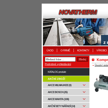
ÚVOD
O FIRMĚ
KONTAKTY
VÝROBCI
Kompre
Podrobné vyhledávání
Úvodní strá
KATALOG produkt
AKČNÍ ZBOŽÍ
AKCE MILWAUKEE (0)
AKCE BOSCH (25)
AKCE MAKITA (106)
AKČNÍ SETY NÁŘADÍ (14)