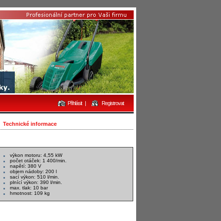
Přihlásit
|
Registrovat
Technické informace
výkon motoru: 4,55 kW
počet otáček: 1 400/min.
napětí: 380 V
objem nádoby: 200 l
sací výkon: 510 l/min.
plnící výkon: 390 l/min.
max. tlak: 10 bar
hmotnost: 109 kg