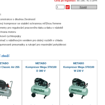
Cena po registraci:
46 198,- Kč s DPH
Koupit
:
konstrukce s dlouhou životností
ový kompresor se stabilní ochrannou mřížkou řemene
etry pro regulování pracovního tlaku a tlaku v nádobě
chrana motoru
kové rychlospojky
pínač s náběhovým ventilem pro dobrý rozběh v chladu
gumované pneumatiky a rukojeť pro maximální pohyblivost
í zboží
ETABO
METABO
METABO
Classic Air 255
Kompresor Mega 370/100
Kompresor Mega 370/100
D 380 V
W 230 V