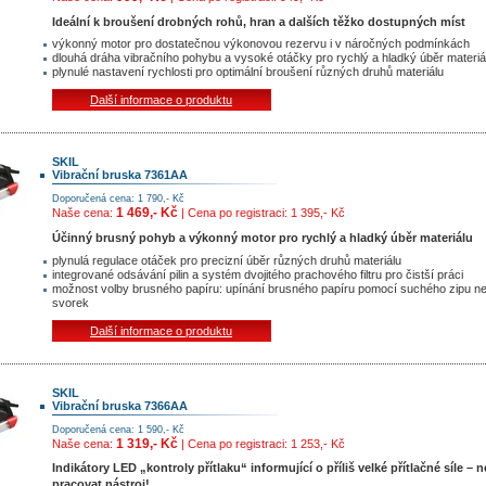
Ideální k broušení drobných rohů, hran a dalších těžko dostupných míst
výkonný motor pro dostatečnou výkonovou rezervu i v náročných podmínkách
dlouhá dráha vibračního pohybu a vysoké otáčky pro rychlý a hladký úběr materiá
plynulé nastavení rychlosti pro optimální broušení různých druhů materiálu
Další informace o produktu
SKIL
Vibrační bruska 7361AA
Doporučená cena: 1 790,- Kč
1 469,- Kč
Naše cena:
| Cena po registraci: 1 395,- Kč
Účinný brusný pohyb a výkonný motor pro rychlý a hladký úběr materiálu
plynulá regulace otáček pro precizní úběr různých druhů materiálu
integrované odsávání pilin a systém dvojitého prachového filtru pro čistší práci
možnost volby brusného papíru: upínání brusného papíru pomocí suchého zipu n
svorek
Další informace o produktu
SKIL
Vibrační bruska 7366AA
Doporučená cena: 1 590,- Kč
1 319,- Kč
Naše cena:
| Cena po registraci: 1 253,- Kč
Indikátory LED „kontroly přítlaku“ informující o příliš velké přítlačné síle – 
pracovat nástroj!