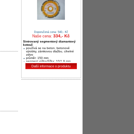
Doporučená cena: 540,- Kč
334,- Kč
Naše cena:
Sintrovaný segmentový diamantový
kotouč
používá se na beton, betonové
výrobky, zámkovou dlažbu, cihelné
zdivo
průměr: 150 mm
segment výška/šířka: 10/1,9 mm
Další informace o produktu