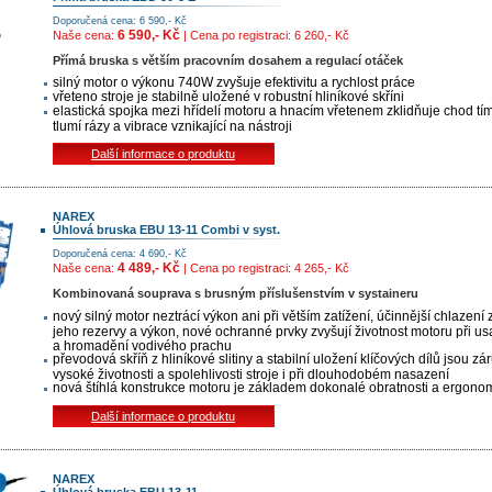
Doporučená cena: 6 590,- Kč
6 590,- Kč
Naše cena:
| Cena po registraci: 6 260,- Kč
Přímá bruska s větším pracovním dosahem a regulací otáček
silný motor o výkonu 740W zvyšuje efektivitu a rychlost práce
vřeteno stroje je stabilně uložené v robustní hliníkové skříni
elastická spojka mezi hřídelí motoru a hnacím vřetenem zklidňuje chod tím
tlumí rázy a vibrace vznikající na nástroji
Další informace o produktu
NAREX
Úhlová bruska EBU 13-11 Combi v syst.
Doporučená cena: 4 690,- Kč
4 489,- Kč
Naše cena:
| Cena po registraci: 4 265,- Kč
Kombinovaná souprava s brusným příslušenstvím v systaineru
nový silný motor neztrácí výkon ani při větším zatížení, účinnější chlazení 
jeho rezervy a výkon, nové ochranné prvky zvyšují životnost motoru při u
a hromadění vodivého prachu
převodová skříň z hliníkové slitiny a stabilní uložení klíčových dílů jsou zá
vysoké životnosti a spolehlivosti stroje i při dlouhodobém nasazení
nová štíhlá konstrukce motoru je základem dokonalé obratnosti a ergono
Další informace o produktu
NAREX
Úhlová bruska EBU 13-11