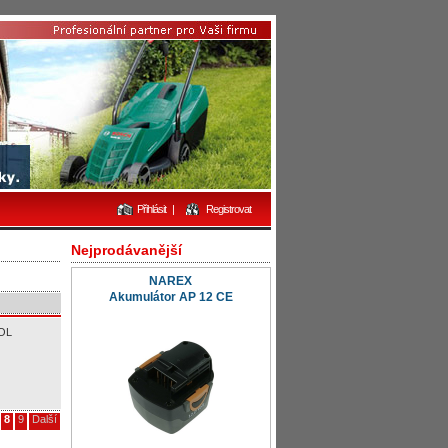
Přihlásit
|
Registrovat
Nejprodávanější
NAREX
Akumulátor AP 12 CE
OL
8
9
Další