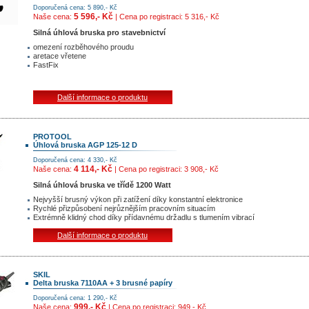
Doporučená cena: 5 890,- Kč
5 596,- Kč
Naše cena:
| Cena po registraci: 5 316,- Kč
Silná úhlová bruska pro stavebnictví
omezení rozběhového proudu
aretace vřetene
FastFix
Další informace o produktu
PROTOOL
Úhlová bruska AGP 125-12 D
Doporučená cena: 4 330,- Kč
4 114,- Kč
Naše cena:
| Cena po registraci: 3 908,- Kč
Silná úhlová bruska ve třídě 1200 Watt
Nejvyšší brusný výkon při zatížení díky konstantní elektronice
Rychlé přizpůsobení nejrůznějším pracovním situacím
Extrémně klidný chod díky přídavnému držadlu s tlumením vibrací
Další informace o produktu
SKIL
Delta bruska 7110AA + 3 brusné papíry
Doporučená cena: 1 290,- Kč
999,- Kč
Naše cena:
| Cena po registraci: 949,- Kč