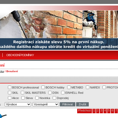
OBCHODNÍ PODMÍNKY
ení
nka
/ Broušení
BOSCH professional
BOSCH hobby
METABO
NAREX
PROTO
SKIL
SKIL MASTERS
DSN
EINHELL Red
Akce
Sleva
Novinka
Doprodej
:
Předchozí
1
2
3
4
5
6
7