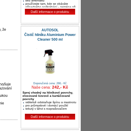
bez amoniaku
používejte tam, kde se obáváte
případného poškrábání - zejména při
strojním leštění při vysoké teplotě
Další informace o produktu
, že
AUTOSOL
Čistič hliníku Aluminium Power
Cleaner 500 ml
Doporučená cena: 266,- Kč
zvyšuje
242,- Kč
Naše cena:
sazování
Sprej vhodný na hliníkové povrchy,
rukou
eloxované kovové a kartáčované
povrchy
viditelně odstraňuje špínu a mastnotu
mie
pro průmyslové i domácí použití
tekutý v láhvi s rozprašovačem
Další informace o produktu