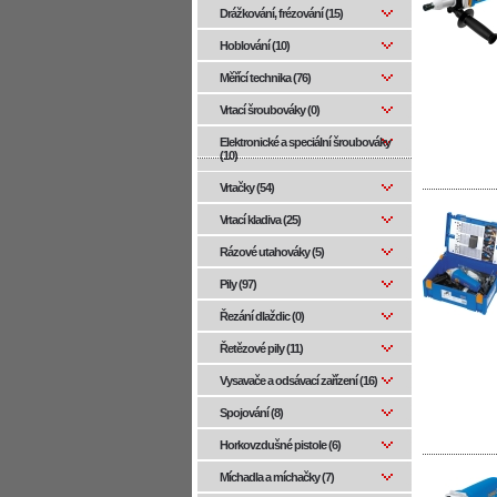
Drážkování, frézování (15)
Hoblování (10)
Měřící technika (76)
Vrtací šroubováky (0)
Elektronické a speciální šroubováky
(10)
Vrtačky (54)
Vrtací kladiva (25)
Rázové utahováky (5)
Pily (97)
Řezání dlaždic (0)
Řetězové pily (11)
Vysavače a odsávací zařízení (16)
Spojování (8)
Horkovzdušné pistole (6)
Míchadla a míchačky (7)