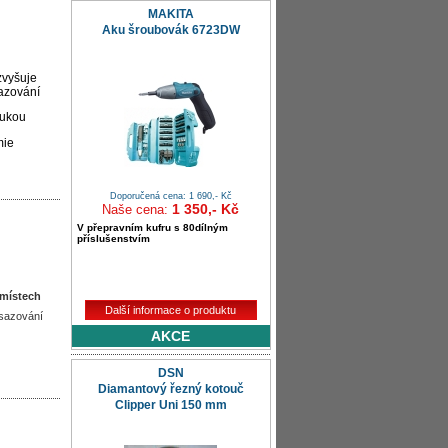
MAKITA
Aku šroubovák 6723DW
zvyšuje
sazování
rukou
mie
Doporučená cena: 1 690,- Kč
1 350,- Kč
Naše cena:
V přepravním kufru s 80dílným
příslušenstvím
 místech
Další informace o produktu
usazování
AKCE
DSN
Diamantový řezný kotouč
Clipper Uni 150 mm