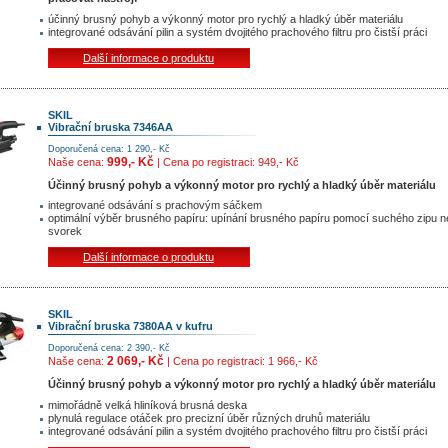
účinný brusný pohyb a výkonný motor pro rychlý a hladký úběr materiálu
integrované odsávání pilin a systém dvojitého prachového filtru pro čistší práci
Další informace o produktu
SKIL
Vibrační bruska 7346AA
Doporučená cena: 1 290,- Kč
999,- Kč
Naše cena:
| Cena po registraci: 949,- Kč
Účinný brusný pohyb a výkonný motor pro rychlý a hladký úběr materiálu
integrované odsávání s prachovým sáčkem
optimální výběr brusného papíru: upínání brusného papíru pomocí suchého zipu 
svorek
Další informace o produktu
SKIL
Vibrační bruska 7380AA v kufru
Doporučená cena: 2 390,- Kč
2 069,- Kč
Naše cena:
| Cena po registraci: 1 966,- Kč
Účinný brusný pohyb a výkonný motor pro rychlý a hladký úběr materiálu
mimořádně velká hliníková brusná deska
plynulá regulace otáček pro precizní úběr různých druhů materiálu
integrované odsávání pilin a systém dvojitého prachového filtru pro čistší práci