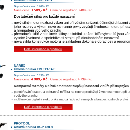
Doporučená cena: 3 690,- Kč
3 589,- Kč
Naše cena:
| Cena po registraci: 3 409,- Kč
Dostatečně silná pro každé nasazení
nový silný motor neztrácí výkon ani při větším zatížení, účinnější chlazení 
jeho rezervy a výkon, nové ochranné prvky zvyšují životnost motoru při u
a hromadění vodivého prachu
převodová skříň z hliníkové slitiny a stabilní uložení klíčových dílů jsou zá
vysoké životnosti a spolehlivosti stroje i při dlouhodobém nasazení
n
ová štíhlá konstrukce motoru je základem dokonalé obratnosti a ergono
Další informace o produktu
NAREX
Úhlová bruska EBU 13-14 E
Doporučená cena: 5 290,- Kč
4 989,- Kč
Naše cena:
| Cena po registraci: 4 739,- Kč
Kompaktní rozměry a nízká hmotnost zlepšují nasazení v hůře přístupných
pancéřování statoru a ochranná mřížka na rotoru prodlužují životnost motoru při 
vodivého prachu
multifunkční digitální elektronika nabízí řadu ochranných a bezpečnostních prvků
Další informace o produktu
PROTOOL
Úhlová bruska AGP 180-4