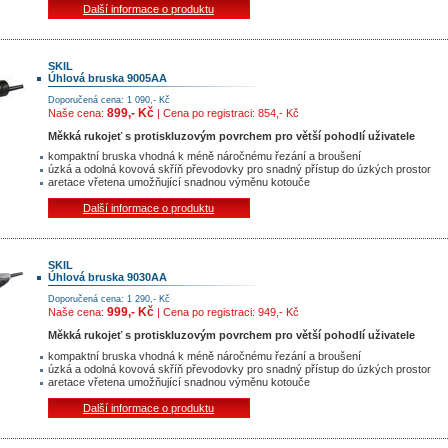
Další informace o produktu
SKIL
Úhlová bruska 9005AA
Doporučená cena: 1 090,- Kč
899,- Kč
Naše cena:
| Cena po registraci: 854,- Kč
Měkká rukojeť s protiskluzovým povrchem pro větší pohodlí uživatele
kompaktní bruska vhodná k méně náročnému řezání a broušení
úzká a odolná kovová skříň převodovky pro snadný přístup do úzkých prostor
aretace vřetena umožňující snadnou výměnu kotouče
Další informace o produktu
SKIL
Úhlová bruska 9030AA
Doporučená cena: 1 290,- Kč
999,- Kč
Naše cena:
| Cena po registraci: 949,- Kč
Měkká rukojeť s protiskluzovým povrchem pro větší pohodlí uživatele
kompaktní bruska vhodná k méně náročnému řezání a broušení
úzká a odolná kovová skříň převodovky pro snadný přístup do úzkých prostor
aretace vřetena umožňující snadnou výměnu kotouče
Další informace o produktu