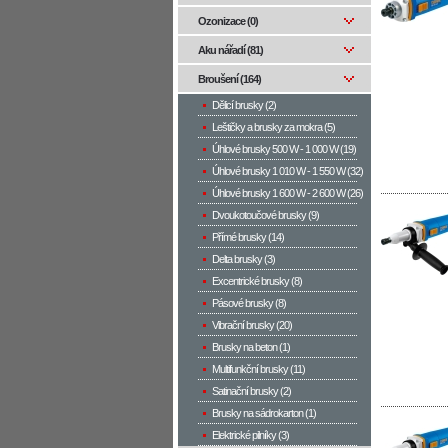
Ozonizace (0)
Aku nářadí (81)
Broušení (164)
Dělicí brusky (2)
Leštičky a brusky za mokra (5)
Úhlové brusky 500 W­ - 1 000 W (19)
Úhlové brusky 1 010 W - 1 550 W (32)
Úhlové brusky 1 600 W - 2 600 W (26)
Dvoukotoučové brusky (9)
Přímé brusky (14)
Delta brusky (3)
Excentrické brusky (8)
Pásové brusky (8)
Vibrační brusky (20)
Brusky na beton (1)
Multifunkční brusky (11)
Satinační brusky (2)
Brusky na sádrokarton (1)
Elektrické pilníky (3)