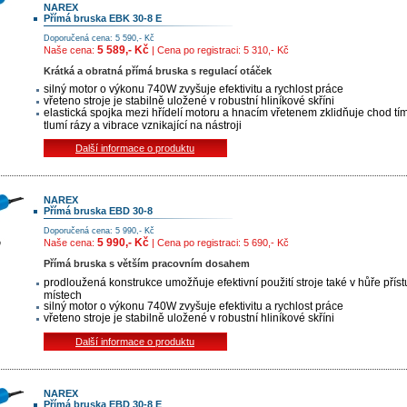
NAREX
Přímá bruska EBK 30-8 E
Doporučená cena: 5 590,- Kč
5 589,- Kč
Naše cena:
| Cena po registraci: 5 310,- Kč
Krátká a obratná přímá bruska s regulací otáček
silný motor o výkonu 740W zvyšuje efektivitu a rychlost práce
vřeteno stroje je stabilně uložené v robustní hliníkové skříni
elastická spojka mezi hřídelí motoru a hnacím vřetenem zklidňuje chod tím
tlumí rázy a vibrace vznikající na nástroji
Další informace o produktu
NAREX
Přímá bruska EBD 30-8
Doporučená cena: 5 990,- Kč
5 990,- Kč
Naše cena:
| Cena po registraci: 5 690,- Kč
Přímá bruska s větším pracovním dosahem
prodloužená konstrukce umožňuje efektivní použití stroje také v hůře přís
místech
silný motor o výkonu 740W zvyšuje efektivitu a rychlost práce
vřeteno stroje je stabilně uložené v robustní hliníkové skříni
Další informace o produktu
NAREX
Přímá bruska EBD 30-8 E