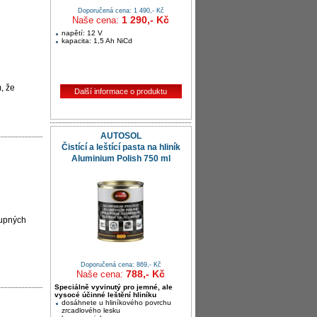
Doporučená cena: 1 490,- Kč
1 290,- Kč
Naše cena:
napětí: 12 V
kapacita: 1,5 Ah NiCd
, že
Další informace o produktu
AUTOSOL
Čistící a leštící pasta na hliník
Aluminium Polish 750 ml
tupných
Doporučená cena: 869,- Kč
788,- Kč
Naše cena:
Speciálně vyvinutý pro jemné, ale
vysocé účinné leštění hliníku
dosáhnete u hliníkového povrchu
zrcadlového lesku