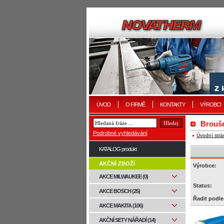
ÚVOD
O FIRMĚ
KONTAKTY
VÝROBCI
Brouš
Podrobné vyhledávání
Úvodní strá
KATALOG produkt
AKČNÍ ZBOŽÍ
Výrobce:
AKCE MILWAUKEE (0)
Status:
AKCE BOSCH (25)
Řadit podle
AKCE MAKITA (106)
AKČNÍ SETY NÁŘADÍ (14)