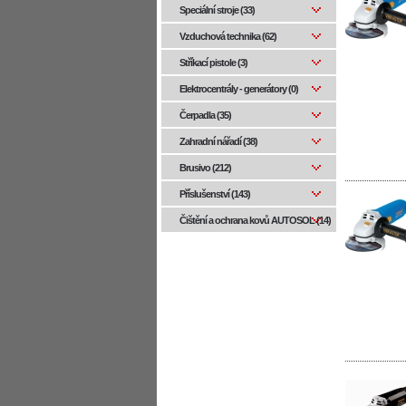
Speciální stroje (33)
Vzduchová technika (62)
Stříkací pistole (3)
Elektrocentrály - generátory (0)
Čerpadla (35)
Zahradní nářadí (38)
Brusivo (212)
Příslušenství (143)
Čištění a ochrana kovů AUTOSOL (14)