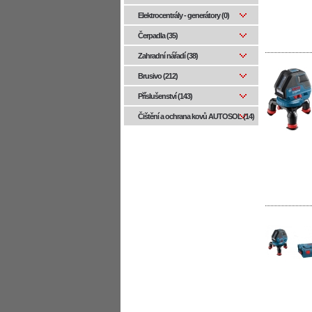
Elektrocentrály - generátory (0)
Čerpadla (35)
Zahradní nářadí (38)
Brusivo (212)
Příslušenství (143)
Čištění a ochrana kovů AUTOSOL (14)