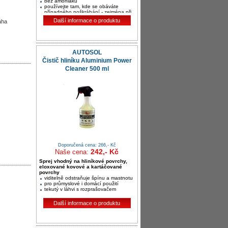
bez amoniaku
používejte tam, kde se obáváte
případného poškrábání - zejména při
strojním leštění při vysoké teplotě
Další informace o produktu
áha
AUTOSOL
Čistič hliníku Aluminium Power
Cleaner 500 ml
Doporučená cena: 266,- Kč
242,- Kč
Naše cena:
Sprej vhodný na hliníkové povrchy,
eloxované kovové a kartáčované
povrchy
viditelně odstraňuje špínu a mastnotu
pro průmyslové i domácí použití
tekutý v láhvi s rozprašovačem
Další informace o produktu