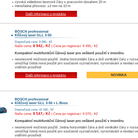
vysoká viditelnost laserové čáry s pracovním dosahem 20 m
mimořádná přesnost ±3 mm na 10 m
Další informace o produktu
BOSCH professional
Křížový laser GLL 3-50
Doporučená cena: 9 690,- Kč
8 942,- Kč
Naše cena:
| Cena po registraci: 8 495,- Kč
Kompaktní multifunkční čárový laser pro veškeré použití v interiéru
neomezené možnosti použití: Jedna horizontální čára a dvě vertikální čáry v rozs
umožňují četná nová použití pro současné vyznačování, vyrovnávání a nivelaci v
vnitřním prostředí
NOVINKA
Další informace o produktu
BOSCH professional
Křéžový laser GLL 3-50 + L-Boxx
Doporučená cena: 10 190,- Kč
9 547,- Kč
Naše cena:
| Cena po registraci: 9 070,- Kč
Kompaktní multifunkční čárový laser pro veškeré použití v interiéru
neomezené možnosti použití: Jedna horizontální čára a dvě vertikální čáry v rozs
umožňují četná nová použití pro současné vyznačování, vyrovnávání a nivelaci v
vnitřním prostředí