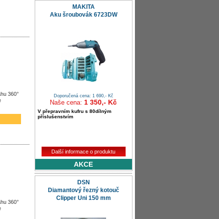
MAKITA
Aku šroubovák 6723DW
ahu 360°
Doporučená cena: 1 690,- Kč
e
1 350,- Kč
Naše cena:
V přepravním kufru s 80dílným
příslušenstvím
Další informace o produktu
AKCE
DSN
Diamantový řezný kotouč
Clipper Uni 150 mm
ahu 360°
e