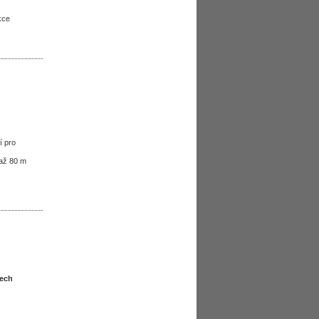
kce
í pro
 až 80 m
rech