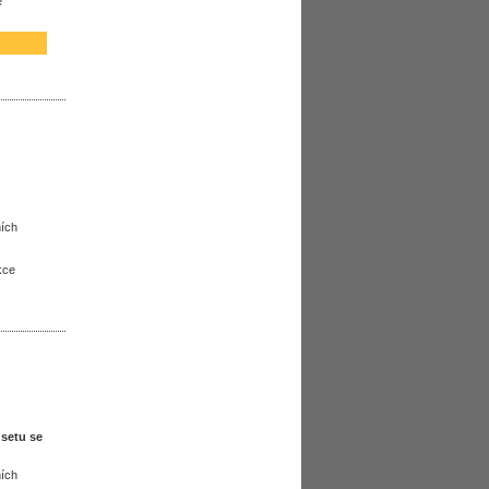
e
ních
kce
 setu se
ních