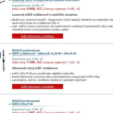
Laserový měřič s integrovanou optikou GLM 250VF
Doporučená cena: 10 290,- Kč
9 668,- Kč
Naše cena:
| Cena po registraci: 9 185,- Kč
Laserový měřič vzdáleností s největším dosahem
ideální pro venkovní použití - integrovaný cílový optický hledáček pro optimální vidi
laserového bodu do vzdálenosti 250 m
max. měřící výkon a přesnost i při nepříznivých světelných podmínkách díky velk
skleněné čočce a keramickému držáku optiky
Další informace o produktu
BOSCH professional
Měřič vzdáleností - dálkoměr GLM 80 + lišta R 60
Doporučená cena: 8 290,- Kč
7 490,- Kč
Naše cena:
| Cena po registraci: 7 115,- Kč
Sklonoměr, který měří i vzdálenost
měřící lišta R 60 pro použití jako digitální vodováha
ihned připravený k provozu díky automatickému rozpoznání měřící lišty
automaticky otočný, osvětlený displej pro optimální odečítání
Další informace o produktu
BOSCH professional
Měřící lišta R 60
Doporučená cena: 2 390,- Kč
1 997,- Kč
Naše cena:
| Cena po registraci: 1 897,- Kč