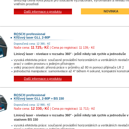
umožňují četná nová použití pro současné vyznačování, vyrovnávání a nivelaci v
vnitřním prostředí
NOVINKA
Další informace o produktu
BOSCH professional
Křížový laser GLL 2-80P
Doporučená cena: 12 390,- Kč
11 725,- Kč
Naše cena:
| Cena po registraci: 11 139,- Kč
Liniový laser - nivelace v rozsahu 360° - ještě nikdy tak rychle a jednoduše
vysoká efektivita práce: současné provádění horizontálních a vertikálních nivelač
prací v celém prostoru s jediným přístrojem
velký pracovní dosah: přesná práce v průměru až 80 m pomoci přijímače LR 2
jednoduchá manipulace: samonivelace až 4° během 4 sekund, kompaktní konstru
Další informace o produktu
BOSCH professional
Křížový laser GLL 2-80P + BS 150
Doporučená cena: 12 990,- Kč
12 330,- Kč
Naše cena:
| Cena po registraci: 11 713,- Kč
Liniový laser - nivelace v rozsahu 360° - ještě nikdy tak rychle a jednoduše v
stativem BS 150
vysoká efektivita práce: současné provádění horizontálních a vertikálních nivelač