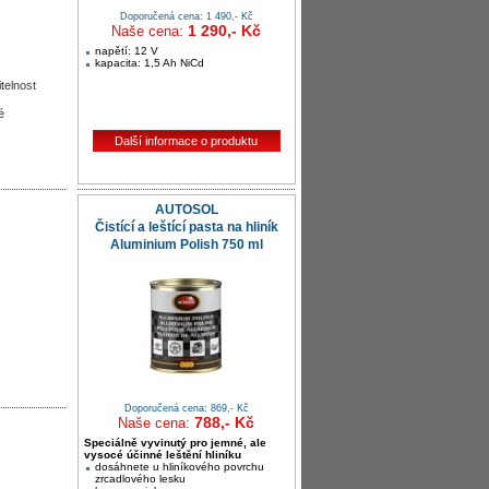
Doporučená cena: 1 490,- Kč
1 290,- Kč
Naše cena:
napětí: 12 V
kapacita: 1,5 Ah NiCd
telnost
é
Další informace o produktu
AUTOSOL
Čistící a leštící pasta na hliník
Aluminium Polish 750 ml
Doporučená cena: 869,- Kč
788,- Kč
Naše cena:
Speciálně vyvinutý pro jemné, ale
vysocé účinné leštění hliníku
dosáhnete u hliníkového povrchu
zrcadlového lesku