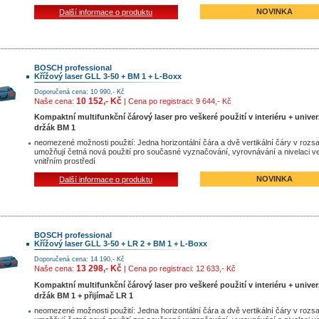
NOVINKA
Další informace o produktu
BOSCH professional
Křížový laser GLL 3-50 + BM 1 + L-Boxx
Doporučená cena: 10 990,- Kč
10 152,- Kč
Naše cena:
| Cena po registraci: 9 644,- Kč
Kompaktní multifunkční čárový laser pro veškeré použití v interiéru + univer
držák BM 1
neomezené možnosti použití: Jedna horizontální čára a dvě vertikální čáry v rozs
umožňují četná nová použití pro současné vyznačování, vyrovnávání a nivelaci v
vnitřním prostředí
NOVINKA
Další informace o produktu
BOSCH professional
Křížový laser GLL 3-50 + LR 2 + BM 1 + L-Boxx
Doporučená cena: 14 190,- Kč
13 298,- Kč
Naše cena:
| Cena po registraci: 12 633,- Kč
Kompaktní multifunkční čárový laser pro veškeré použití v interiéru + univer
držák BM 1 + přijímač LR 1
neomezené možnosti použití: Jedna horizontální čára a dvě vertikální čáry v rozs