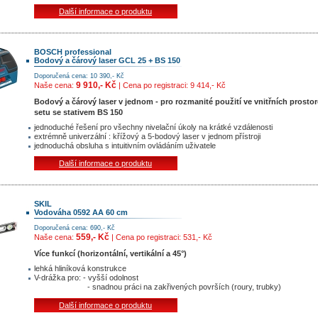
Další informace o produktu
BOSCH professional
Bodový a čárový laser GCL 25 + BS 150
Doporučená cena: 10 390,- Kč
9 910,- Kč
Naše cena:
| Cena po registraci: 9 414,- Kč
Bodový a čárový laser v jednom - pro rozmanité použití ve vnitřních prostor
setu se stativem BS 150
jednoduché řešení pro všechny nivelační úkoly na krátké vzdálenosti
extrémně univerzální : křížový a 5-bodový laser v jednom přístroji
jednoduchá obsluha s intuitivním ovládáním uživatele
Další informace o produktu
SKIL
Vodováha 0592 AA 60 cm
Doporučená cena: 690,- Kč
559,- Kč
Naše cena:
| Cena po registraci: 531,- Kč
Více funkcí (horizontální, vertikální a 45°)
lehká hliníková konstrukce
V-drážka pro: - vyšší odolnost
- snadnou práci na zakřivených površích (roury, trubky)
Další informace o produktu