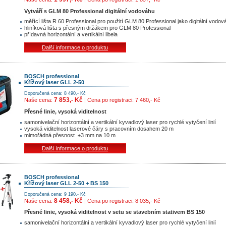
Vytváří s GLM 80 Professional digitální vodováhu
měřící lišta R 60 Professional pro použití GLM 80 Professional jako digitální vodov
hliníková lišta s přesným držákem pro GLM 80 Professional
přídavná horizontální a vertikální libela
Další informace o produktu
BOSCH professional
Křížový laser GLL 2-50
Doporučená cena: 8 490,- Kč
7 853,- Kč
Naše cena:
| Cena po registraci: 7 460,- Kč
Přesné linie, vysoká viditelnost
samonivelační horizontální a vertikální kyvadlový laser pro rychlé vytyčení linií
vysoká viditelnost laserové čáry s pracovním dosahem 20 m
mimořádná přesnost ±3 mm na 10 m
Další informace o produktu
BOSCH professional
Křížový laser GLL 2-50 + BS 150
Doporučená cena: 9 190,- Kč
8 458,- Kč
Naše cena:
| Cena po registraci: 8 035,- Kč
Přesné linie, vysoká viditelnost v setu se stavebním stativem BS 150
samonivelační horizontální a vertikální kyvadlový laser pro rychlé vytyčení linií