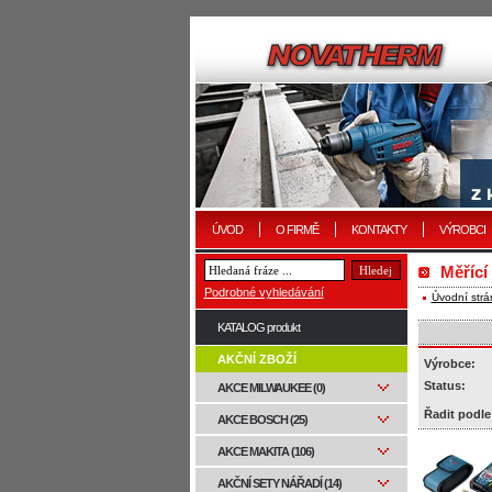
ÚVOD
O FIRMĚ
KONTAKTY
VÝROBCI
Měřící
Podrobné vyhledávání
Úvodní strá
KATALOG produkt
AKČNÍ ZBOŽÍ
Výrobce:
Status:
AKCE MILWAUKEE (0)
Řadit podle
AKCE BOSCH (25)
AKCE MAKITA (106)
AKČNÍ SETY NÁŘADÍ (14)