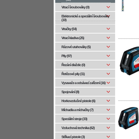
Vrtací šroubováky (0)
Elektronické a speciální šroubováky
(10)
Vrtačky (54)
Vrtací kladiva (25)
Rázové utahováky (5)
Pily (97)
Řezání dlaždic (0)
Řetězové pily (11)
Vysavače a odsávací zařízení (16)
Spojování (8)
Horkovzdušné pistole (6)
Míchadla a míchačky (7)
Speciální stroje (33)
Vzduchová technika (62)
Stříkací pistole (3)