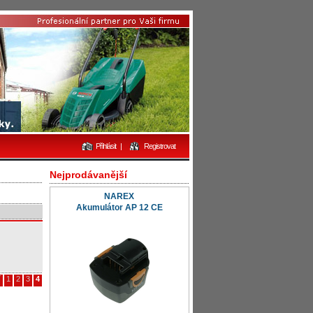
Přihlásit
|
Registrovat
Nejprodávanější
NAREX
Akumulátor AP 12 CE
í
1
2
3
4