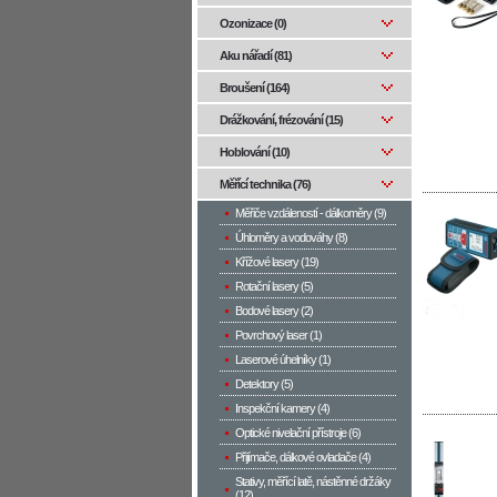
Ozonizace (0)
Aku nářadí (81)
Broušení (164)
Drážkování, frézování (15)
Hoblování (10)
Měřící technika (76)
Měřiče vzdáleností - dálkoměry (9)
Úhloměry a vodováhy (8)
Křížové lasery (19)
Rotační lasery (5)
Bodové lasery (2)
Povrchový laser (1)
Laserové úhelníky (1)
Detektory (5)
Inspekční kamery (4)
Optické nivelační přístroje (6)
Přijímače, dálkové ovladače (4)
Stativy, měřící latě, nástěnné držáky
(12)