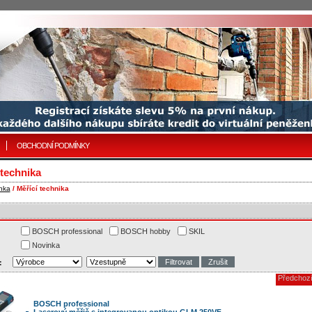
OBCHODNÍ PODMÍNKY
 technika
nka
/ Měřící technika
BOSCH professional
BOSCH hobby
SKIL
Novinka
:
Předchoz
BOSCH professional