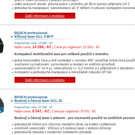
prací v celém prostoru s jediným přístrojem
velký pracovní dosah: přesná práce v průměru až 80 m pomoci přijímače LR 2
jednoduchá manipulace: samonivelace až 4° během 4 sekund, kompaktní konstru
Další informace o produktu
BOSCH professional
Křížový laser GLL 3-80 P
Doporučená cena: 14 990,- Kč
14 266,- Kč
Naše cena:
| Cena po registraci: 13 553,- Kč
Kompaktní multifunkční lase pro veškeré použití v interiéru
jedna horizontální čára a dvě vertikální v rozsahu 360° umožňují četná nová použit
současné vyznačování, vyrovnávání a nivelaci ve vnitřním prostředí
samonivelační (4° za 4 s), velmi přesný (+- 0,2 mm/m) a s přijímačem s dosahem
kompaktní a jednoduchá manipulace a mimořádně robustní (IP 54)
Další informace o produktu
BOSCH professional
Bodový a čárový laser GCL 25
Doporučená cena: 10 290,- Kč
9 547,- Kč
Naše cena:
| Cena po registraci: 9 070,- Kč
Bodový a čárový laser v jednom - pro rozmanité použití ve vnitřních prosto
jednoduché řešení pro všechny nivelační úkoly na krátké vzdálenosti
extrémně univerzální : křížový a 5-bodový laser v jednom přístroji
jednoduchá obsluha s intuitivním ovládáním uživatele