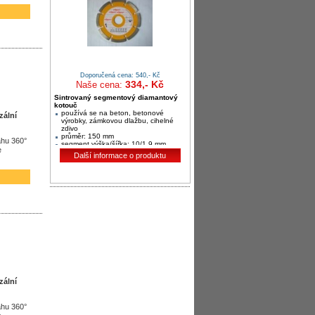
Doporučená cena: 540,- Kč
334,- Kč
Naše cena:
Sintrovaný segmentový diamantový
kotouč
používá se na beton, betonové
zální
výrobky, zámkovou dlažbu, cihelné
zdivo
průměr: 150 mm
ahu 360°
segment výška/šířka: 10/1,9 mm
e
Další informace o produktu
zální
ahu 360°