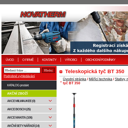
ÚVOD
O FIRMĚ
KONTAKTY
VÝROBCI
OBCHODNÍ PODMÍNKY
Teleskopická tyč BT 350
Podrobné vyhledávání
Úvodní stránka
/
Měřící technika
/
Stativy,
tyč BT 350
KATALOG produkt
AKČNÍ ZBOŽÍ
AKCE MILWAUKEE (0)
AKCE BOSCH (25)
AKCE MAKITA (106)
AKČNÍ SETY NÁŘADÍ (14)