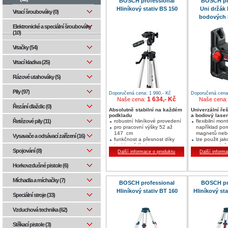
BOSCH professional
BOSCH pr
Hliníkový stativ BS 150
Uni držák 
Vrtací šroubováky (0)
bodových 
Elektronické a speciální šroubováky
(10)
Vrtačky (54)
Vrtací kladiva (25)
Rázové utahováky (5)
Pily (97)
Doporučená cena: 1 990,- Kč
Doporučená cena:
1 634,- Kč
Naše cena:
Naše cena
Řezání dlaždic (0)
Absolutně stabilní na každém
Univerzální ře
podkladu
a bodový laser
robustní hliníkové provedení
flexibilní mon
Řetězové pily (11)
pro pracovní výšky 52 až
například po
147 cm
magnetů nebo
Vysavače a odsávací zařízení (16)
funkčnost a přesnost díky
lze použit jak
krabicové libele
vysouvatelný
Spojování (8)
nohami
Další informace o produktu
Další inform
výškové přest
pro spolehliv
Horkovzdušné pistole (6)
vyrovnávání
Míchadla a míchačky (7)
BOSCH professional
BOSCH pr
Hliníkový stativ BT 160
Hliníkový st
Speciální stroje (33)
Vzduchová technika (62)
Stříkací pistole (3)