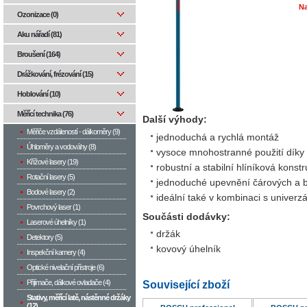
Na
Ozonizace (0)
Aku nářadí (81)
Broušení (164)
Drážkování, frézování (15)
Hoblování (10)
Měřící technika (76)
Další výhody:
Měřiče vzdáleností - dálkoměry (9)
jednoduchá a rychlá montáž
Úhloměry a vodováhy (8)
vysoce mnohostranné použití díky
Křížové lasery (19)
robustní a stabilní hlíníková konst
Rotační lasery (5)
jednoduché upevnění čárových a 
Bodové lasery (2)
ideální také v kombinaci s univer
Povrchový laser (1)
Součásti dodávky:
Laserové úhelníky (1)
držák
Detektory (5)
kovový úhelník
Inspekční kamery (4)
Optické nivelační přístroje (6)
Přijímače, dálkové ovladače (4)
Související zboží
Stativy, měřící latě, nástěnné držáky
(12)