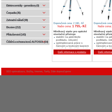
Elektrocentrály - generátory (0)
Čerpadla (35)
Zahradní nářadí (38)
Doporučená cena: 2 190,- Kč
Doporučená cena:
1 755,- Kč
Naše cena:
Naše cena
Brusivo (212)
Hliníkový stativ pro optické
Hliníkový stati
nivelační přístroje
nivelační příst
Příslušenství (143)
stabilní na jakémkoliv
stabilní na ja
podkladu, robustní
podkladu, rob
Čištění a ochrana kovů AUTOSOL (14)
optimalizovaná práce s
optimalizovan
čárovým a bodovým laserem
čárovým a bo
dobré přenášení díky nízké
dobré přenáš
hmotnosti
hmotnosti
Další informace o produktu
Další inform
SEO optimalizace
,
Služby
,
Internet
,
Tarify
,
Dále doporučujeme