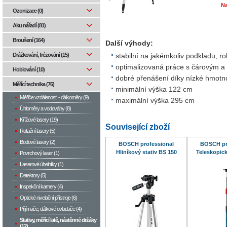
Na
Ozonizace (0)
Aku nářadí (81)
Broušení (164)
Další výhody:
Drážkování, frézování (15)
stabilní na jakémkoliv podkladu, ro
optimalizovaná práce s čárovým 
Hoblování (10)
dobré přenášení díky nízké hmotno
Měřící technika (76)
minimální výška 122 cm
Měřiče vzdáleností - dálkoměry (9)
maximální výška 295 cm
Úhloměry a vodováhy (8)
Křížové lasery (19)
Související zboží
Rotační lasery (5)
Bodové lasery (2)
BOSCH professional
BOSCH pr
Hliníkový stativ BS 150
Teleskopick
Povrchový laser (1)
Laserové úhelníky (1)
Detektory (5)
Inspekční kamery (4)
Optické nivelační přístroje (6)
Přijímače, dálkové ovladače (4)
Stativy, měřící latě, nástěnné držáky
(12)