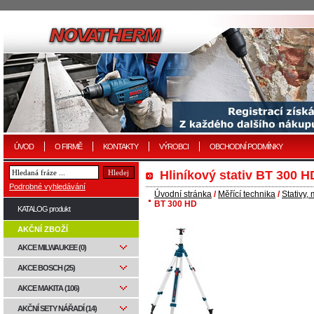
ÚVOD
O FIRMĚ
KONTAKTY
VÝROBCI
OBCHODNÍ PODMÍNKY
Hliníkový stativ BT 300 H
Podrobné vyhledávání
Úvodní stránka
/
Měřící technika
/
Stativy,
BT 300 HD
KATALOG produkt
AKČNÍ ZBOŽÍ
AKCE MILWAUKEE (0)
AKCE BOSCH (25)
AKCE MAKITA (106)
AKČNÍ SETY NÁŘADÍ (14)