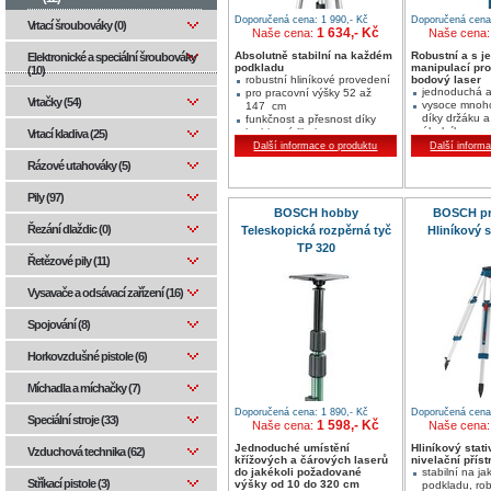
Doporučená cena: 1 990,- Kč
Doporučená cena:
Vrtací šroubováky (0)
1 634,- Kč
Naše cena:
Naše cena
Absolutně stabilní na každém
Robustní a s 
Elektronické a speciální šroubováky
podkladu
manipulací pro
(10)
robustní hliníkové provedení
bodový laser
jednoduchá a
pro pracovní výšky 52 až
Vrtačky (54)
vysoce mnoho
147 cm
díky držáku 
funkčnost a přesnost díky
úhelníku
krabicové libele
Vrtací kladiva (25)
robustní a sta
Další informace o produktu
Další inform
konstrukce
Rázové utahováky (5)
Pily (97)
BOSCH hobby
BOSCH pr
Řezání dlaždic (0)
Teleskopická rozpěrná tyč
Hliníkový s
TP 320
Řetězové pily (11)
Vysavače a odsávací zařízení (16)
Spojování (8)
Horkovzdušné pistole (6)
Míchadla a míchačky (7)
Doporučená cena: 1 890,- Kč
Doporučená cena:
Speciální stroje (33)
1 598,- Kč
Naše cena:
Naše cena
Jednoduché umístění
Hliníkový stati
Vzduchová technika (62)
křížových a čárových laserů
nivelační příst
do jakékoli požadované
stabilní na ja
Stříkací pistole (3)
výšky od 10 do 320 cm
podkladu, rob